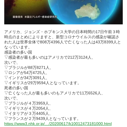
アメリカ、ジョンズ・ホプキンス大学の日本時間の17日午前３時
時点のまとめによりますと、新型コロナウイルスの感染が確認さ
れた人は世界全体で808万4396人で亡くなった人は43万8399人と
なっています。
感染者の多い国
▽感染者が最も多いのはアメリカで212万3124人、
次いで、
▽ブラジルが88万8271人、
▽ロシアが54万4725人、
▽インドが34万3091人、
▽イギリスが29万9594人となっています。
死者の多い国
▽亡くなった人が最も多いのもアメリカで11万6526人、
次いで、
▽ブラジルが４万3959人、
▽イギリスが４万2054人、
▽イタリアが３万4405人、
▽フランスが２万9439人となっています。
https://www3.nhk.or.jp/…/20200617/k10012473181000.html