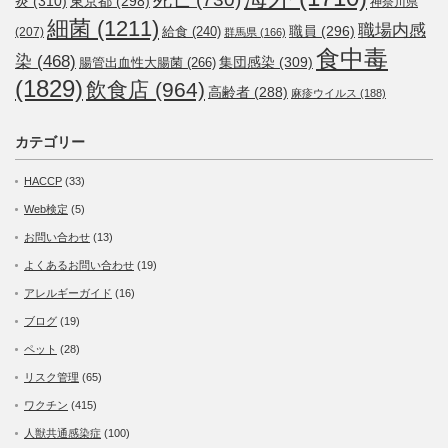
炎
(310)
東京都
(298)
神奈川県
細菌
(1211)
職場内感
職員
(296)
給食
(240)
(207)
群馬県
(166)
食中毒
染
(468)
集団感染
(309)
腸管出血性大腸菌
(266)
(1829)
飲食店
(964)
高齢者
(288)
麻疹ウイルス
(188)
カテゴリー
HACCP
(33)
Web検定
(5)
お問い合わせ
(13)
よくあるお問い合わせ
(19)
アレルギーガイド
(16)
ブログ
(19)
ペット
(28)
リスク管理
(65)
ワクチン
(415)
人獣共通感染症
(100)