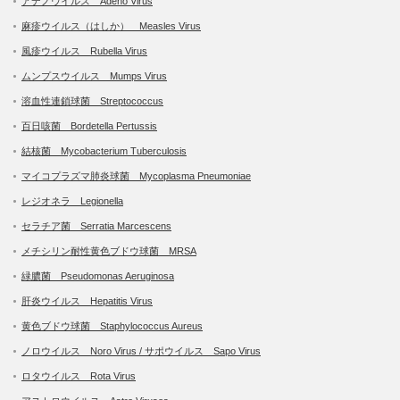
アデノウイルス Adeno Virus
麻疹ウイルス（はしか） Measles Virus
風疹ウイルス Rubella Virus
ムンプスウイルス Mumps Virus
溶血性連鎖球菌 Streptococcus
百日咳菌 Bordetella Pertussis
結核菌 Mycobacterium Tuberculosis
マイコプラズマ肺炎球菌 Mycoplasma Pneumoniae
レジオネラ Legionella
セラチア菌 Serratia Marcescens
メチシリン耐性黄色ブドウ球菌 MRSA
緑膿菌 Pseudomonas Aeruginosa
肝炎ウイルス Hepatitis Virus
黄色ブドウ球菌 Staphylococcus Aureus
ノロウイルス Noro Virus / サポウイルス Sapo Virus
ロタウイルス Rota Virus