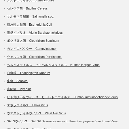
アストロウイルス Astro Viruses
セレウス菌 Bacillus Cereus
サルモネラ属菌 Salmonella spp.
病原性大腸菌 Escherichia Coli
腸炎ビブリオ Vibrio Barahaemolyticus
ボツリヌス菌 Clostridium Botulinum
カンピロバクター Campylobacter
ウェルシュ菌 Clostridium Perfringens
ヘルペスウイルス・ヒトヘルペスウイルス Human Herpes Virus
白癬菌 Trichophyton Rubrum
疥癬 Scabies
真菌症 Mycosis
ヒト免疫不全ウイルス・ヒトレトロウイルス Human Immunodeficiency Virus
エボラウイルス Ebola Virus
ウエストナイルウイルス West Nile Virus
SFTSウイルス SFTSV Severe Fever with Thrombocytopenia Syndrome Virus