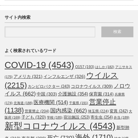
サイト内検索
よく検索されているワード
COVID-19
(4543)
O157
(193)
はしか
(182)
アニサキス
ウイルス
アメリカ
(321)
インフルエンザ
(326)
(175)
(2215)
ノロウ
コロナウイルス
(309)
カンピロバクター
(243)
イルス
(662)
介護施設
(354)
中国
(303)
保育園
(314)
兵庫県
営業停止
医療機関
(514)
(174)
北海道
(188)
千葉県
(191)
(1138)
国内感染
(662)
変異
(242)
営業禁止
(204)
埼玉県
(224)
大
子ども
(320)
宿泊施設
(253)
寄生虫
(254)
阪府
(169)
学校
(185)
弁当
(189)
新型コロナウイルス
(4543)
新型肺
海外
(1710)
死亡
(730)