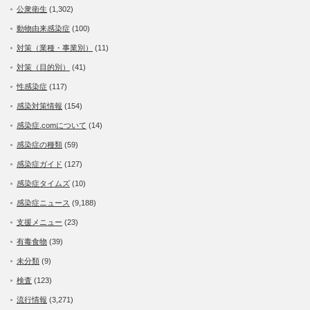
公衆衛生
(1,302)
動物由来感染症
(100)
対策（業種・事業別）
(11)
対策（目的別）
(41)
性感染症
(117)
感染対策情報
(154)
感染症.comについて
(14)
感染症の種類
(59)
感染症ガイド
(127)
感染症タイムズ
(10)
感染症ニュース
(9,188)
支援メニュー
(23)
有毒食物
(39)
未分類
(9)
検査
(123)
流行情報
(3,271)