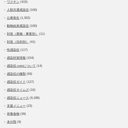
ワクチン
(415)
人獣共通感染症
(100)
公衆衛生
(1,302)
動物由来感染症
(100)
対策（業種・事業別）
(11)
対策（目的別）
(41)
性感染症
(117)
感染対策情報
(154)
感染症.comについて
(14)
感染症の種類
(59)
感染症ガイド
(127)
感染症タイムズ
(10)
感染症ニュース
(9,188)
支援メニュー
(23)
有毒食物
(39)
未分類
(9)