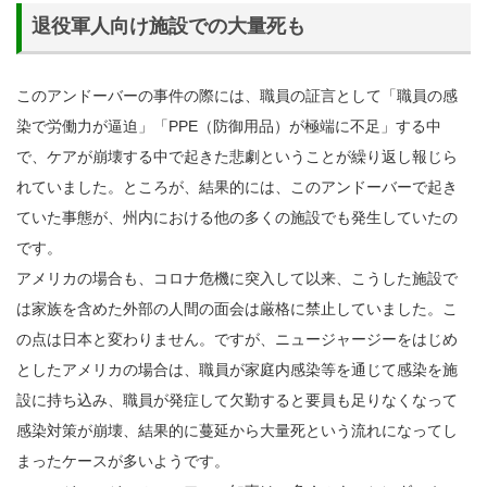
退役軍人向け施設での大量死も
このアンドーバーの事件の際には、職員の証言として「職員の感
染で労働力が逼迫」「PPE（防御用品）が極端に不足」する中
で、ケアが崩壊する中で起きた悲劇ということが繰り返し報じら
れていました。ところが、結果的には、このアンドーバーで起き
ていた事態が、州内における他の多くの施設でも発生していたの
です。
アメリカの場合も、コロナ危機に突入して以来、こうした施設で
は家族を含めた外部の人間の面会は厳格に禁止していました。こ
の点は日本と変わりません。ですが、ニュージャージーをはじめ
としたアメリカの場合は、職員が家庭内感染等を通じて感染を施
設に持ち込み、職員が発症して欠勤すると要員も足りなくなって
感染対策が崩壊、結果的に蔓延から大量死という流れになってし
まったケースが多いようです。