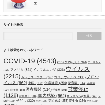
す
サイト内検索
よく検索されているワード
COVID-19
(4543)
O157
(193)
はしか
(182)
アニサキス
ウイルス
アメリカ
(321)
インフルエンザ
(326)
(175)
(2215)
ノロウ
コロナウイルス
(309)
カンピロバクター
(243)
イルス
(662)
介護施設
(354)
中国
(303)
保育園
(314)
兵庫県
営業停止
医療機関
(514)
(174)
北海道
(188)
千葉県
(191)
(1138)
国内感染
(662)
変異
(242)
営業禁止
(204)
埼玉県
(224)
大
子ども
(320)
宿泊施設
(253)
寄生虫
(254)
阪府
(169)
学校
(185)
弁当
(189)