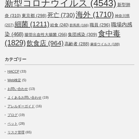
新型コロナウイルス
(4543)
新型肺
海外
(1710)
死亡
(730)
炎
(310)
東京都
(298)
神奈川県
細菌
(1211)
職場内感
職員
(296)
給食
(240)
(207)
群馬県
(166)
食中毒
染
(468)
集団感染
(309)
腸管出血性大腸菌
(266)
(1829)
飲食店
(964)
高齢者
(288)
麻疹ウイルス
(188)
カテゴリー
HACCP
(33)
Web検定
(5)
お問い合わせ
(13)
よくあるお問い合わせ
(19)
アレルギーガイド
(16)
ブログ
(19)
ペット
(28)
リスク管理
(65)