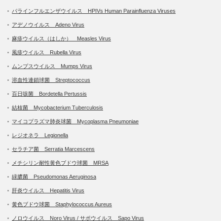
パラインフルエンザウイルス HPIVs Human Parainfluenza Viruses
アデノウイルス Adeno Virus
麻疹ウイルス（はしか） Measles Virus
風疹ウイルス Rubella Virus
ムンプスウイルス Mumps Virus
溶血性連鎖球菌 Streptococcus
百日咳菌 Bordetella Pertussis
結核菌 Mycobacterium Tuberculosis
マイコプラズマ肺炎球菌 Mycoplasma Pneumoniae
レジオネラ Legionella
セラチア菌 Serratia Marcescens
メチシリン耐性黄色ブドウ球菌 MRSA
緑膿菌 Pseudomonas Aeruginosa
肝炎ウイルス Hepatitis Virus
黄色ブドウ球菌 Staphylococcus Aureus
ノロウイルス Noro Virus / サポウイルス Sapo Virus