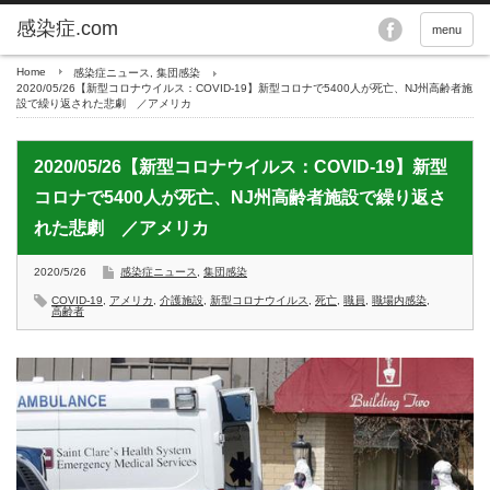
menu
Home
感染症ニュース
,
集団感染
2020/05/26【新型コロナウイルス：COVID-19】新型コロナで5400人が死亡、NJ州高齢者施
設で繰り返された悲劇 ／アメリカ
2020/05/26【新型コロナウイルス：COVID-19】新型
コロナで5400人が死亡、NJ州高齢者施設で繰り返さ
れた悲劇 ／アメリカ
2020/5/26
感染症ニュース
,
集団感染
COVID-19
,
アメリカ
,
介護施設
,
新型コロナウイルス
,
死亡
,
職員
,
職場内感染
,
高齢者