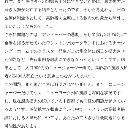
れず、また重症者への治療も十分にできないために、感染拡大が
続き大勢が死亡する結果となったのです。今から考えれば、州の
医療体制全体として、高齢者を医療による救命の対象から除外し
ていたようなものでした。
さらに問題なのは、アンドーバーの悲劇、そして実は3月の時点で
全米を揺るがせていたワシントン州カークランドにおけるナーシ
ング・ホームでのクラスター発生がこの州全体に感染を拡大させ
た問題など、先行事例を教訓にできなかったということです。結
果として、人口900万のニュージャージー州で、高齢者の施設入所
者が5400人死亡という悲劇につながったのです。
この問題、まだまだ全容は解明されていません。また、ニュージ
ャージーだけでなく、ニューヨーク州の施設も深刻な状況です
し、現在感染拡大の続いている中西部でも同様の問題が起きてい
るようです。感染拡大が収束に向かう中で、アメリカの高齢者施
設における大量死については、あらためて大きな社会問題になる
可能性があります。