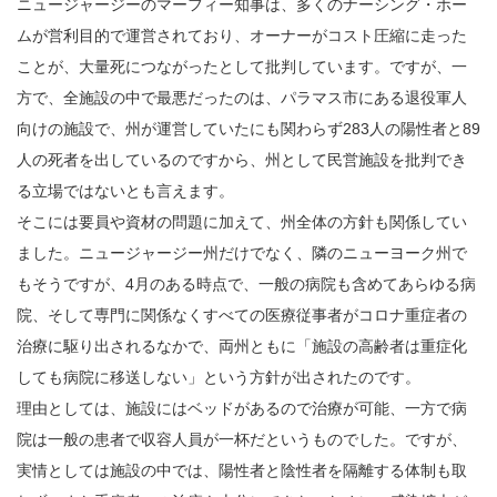
ニュージャージーのマーフィー知事は、多くのナーシング・ホー
ムが営利目的で運営されており、オーナーがコスト圧縮に走った
ことが、大量死につながったとして批判しています。ですが、一
方で、全施設の中で最悪だったのは、パラマス市にある退役軍人
向けの施設で、州が運営していたにも関わらず283人の陽性者と89
人の死者を出しているのですから、州として民営施設を批判でき
る立場ではないとも言えます。
そこには要員や資材の問題に加えて、州全体の方針も関係してい
ました。ニュージャージー州だけでなく、隣のニューヨーク州で
もそうですが、4月のある時点で、一般の病院も含めてあらゆる病
院、そして専門に関係なくすべての医療従事者がコロナ重症者の
治療に駆り出されるなかで、両州ともに「施設の高齢者は重症化
しても病院に移送しない」という方針が出されたのです。
理由としては、施設にはベッドがあるので治療が可能、一方で病
院は一般の患者で収容人員が一杯だというものでした。ですが、
実情としては施設の中では、陽性者と陰性者を隔離する体制も取