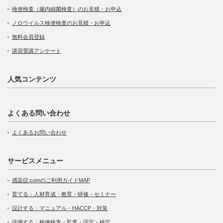
検便検査（腸内細菌検査）のお見積・お申込
ノロウイルス検便検査のお見積・お申込
無料会員登録
講習受講アンケート
人気コンテンツ
よくある問い合わせ
よくあるお問い合わせ
サービスメニュー
感染症.comのご利用ガイドMAP
育てる：人材育成・教育・研修・セミナー
設計する：マニュアル・HACCP・対策
評価する：検便検査・監査・認定・検定