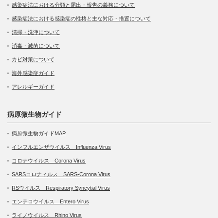
感染症法における分類と届出・報告の義務について
感染症法における感染症の性格と主な対応・措置について
清掃・洗浄について
消毒・滅菌について
カビ対策について
海外感染症ガイド
アレルギーガイド
病原微生物ガイド
病原微生物ガイドMAP
インフルエンザウイルス Influenza Virus
コロナウイルス Corona Virus
SARSコロナィルス SARS-Corona Virus
RSウイルス Respiratory Syncytial Virus
エンテロウイルス Entero Virus
ライノウイルス Rhino Virus