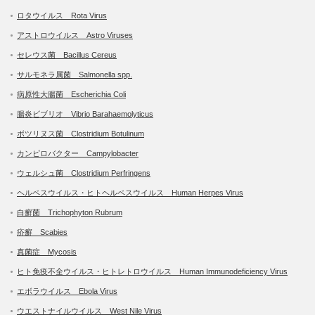
ロタウイルス Rota Virus
アストロウイルス Astro Viruses
セレウス菌 Bacillus Cereus
サルモネラ属菌 Salmonella spp.
病原性大腸菌 Escherichia Coli
腸炎ビブリオ Vibrio Barahaemolyticus
ボツリヌス菌 Clostridium Botulinum
カンピロバクター Campylobacter
ウェルシュ菌 Clostridium Perfringens
ヘルペスウイルス・ヒトヘルペスウイルス Human Herpes Virus
白癬菌 Trichophyton Rubrum
疥癬 Scabies
真菌症 Mycosis
ヒト免疫不全ウイルス・ヒトレトロウイルス Human Immunodeficiency Virus
エボラウイルス Ebola Virus
ウエストナイルウイルス West Nile Virus