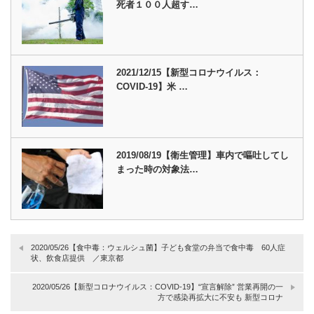
死者１００人超す…
2021/12/15【新型コロナウイルス：
COVID-19】米 …
2019/08/19【衛生管理】車内で嘔吐してし
まった時の対象法…
2020/05/26【食中毒：ウェルシュ菌】子ども食堂の弁当で食中毒 60人症
状、飲食店提供 ／東京都
2020/05/26【新型コロナウイルス：COVID-19】“宣言解除” 営業再開の一
方で感染再拡大に不安も 新型コロナ