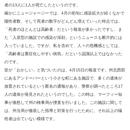
者の13人に1人が死亡したというのです。
確かにニュージャージーでは、4月の初旬に感染拡大が続くなかで
陽性者数、そして死者の数字がどんどん増えていった時点では、
「死者のほとんどは高齢者」だという報道が多かったですし、ま
た「入居型の施設での感染が深刻」というニュースも断片的には
入っていました。ですが、私を含めて、人々の危機感としては、
「高齢者は重症化しやすい病気」だという認識以上ではなかった
のです。
皆が「おかしい」と気づいたのは、4月15日の報道です。州北西部
にあるアンドーバーという小さな町にある施設で、多くの遺体が
放置されているという匿名の通報があり、警察が調べたところ17
人の遺体が発見されたというのでした。この時は、マーフィー知
事が激怒して州の検事局が捜査を行いました。この施設に関して
は、州当局が徹底した指導と対策を行ったために、それ以上の犠
牲者は出ていない模様です。