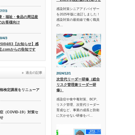
感染対策シニアアドバイザー
7/7/3
を2025年版に改訂しました！
療・福祉・食品の周辺産
感染対策の最前線で働く職員
のお客様向け
の…
0/4/3
20/04/03【お知らせ】感
症.comからの告知です
過去の記事
2024/12/1
次世代リーダー研修（総合
リスク管理兼リーダー研
格検定講座をリニューア
修）
感染症や食中毒対策、BCP、
リスク管理、次世代リーダー
育成など、事業の成長と防衛
（COVID-19）対策セ
に欠かせない研修をパ…
せ