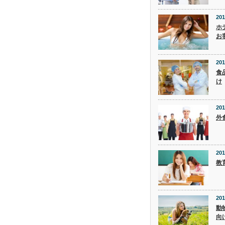
201
ホ
お
201
食
け
201
外
201
教
201
動
向