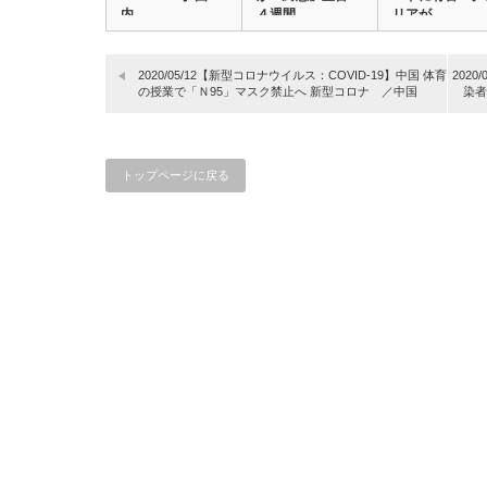
内…
４週間…
リアが…
2020/05/12【新型コロナウイルス：COVID-19】中国 体育
202
の授業で「Ｎ95」マスク禁止へ 新型コロナ ／中国
染者
トップページに戻る