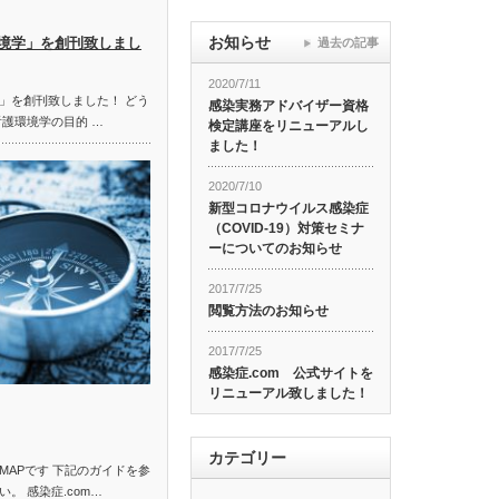
お知らせ
境学」を創刊致しまし
過去の記事
2020/7/11
」を創刊致しました！ どう
感染実務アドバイザー資格
看護環境学の目的 …
検定講座をリニューアルし
ました！
2020/7/10
新型コロナウイルス感染症
（COVID-19）対策セミナ
ーについてのお知らせ
2017/7/25
閲覧方法のお知らせ
2017/7/25
感染症.com 公式サイトを
リニューアル致しました！
カテゴリー
MAPです 下記のガイドを参
。 感染症.com…