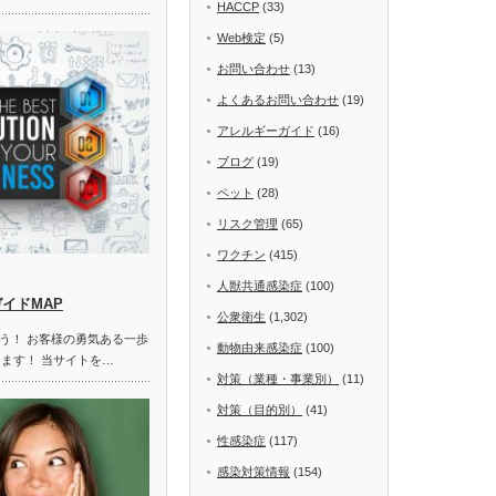
HACCP
(33)
Web検定
(5)
お問い合わせ
(13)
よくあるお問い合わせ
(19)
アレルギーガイド
(16)
ブログ
(19)
ペット
(28)
リスク管理
(65)
ワクチン
(415)
人獣共通感染症
(100)
ガイドMAP
公衆衛生
(1,302)
う！ お客様の勇気ある一歩
動物由来感染症
(100)
します！ 当サイトを…
対策（業種・事業別）
(11)
対策（目的別）
(41)
性感染症
(117)
感染対策情報
(154)