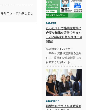
イトをリニューアル致しまし
2024/4/1
たった１日で感染症対策に
必要な知識を習得できます
（2024年改訂版がリリース
開始）
感染対策アドバイザー
（2024）資格検定講座を活用
して、長期的な感染対策にお
役立てください！ [e…
2020/12/10
新型コロナウイルス対策セ