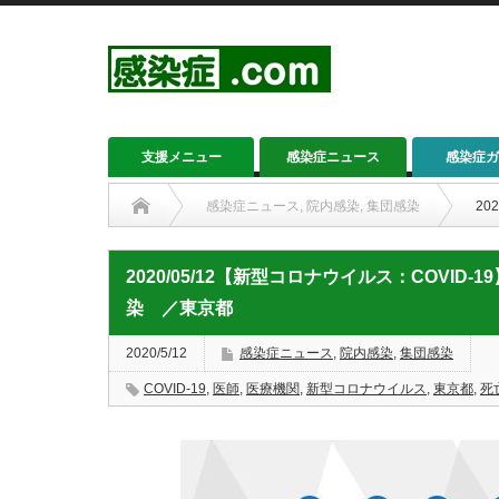
支援メニュー
感染症ニュース
感染症ガ
感染症ニュース
,
院内感染
,
集団感染
20
2020/05/12【新型コロナウイルス：COVI
染 ／東京都
2020/5/12
感染症ニュース
,
院内感染
,
集団感染
COVID-19
,
医師
,
医療機関
,
新型コロナウイルス
,
東京都
,
死