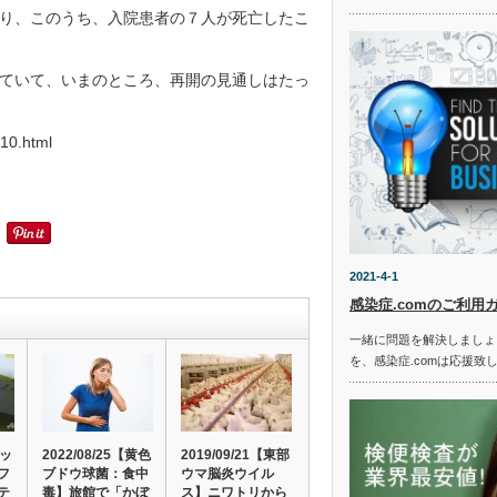
り、このうち、入院患者の７人が死亡したこ
ていて、いまのところ、再開の見通しはたっ
10.html
2021-4-1
感染症.comのご利用
一緒に問題を解決しましょ
を、感染症.comは応援致
ペッ
2022/08/25【黄色
2019/09/21【東部
フ
ブドウ球菌：食中
ウマ脳炎ウイル
テ
毒】旅館で「かぼ
ス】ニワトリから