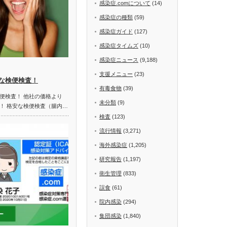
感染症.comについて
(14)
感染症の種類
(59)
感染症ガイド
(127)
感染症タイムズ
(10)
感染症ニュース
(9,188)
支援メニュー
(23)
な検便検査！
有毒食物
(39)
便検査！ 他社の価格より
未分類
(9)
！ 格安な検便検査（腸内…
検査
(123)
流行情報
(3,271)
海外感染症
(1,205)
研究報告
(1,197)
衛生管理
(833)
誤食
(61)
院内感染
(294)
集団感染
(1,840)