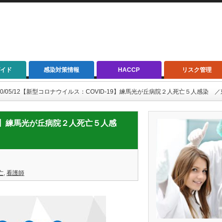
イド
感染対策情報
HACCP
リスク管理
20/05/12【新型コロナウイルス：COVID-19】練馬光が丘病院２人死亡５人感染 
D-19】練馬光が丘病院２人死亡５人感
亡
,
看護師