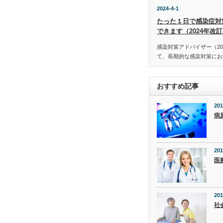
2024-4-1
たった１日で感染症対
できます（2024年改
感染対策アドバイザー（20
て、長期的な感染対策にお役
おすすめ記事
201
病
201
医
201
社