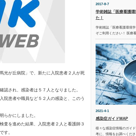
2017-8-7
学術雑誌「医療看護環
た！
学術雑誌「医療看護環境学
ぞご利用ください！ 医療
馬光が丘病院」で、新たに入院患者２人が死
確認され、感染者は５７人となりました。
入院患者や職員など５２人の感染と、このう
2021-4-1
明らかにしました。
感染症ガイドMAP
検査を進めた結果、入院患者２人と看護師３
様々な感染症情報のガイド
です。
考に、情報をお調べください