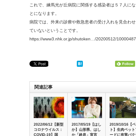
これで、練馬光が丘病院に関係する感染者は５７人にな
とになります。
病院では、外来の診療や救急患者の受け入れを見合わせ
ていないということです。
https://www3.nhk.or.jp/shutoken…/20200512/10000487
関連記事
2022/06/12【新型
2017/05/19【はし
2019/10/16【
コロナウイルス：
か】山形県、はし
ト】生肉ペット
COVID-19】国
か「終息」宣言
ードに有害バク