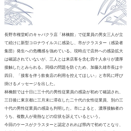
長野市権堂町のキャバクラ店「林檎館」で従業員の男女三人が立
て続けに新型コロナウイルスに感染し、市がクラスター（感染者
集団）発生への危機感を強めている。現時点で店外への感染拡大
は確認されていないが、三人とは来店客を含む四十人余りが濃厚
接触したとみられる。同様の問題を防ぐため、加藤久雄市長は十
四日、「接客を伴う飲食店の利用を控えてほしい」と市民に呼び
掛けるメッセージを出した。
林檎館では十日に三十代の男性従業員の感染が初めて確認され、
三日後に東京都に三月末に滞在した二十代の女性従業員、別の三
十代の男性従業員の感染も判明した。市によると、濃厚接触者の
うち、複数人が発熱などの症状を訴えているという。
今回のケースがクラスターと認定されれば県内で初めてとなり、