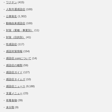
ワクチン
(415)
人獣共通感染症
(100)
公衆衛生
(1,302)
動物由来感染症
(100)
対策（業種・事業別）
(11)
対策（目的別）
(41)
性感染症
(117)
感染対策情報
(154)
感染症.comについて
(14)
感染症の種類
(59)
感染症ガイド
(127)
感染症タイムズ
(10)
感染症ニュース
(9,188)
支援メニュー
(23)
有毒食物
(39)
未分類
(9)