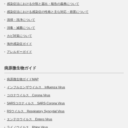
感染症法における分類と届出・報告の義務について
感染症法における感染症の性格と主な対応・措置について
清掃・洗浄について
消毒・滅菌について
カビ対策について
海外感染症ガイド
アレルギーガイド
病原微生物ガイド
病原微生物ガイドMAP
インフルエンザウイルス Influenza Virus
コロナウイルス Corona Virus
SARSコロナィルス SARS-Corona Virus
RSウイルス Respiratory Syncytial Virus
エンテロウイルス Entero Virus
ライノウイルス Rhino Virus