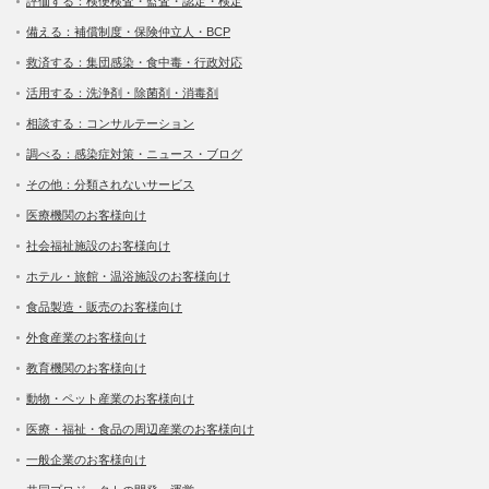
評価する：検便検査・監査・認定・検定
備える：補償制度・保険仲立人・BCP
救済する：集団感染・食中毒・行政対応
活用する：洗浄剤・除菌剤・消毒剤
相談する：コンサルテーション
調べる：感染症対策・ニュース・ブログ
その他：分類されないサービス
医療機関のお客様向け
社会福祉施設のお客様向け
ホテル・旅館・温浴施設のお客様向け
食品製造・販売のお客様向け
外食産業のお客様向け
教育機関のお客様向け
動物・ペット産業のお客様向け
医療・福祉・食品の周辺産業のお客様向け
一般企業のお客様向け