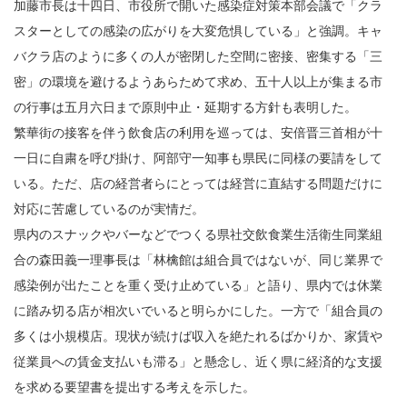
加藤市長は十四日、市役所で開いた感染症対策本部会議で「クラ
スターとしての感染の広がりを大変危惧している」と強調。キャ
バクラ店のように多くの人が密閉した空間に密接、密集する「三
密」の環境を避けるようあらためて求め、五十人以上が集まる市
の行事は五月六日まで原則中止・延期する方針も表明した。
繁華街の接客を伴う飲食店の利用を巡っては、安倍晋三首相が十
一日に自粛を呼び掛け、阿部守一知事も県民に同様の要請をして
いる。ただ、店の経営者らにとっては経営に直結する問題だけに
対応に苦慮しているのが実情だ。
県内のスナックやバーなどでつくる県社交飲食業生活衛生同業組
合の森田義一理事長は「林檎館は組合員ではないが、同じ業界で
感染例が出たことを重く受け止めている」と語り、県内では休業
に踏み切る店が相次いでいると明らかにした。一方で「組合員の
多くは小規模店。現状が続けば収入を絶たれるばかりか、家賃や
従業員への賃金支払いも滞る」と懸念し、近く県に経済的な支援
を求める要望書を提出する考えを示した。