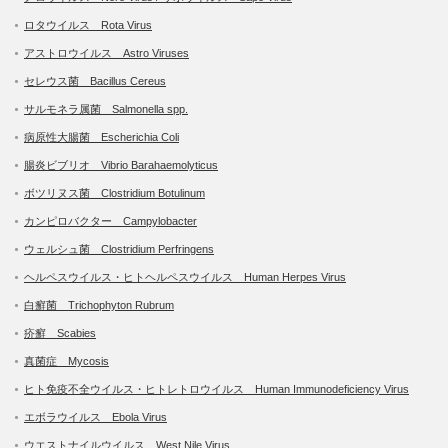
ロタウイルス Rota Virus
アストロウイルス Astro Viruses
セレウス菌 Bacillus Cereus
サルモネラ属菌 Salmonella spp.
病原性大腸菌 Escherichia Coli
腸炎ビブリオ Vibrio Barahaemolyticus
ボツリヌス菌 Clostridium Botulinum
カンピロバクター Campylobacter
ウェルシュ菌 Clostridium Perfringens
ヘルペスウイルス・ヒトヘルペスウイルス Human Herpes Virus
白癬菌 Trichophyton Rubrum
疥癬 Scabies
真菌症 Mycosis
ヒト免疫不全ウイルス・ヒトレトロウイルス Human Immunodeficiency Virus
エボラウイルス Ebola Virus
ウエストナイルウイルス West Nile Virus