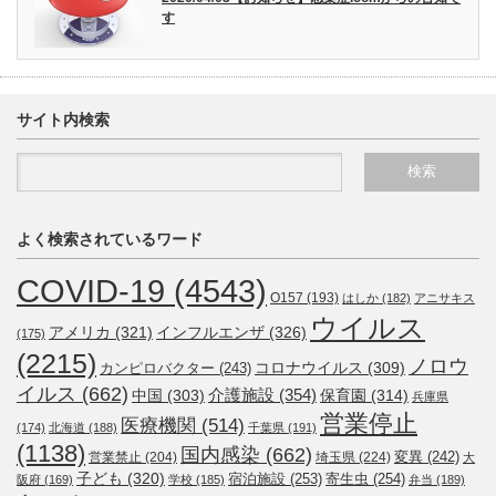
す
サイト内検索
よく検索されているワード
COVID-19
(4543)
O157
(193)
はしか
(182)
アニサキス
ウイルス
アメリカ
(321)
インフルエンザ
(326)
(175)
(2215)
ノロウ
コロナウイルス
(309)
カンピロバクター
(243)
イルス
(662)
介護施設
(354)
中国
(303)
保育園
(314)
兵庫県
営業停止
医療機関
(514)
(174)
北海道
(188)
千葉県
(191)
(1138)
国内感染
(662)
変異
(242)
営業禁止
(204)
埼玉県
(224)
大
子ども
(320)
宿泊施設
(253)
寄生虫
(254)
阪府
(169)
学校
(185)
弁当
(189)