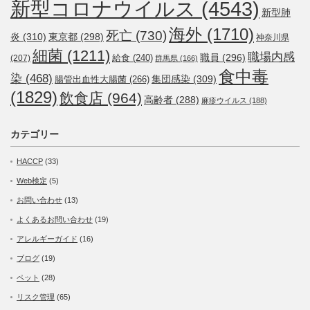
新型コロナウイルス
(4543)
新型肺
海外
(1710)
死亡
(730)
炎
(310)
東京都
(298)
神奈川県
細菌
(1211)
職場内感
職員
(296)
給食
(240)
(207)
群馬県
(166)
食中毒
染
(468)
集団感染
(309)
腸管出血性大腸菌
(266)
(1829)
飲食店
(964)
高齢者
(288)
麻疹ウイルス
(188)
カテゴリー
HACCP
(33)
Web検定
(5)
お問い合わせ
(13)
よくあるお問い合わせ
(19)
アレルギーガイド
(16)
ブログ
(19)
ペット
(28)
リスク管理
(65)