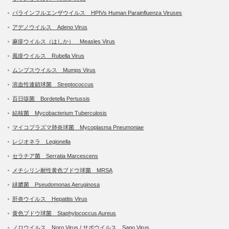
パラインフルエンザウイルス HPIVs Human Parainfluenza Viruses
アデノウイルス Adeno Virus
麻疹ウイルス（はしか） Measles Virus
風疹ウイルス Rubella Virus
ムンプスウイルス Mumps Virus
溶血性連鎖球菌 Streptococcus
百日咳菌 Bordetella Pertussis
結核菌 Mycobacterium Tuberculosis
マイコプラズマ肺炎球菌 Mycoplasma Pneumoniae
レジオネラ Legionella
セラチア菌 Serratia Marcescens
メチシリン耐性黄色ブドウ球菌 MRSA
緑膿菌 Pseudomonas Aeruginosa
肝炎ウイルス Hepatitis Virus
黄色ブドウ球菌 Staphylococcus Aureus
ノロウイルス Noro Virus / サポウイルス Sapo Virus