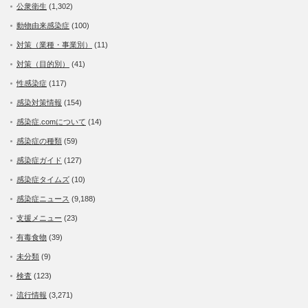
公衆衛生
(1,302)
動物由来感染症
(100)
対策（業種・事業別）
(11)
対策（目的別）
(41)
性感染症
(117)
感染対策情報
(154)
感染症.comについて
(14)
感染症の種類
(59)
感染症ガイド
(127)
感染症タイムズ
(10)
感染症ニュース
(9,188)
支援メニュー
(23)
有毒食物
(39)
未分類
(9)
検査
(123)
流行情報
(3,271)