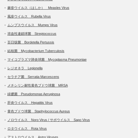
麻疹ウイルス（はしか） Measles Virus
風疹ウイルス Rubella Virus
ムンプスウイルス Mumps Virus
溶血性連鎖球菌 Streptococcus
百日咳菌 Bordetella Pertussis
結核菌 Mycobacterium Tuberculosis
マイコプラズマ肺炎球菌 Mycoplasma Pneumoniae
レジオネラ Legionella
セラチア菌 Serratia Marcescens
メチシリン耐性黄色ブドウ球菌 MRSA
緑膿菌 Pseudomonas Aeruginosa
肝炎ウイルス Hepatitis Virus
黄色ブドウ球菌 Staphylococcus Aureus
ノロウイルス Noro Virus / サポウイルス Sapo Virus
ロタウイルス Rota Virus
アストロウイルス Astro Viruses