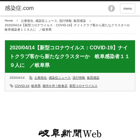
menu
Home
公衆衛生
,
感染症ニュース
,
流行情報
,
集団感染
2020/04/14【新型コロナウイルス：COVID-19】ナイトクラブ客から新たなクラスターか
岐阜感染者１１９人に ／岐阜県
2020/04/14【新型コロナウイルス：COVID-19】ナイ
トクラブ客から新たなクラスターか 岐阜感染者１１
９人に ／岐阜県
2020/4/14
公衆衛生
,
感染症ニュース
,
流行情報
,
集団感染
COVID-19
,
岐阜県
,
接待を伴う飲食店
,
新型コロナウイルス