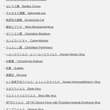
セレウス菌 Bacillus Cereus
サルモネラ属菌 Salmonella spp.
病原性大腸菌 Escherichia Coli
腸炎ビブリオ Vibrio Barahaemolyticus
ボツリヌス菌 Clostridium Botulinum
カンピロバクター Campylobacter
ウェルシュ菌 Clostridium Perfringens
ヘルペスウイルス・ヒトヘルペスウイルス Human Herpes Virus
白癬菌 Trichophyton Rubrum
疥癬 Scabies
真菌症 Mycosis
ヒト免疫不全ウイルス・ヒトレトロウイルス Human Immunodeficiency Virus
エボラウイルス Ebola Virus
ウエストナイルウイルス West Nile Virus
SFTSウイルス SFTSV Severe Fever with Thrombocytopenia Syndrome Virus
デングウイルス Dengue Virus