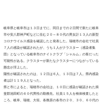
岐阜県と岐阜市は１３日までに、同日までの２日間で新たに岐阜
市や安八郡神戸町などに住む２０～８０代の男女計１３人の新型
コロナウイルス感染を確認したと発表した。瑞穂市の会社で社員
７人の感染が確認されたが、うち１人がクラスター（感染者集
団）となっている岐阜市のナイトクラブ「シャルム」の客だった
可能性がある。クラスターが新たなクラスターにつながっている
懸念が浮上した。
陽性が確認されたのは、１２日は６人、１３日は７人。県内感染
者は計１１９人となった。
県と市によると、瑞穂市の会社は、１０日に感染が確認された揖
斐郡池田町の６０代男性の勤務先。社員１５人を検体検査したと
ころ、岐阜、瑞穂、大垣、各務原の各市の２０、３０、６０代の