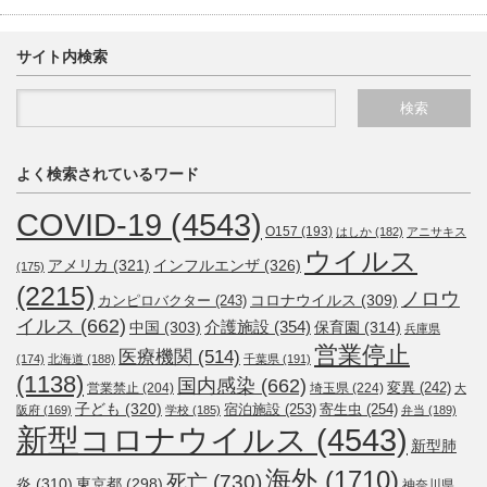
サイト内検索
よく検索されているワード
COVID-19
(4543)
O157
(193)
はしか
(182)
アニサキス
ウイルス
アメリカ
(321)
インフルエンザ
(326)
(175)
(2215)
ノロウ
コロナウイルス
(309)
カンピロバクター
(243)
イルス
(662)
介護施設
(354)
中国
(303)
保育園
(314)
兵庫県
営業停止
医療機関
(514)
(174)
北海道
(188)
千葉県
(191)
(1138)
国内感染
(662)
変異
(242)
営業禁止
(204)
埼玉県
(224)
大
子ども
(320)
宿泊施設
(253)
寄生虫
(254)
阪府
(169)
学校
(185)
弁当
(189)
新型コロナウイルス
(4543)
新型肺
海外
(1710)
死亡
(730)
炎
(310)
東京都
(298)
神奈川県