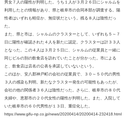
男女７人の陽性が判明した。うち１人が３月２６日にシャルムを
利用したとの情報があり、県と岐阜市の合同本部が調査する。陽
性者はいずれも軽症か、無症状だという。残る８人は陰性だっ
た。
また、県と市は、シャルムのクラスターとして、いずれも５～７
日に陽性が確認された４人を新たに認定。クラスターは計３３人
となった。この４人は３月２５日に、シャルムの従業員と一緒に
同じビルの別の飲食店を訪れていたことが分かった。市による
と、飲食店は店名の公表を承諾していないという。
このほか、安八郡神戸町の会社の従業員で、３０～５０代の男性
３人の感染も判明。新たなクラスター発生の可能性もあったが、
会社の他の関係者３６人は陰性だった。さらに、岐阜市の８０代
夫婦や、恵那市の２０代女性の陽性が判明した。また、入院して
いた岐阜市の６０代男性が１３日、重症化した。
https://www.gifu-np.co.jp/news/20200414/20200414-232418.html