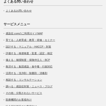
よくある問い合わせ
よくあるお問い合わせ
サービスメニュー
感染症.comのご利用ガイドMAP
育てる：人材育成・教育・研修・セミナー
設計する：マニュアル・HACCP・対策
評価する：検便検査・監査・認定・検定
備える：補償制度・保険仲立人・BCP
救済する：集団感染・食中毒・行政対応
活用する：洗浄剤・除菌剤・消毒剤
相談する：コンサルテーション
調べる：感染症対策・ニュース・ブログ
その他：分類されないサービス
医療機関のお客様向け