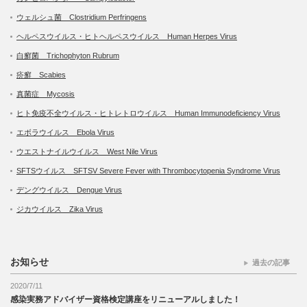
ウェルシュ菌 Clostridium Perfringens
ヘルペスウイルス・ヒトヘルペスウイルス Human Herpes Virus
白癬菌 Trichophyton Rubrum
疥癬 Scabies
真菌症 Mycosis
ヒト免疫不全ウイルス・ヒトレトロウイルス Human Immunodeficiency Virus
エボラウイルス Ebola Virus
ウエストナイルウイルス West Nile Virus
SFTSウイルス SFTSV Severe Fever with Thrombocytopenia Syndrome Virus
デングウイルス Dengue Virus
ジカウイルス Zika Virus
お知らせ
過去の記事
2020/7/11
感染実務アドバイザー資格検定講座をリニューアルしました！