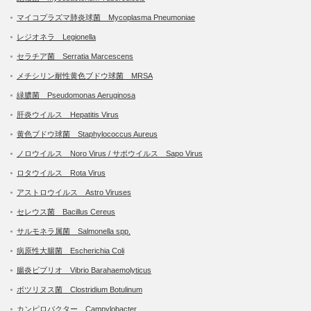
マイコプラズマ肺炎球菌 Mycoplasma Pneumoniae
レジオネラ Legionella
セラチア菌 Serratia Marcescens
メチシリン耐性黄色ブドウ球菌 MRSA
緑膿菌 Pseudomonas Aeruginosa
肝炎ウイルス Hepatitis Virus
黄色ブドウ球菌 Staphylococcus Aureus
ノロウイルス Noro Virus / サポウイルス Sapo Virus
ロタウイルス Rota Virus
アストロウイルス Astro Viruses
セレウス菌 Bacillus Cereus
サルモネラ属菌 Salmonella spp.
病原性大腸菌 Escherichia Coli
腸炎ビブリオ Vibrio Barahaemolyticus
ボツリヌス菌 Clostridium Botulinum
カンピロバクター Campylobacter