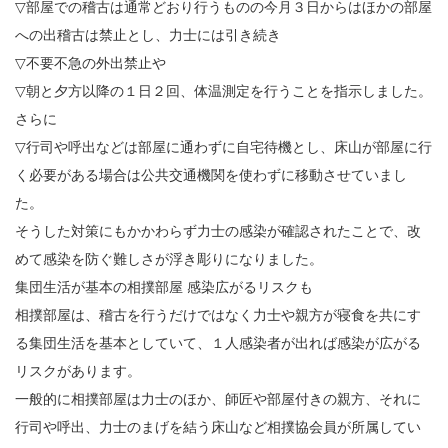
▽部屋での稽古は通常どおり行うものの今月３日からはほかの部屋
への出稽古は禁止とし、力士には引き続き
▽不要不急の外出禁止や
▽朝と夕方以降の１日２回、体温測定を行うことを指示しました。
さらに
▽行司や呼出などは部屋に通わずに自宅待機とし、床山が部屋に行
く必要がある場合は公共交通機関を使わずに移動させていまし
た。
そうした対策にもかかわらず力士の感染が確認されたことで、改
めて感染を防ぐ難しさが浮き彫りになりました。
集団生活が基本の相撲部屋 感染広がるリスクも
相撲部屋は、稽古を行うだけではなく力士や親方が寝食を共にす
る集団生活を基本としていて、１人感染者が出れば感染が広がる
リスクがあります。
一般的に相撲部屋は力士のほか、師匠や部屋付きの親方、それに
行司や呼出、力士のまげを結う床山など相撲協会員が所属してい