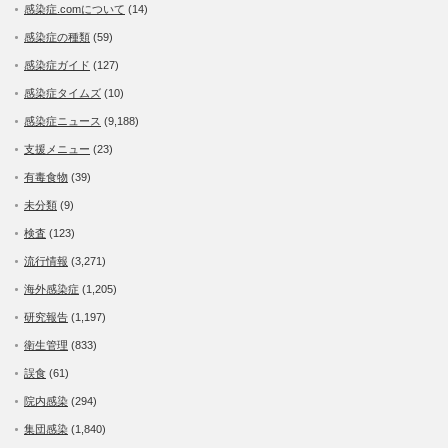
感染症.comについて
(14)
感染症の種類
(59)
感染症ガイド
(127)
感染症タイムズ
(10)
感染症ニュース
(9,188)
支援メニュー
(23)
有毒食物
(39)
未分類
(9)
検査
(123)
流行情報
(3,271)
海外感染症
(1,205)
研究報告
(1,197)
衛生管理
(833)
誤食
(61)
院内感染
(294)
集団感染
(1,840)