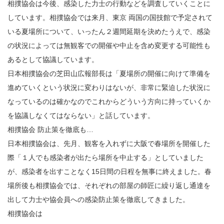
相撲協会は今後、感染した力士の行動などを調査していくことに
しています。相撲協会では来月、東京 両国の国技館で予定されて
いる夏場所について、いったん２週間延期を決めたうえで、感染
の状況によっては無観客での開催や中止を含め変更する可能性も
あるとして協議しています。
日本相撲協会の芝田山広報部長は「夏場所の開催に向けて準備を
進めていくという状況に変わりはないが、非常に緊迫した状況に
なっているのは確かなのでこれからどういう方向に持っていくか
を協議しなくてはならない」と話しています。
相撲協会 防止策を徹底も…
日本相撲協会は、先月、観客を入れずに大阪で春場所を開催した
際「１人でも感染者が出たら場所を中止する」としていました
が、感染者を出すことなく15日間の日程を無事に終えました。春
場所後も相撲協会では、それぞれの部屋の師匠に繰り返し通達を
出して力士や協会員への感染防止策を徹底してきました。
相撲協会は