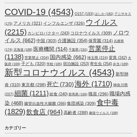
COVID-19
(4543)
O157
(193)
はしか
(182)
アニサキス
ウイルス
アメリカ
(321)
インフルエンザ
(326)
(175)
(2215)
ノロウ
コロナウイルス
(309)
カンピロバクター
(243)
イルス
(662)
介護施設
(354)
中国
(303)
保育園
(314)
兵庫県
営業停止
医療機関
(514)
(174)
北海道
(188)
千葉県
(191)
(1138)
国内感染
(662)
変異
(242)
営業禁止
(204)
埼玉県
(224)
大
子ども
(320)
宿泊施設
(253)
寄生虫
(254)
阪府
(169)
学校
(185)
弁当
(189)
新型コロナウイルス
(4543)
新型肺
海外
(1710)
死亡
(730)
炎
(310)
東京都
(298)
神奈川県
細菌
(1211)
職場内感
職員
(296)
給食
(240)
(207)
群馬県
(166)
食中毒
染
(468)
集団感染
(309)
腸管出血性大腸菌
(266)
(1829)
飲食店
(964)
高齢者
(288)
麻疹ウイルス
(188)
カテゴリー