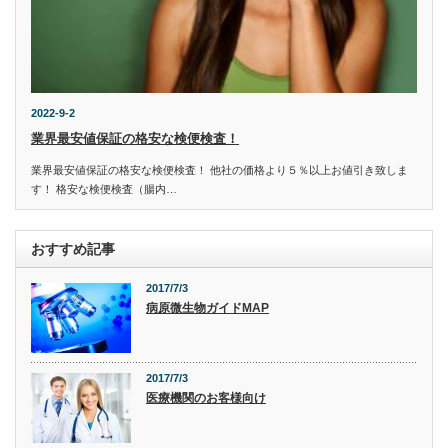
2022-9-2
業界最安値保証の格安な検便検査！
業界最安値保証の格安な検便検査！ 他社の価格より５％以上お値引き致しま
す！ 格安な検便検査（腸内…
おすすめ記事
2017/7/3
病原微生物ガイドMAP
2017/7/3
医療機関のお客様向け