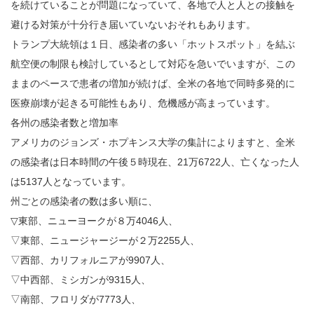
を続けていることが問題になっていて、各地で人と人との接触を
避ける対策が十分行き届いていないおそれもあります。
トランプ大統領は１日、感染者の多い「ホットスポット」を結ぶ
航空便の制限も検討しているとして対応を急いでいますが、この
ままのペースで患者の増加が続けば、全米の各地で同時多発的に
医療崩壊が起きる可能性もあり、危機感が高まっています。
各州の感染者数と増加率
アメリカのジョンズ・ホプキンス大学の集計によりますと、全米
の感染者は日本時間の午後５時現在、21万6722人、亡くなった人
は5137人となっています。
州ごとの感染者の数は多い順に、
▽東部、ニューヨークが８万4046人、
▽東部、ニュージャージーが２万2255人、
▽西部、カリフォルニアが9907人、
▽中西部、ミシガンが9315人、
▽南部、フロリダが7773人、