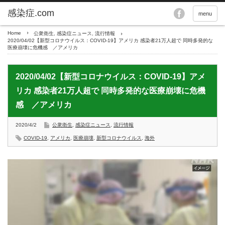
menu
Home
公衆衛生
,
感染症ニュース
,
流行情報
2020/04/02【新型コロナウイルス：COVID-19】アメリカ 感染者21万人超で 同時多発的な
医療崩壊に危機感 ／アメリカ
2020/04/02【新型コロナウイルス：COVID-19】アメ
リカ 感染者21万人超で 同時多発的な医療崩壊に危機
感 ／アメリカ
2020/4/2
公衆衛生
,
感染症ニュース
,
流行情報
COVID-19
,
アメリカ
,
医療崩壊
,
新型コロナウイルス
,
海外