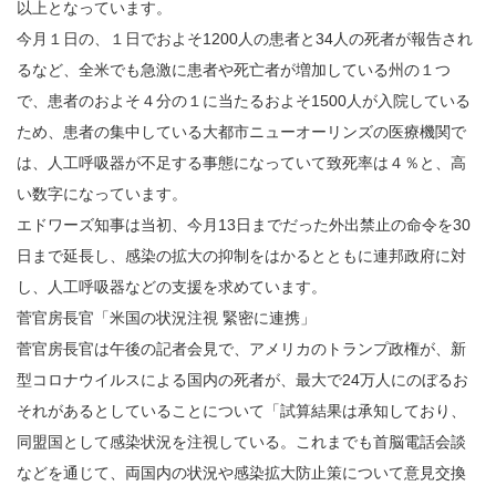
以上となっています。
今月１日の、１日でおよそ1200人の患者と34人の死者が報告され
るなど、全米でも急激に患者や死亡者が増加している州の１つ
で、患者のおよそ４分の１に当たるおよそ1500人が入院している
ため、患者の集中している大都市ニューオーリンズの医療機関で
は、人工呼吸器が不足する事態になっていて致死率は４％と、高
い数字になっています。
エドワーズ知事は当初、今月13日までだった外出禁止の命令を30
日まで延長し、感染の拡大の抑制をはかるとともに連邦政府に対
し、人工呼吸器などの支援を求めています。
菅官房長官「米国の状況注視 緊密に連携」
菅官房長官は午後の記者会見で、アメリカのトランプ政権が、新
型コロナウイルスによる国内の死者が、最大で24万人にのぼるお
それがあるとしていることについて「試算結果は承知しており、
同盟国として感染状況を注視している。これまでも首脳電話会談
などを通じて、両国内の状況や感染拡大防止策について意見交換