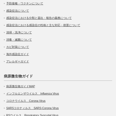
予防接種・ワクチンについて
感染症法について
感染症法における分類と届出・報告の義務について
感染症法における感染症の性格と主な対応・措置について
清掃・洗浄について
消毒・滅菌について
カビ対策について
海外感染症ガイド
アレルギーガイド
病原微生物ガイド
病原微生物ガイドMAP
インフルエンザウイルス Influenza Virus
コロナウイルス Corona Virus
SARSコロナィルス SARS-Corona Virus
RSウイルス Respiratory Syncytial Virus