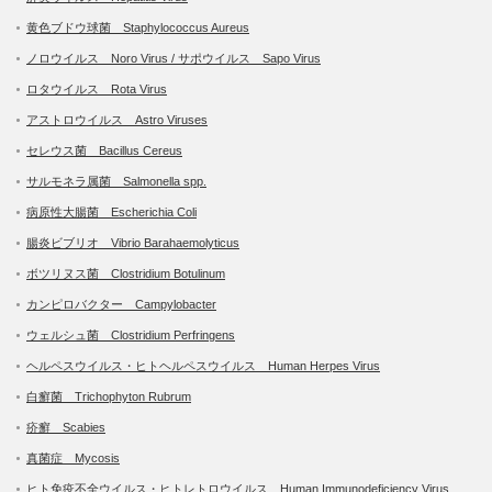
黄色ブドウ球菌 Staphylococcus Aureus
ノロウイルス Noro Virus / サポウイルス Sapo Virus
ロタウイルス Rota Virus
アストロウイルス Astro Viruses
セレウス菌 Bacillus Cereus
サルモネラ属菌 Salmonella spp.
病原性大腸菌 Escherichia Coli
腸炎ビブリオ Vibrio Barahaemolyticus
ボツリヌス菌 Clostridium Botulinum
カンピロバクター Campylobacter
ウェルシュ菌 Clostridium Perfringens
ヘルペスウイルス・ヒトヘルペスウイルス Human Herpes Virus
白癬菌 Trichophyton Rubrum
疥癬 Scabies
真菌症 Mycosis
ヒト免疫不全ウイルス・ヒトレトロウイルス Human Immunodeficiency Virus