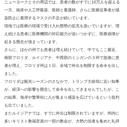
ニューヨークとその周辺では、患者の数がすでに10万人を超える
一方、病床や人工呼吸器、医師と看護師、さらに医療従事者が感
染防止に着用するマスクの不足が続いています。
現地では医療の現場で受け入れ態勢の拡充を急いでいますが、増
え続ける患者に医療機関の対応能力が追いつかずに、医療崩壊が
起きる懸念が強まっています。
さらに、ほかの州でも患者は増え続けていて、中でもここ最近、
南部フロリダ、ルイジアナ、中西部のミシガンの３州で急激に患
者が増え、フロリダ州は１日、全域で外出を制限する命令を出し
ました。
フロリダは観光シーズンのさなかで、トランプ大統領に近い知事
が、経済への影響を懸念して命令を出してきませんでしたが、こ
の結果、海岸や繁華街に人が集まり感染を広げているという批判
も出ていました。
またルイジアナでは、すでに外出は制限されていますが、州内に
多いキリスト教福音派の一部の教会が、大勢の信者を集めた礼拝