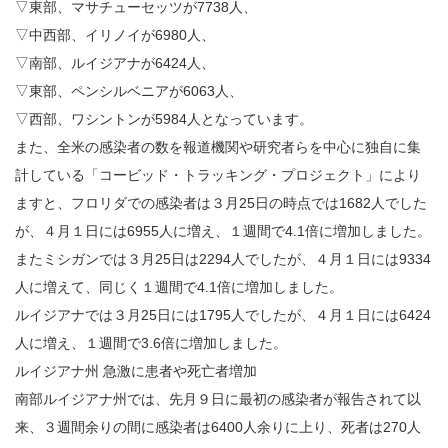
▽東部、マサチューセッツが7738人、
▽中西部、イリノイが6980人、
▽南部、ルイジアナが6424人、
▽東部、ペンシルベニアが6063人、
▽西部、ワシントンが5984人となっています。
また、全米の感染者の数を報道機関や研究者らを中心に独自に集
計している「コービッド・トラッキング・プロジェクト」により
ますと、フロリダでの感染者は３月25日の時点では1682人でした
が、４月１日には6955人に増え、１週間で4.1倍に増加しました。
またミシガンでは３月25日は2294人でしたが、４月１日には9334
人に増えて、同じく１週間で4.1倍に増加しました。
ルイジアナでは３月25日には1795人でしたが、４月１日には6424
人に増え、１週間で3.6倍に増加しました。
ルイジアナ州 急激に患者や死亡者増加
南部ルイジアナ州では、先月９日に最初の感染者が報告されて以
来、３週間余りの間に感染者は6400人余りに上り、死者は270人