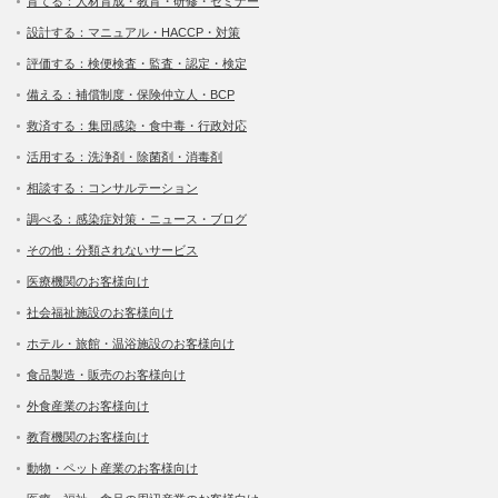
育てる：人材育成・教育・研修・セミナー
設計する：マニュアル・HACCP・対策
評価する：検便検査・監査・認定・検定
備える：補償制度・保険仲立人・BCP
救済する：集団感染・食中毒・行政対応
活用する：洗浄剤・除菌剤・消毒剤
相談する：コンサルテーション
調べる：感染症対策・ニュース・ブログ
その他：分類されないサービス
医療機関のお客様向け
社会福祉施設のお客様向け
ホテル・旅館・温浴施設のお客様向け
食品製造・販売のお客様向け
外食産業のお客様向け
教育機関のお客様向け
動物・ペット産業のお客様向け