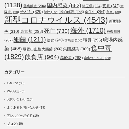
(1138)
国内感染
(662)
変異
(242)
営業禁止
(204)
埼玉県
(224)
大
子ども
(320)
宿泊施設
(253)
寄生虫
(254)
阪府
(169)
学校
(185)
弁当
(189)
新型コロナウイルス
(4543)
新型肺
海外
(1710)
死亡
(730)
炎
(310)
東京都
(298)
神奈川県
細菌
(1211)
職場内感
職員
(296)
給食
(240)
(207)
群馬県
(166)
食中毒
染
(468)
集団感染
(309)
腸管出血性大腸菌
(266)
(1829)
飲食店
(964)
高齢者
(288)
麻疹ウイルス
(188)
カテゴリー
HACCP
(33)
Web検定
(5)
お問い合わせ
(13)
よくあるお問い合わせ
(19)
アレルギーガイド
(16)
ブログ
(19)