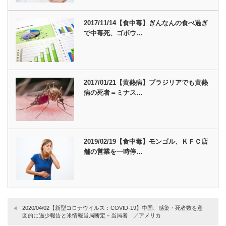
2017/11/14【食中毒】ぎんなんの食べ過ぎ
で中毒死、ゴボウ…
2017/01/21【黄熱病】ブラジリアでも黄熱
病の死者＝ミナス…
2019/02/19【食中毒】モンゴル、ＫＦＣ店
舗の営業を一時停…
2020/04/02【新型コロナウイルス：COVID-19】中国、感染・死者数を意
図的に過少報告と米情報当局断定－当局者 ／アメリカ