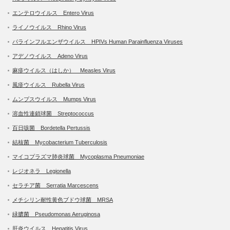
エンテロウイルス Entero Virus
ライノウイルス Rhino Virus
パラインフルエンザウイルス HPIVs Human Parainfluenza Viruses
アデノウイルス Adeno Virus
麻疹ウイルス（はしか） Measles Virus
風疹ウイルス Rubella Virus
ムンプスウイルス Mumps Virus
溶血性連鎖球菌 Streptococcus
百日咳菌 Bordetella Pertussis
結核菌 Mycobacterium Tuberculosis
マイコプラズマ肺炎球菌 Mycoplasma Pneumoniae
レジオネラ Legionella
セラチア菌 Serratia Marcescens
メチシリン耐性黄色ブドウ球菌 MRSA
緑膿菌 Pseudomonas Aeruginosa
肝炎ウイルス Hepatitis Virus