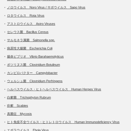
ノロウイルス Noro Virus / サポウイルス Sapo Virus
ロタウイルス Rota Virus
アストロウイルス Astro Viruses
セレウス菌 Bacillus Cereus
サルモネラ属菌 Salmonella spp.
病原性大腸菌 Escherichia Coli
腸炎ビブリオ Vibrio Barahaemolyticus
ボツリヌス菌 Clostridium Botulinum
カンピロバクター Campylobacter
ウェルシュ菌 Clostridium Perfringens
ヘルペスウイルス・ヒトヘルペスウイルス Human Herpes Virus
白癬菌 Trichophyton Rubrum
疥癬 Scabies
真菌症 Mycosis
ヒト免疫不全ウイルス・ヒトレトロウイルス Human Immunodeficiency Virus
エボラウイルス Ebola Virus