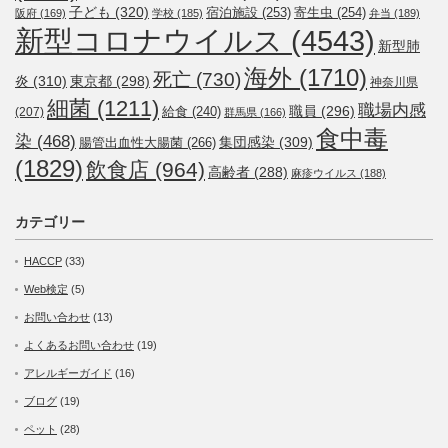
子ども
(320)
宿泊施設
(253)
寄生虫
(254)
阪府
(169)
学校
(185)
弁当
(189)
新型コロナウイルス
(4543)
新型肺
海外
(1710)
死亡
(730)
炎
(310)
東京都
(298)
神奈川県
細菌
(1211)
職場内感
職員
(296)
給食
(240)
(207)
群馬県
(166)
食中毒
染
(468)
集団感染
(309)
腸管出血性大腸菌
(266)
(1829)
飲食店
(964)
高齢者
(288)
麻疹ウイルス
(188)
カテゴリー
HACCP
(33)
Web検定
(5)
お問い合わせ
(13)
よくあるお問い合わせ
(19)
アレルギーガイド
(16)
ブログ
(19)
ペット
(28)