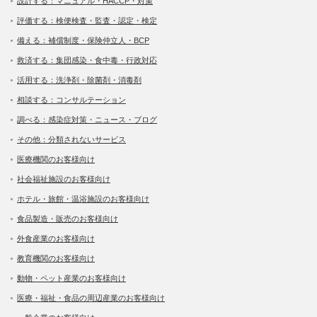
設計する：マニュアル・HACCP・対策
評価する：検便検査・監査・認定・検定
備える：補償制度・保険仲立人・BCP
救済する：集団感染・食中毒・行政対応
活用する：洗浄剤・除菌剤・消毒剤
相談する：コンサルテーション
調べる：感染症対策・ニュース・ブログ
その他：分類されないサービス
医療機関のお客様向け
社会福祉施設のお客様向け
ホテル・旅館・温浴施設のお客様向け
食品製造・販売のお客様向け
外食産業のお客様向け
教育機関のお客様向け
動物・ペット産業のお客様向け
医療・福祉・食品の周辺産業のお客様向け