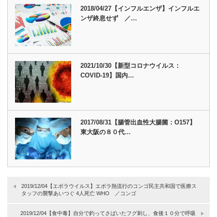
2018/04/27【インフルエンザ】インフルエ
ンザ終息せず ／…
2021/10/30【新型コロナウイルス：
COVID-19】国内…
2017/08/31【腸管出血性大腸菌：O157】
東大阪の８０代…
2019/12/04【エボラウイルス】エボラ熱流行のコンゴ民主共和国で医療ス
タッフの襲撃あいつぐ 4人死亡 WHO ／コンゴ
2019/12/04【食中毒】自分で釣ってさばいたフグ刺し、食後１０分で呼吸