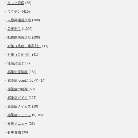
リスク管理
(65)
ワクチン
(415)
人獣共通感染症
(100)
公衆衛生
(1,302)
動物由来感染症
(100)
対策（業種・事業別）
(11)
対策（目的別）
(41)
性感染症
(117)
感染対策情報
(154)
感染症.comについて
(14)
感染症の種類
(59)
感染症ガイド
(127)
感染症タイムズ
(10)
感染症ニュース
(9,188)
支援メニュー
(23)
有毒食物
(39)