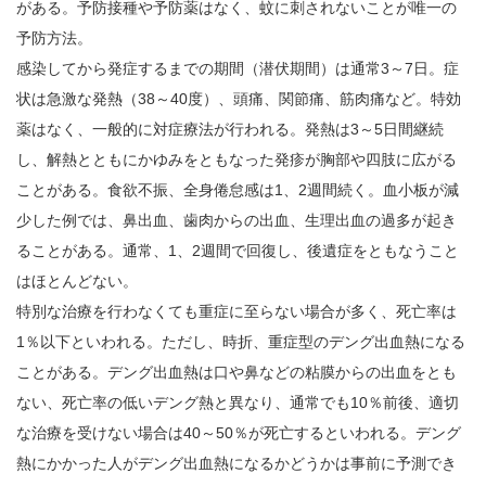
がある。予防接種や予防薬はなく、蚊に刺されないことが唯一の
予防方法。
感染してから発症するまでの期間（潜伏期間）は通常3～7日。症
状は急激な発熱（38～40度）、頭痛、関節痛、筋肉痛など。特効
薬はなく、一般的に対症療法が行われる。発熱は3～5日間継続
し、解熱とともにかゆみをともなった発疹が胸部や四肢に広がる
ことがある。食欲不振、全身倦怠感は1、2週間続く。血小板が減
少した例では、鼻出血、歯肉からの出血、生理出血の過多が起き
ることがある。通常、1、2週間で回復し、後遺症をともなうこと
はほとんどない。
特別な治療を行わなくても重症に至らない場合が多く、死亡率は
1％以下といわれる。ただし、時折、重症型のデング出血熱になる
ことがある。デング出血熱は口や鼻などの粘膜からの出血をとも
ない、死亡率の低いデング熱と異なり、通常でも10％前後、適切
な治療を受けない場合は40～50％が死亡するといわれる。デング
熱にかかった人がデング出血熱になるかどうかは事前に予測でき