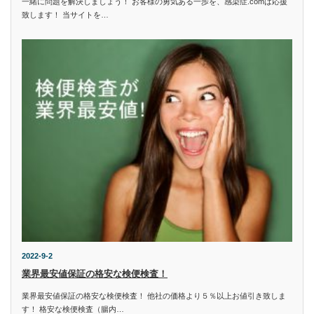
一緒に問題を解決しましょう！ お客様の勇気ある一歩を、感染症.comは応援
致します！ 当サイトを…
2022-9-2
業界最安値保証の格安な検便検査！
業界最安値保証の格安な検便検査！ 他社の価格より５％以上お値引き致しま
す！ 格安な検便検査（腸内…