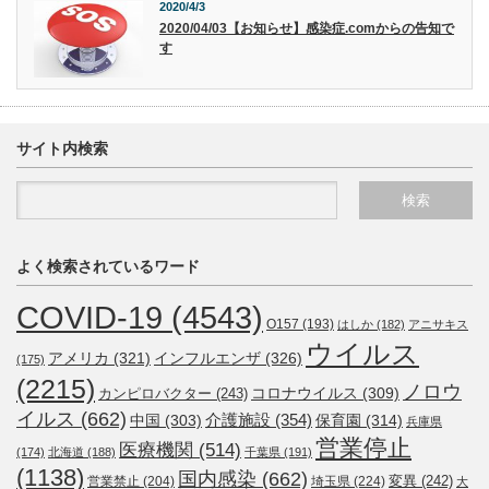
2020/4/3
2020/04/03【お知らせ】感染症.comからの告知で
す
サイト内検索
よく検索されているワード
COVID-19
(4543)
O157
(193)
はしか
(182)
アニサキス
ウイルス
アメリカ
(321)
インフルエンザ
(326)
(175)
(2215)
ノロウ
コロナウイルス
(309)
カンピロバクター
(243)
イルス
(662)
介護施設
(354)
中国
(303)
保育園
(314)
兵庫県
営業停止
医療機関
(514)
(174)
北海道
(188)
千葉県
(191)
(1138)
国内感染
(662)
変異
(242)
営業禁止
(204)
埼玉県
(224)
大