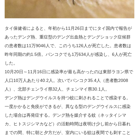
タイ保健省によると、年初から11月26日までにタイ国内で報告が
あったデング熱、重症型のデング出血熱とデングショック症候群
の患者数は11万9046人で、このうち126人が死亡した。患者数は
昨年同期の約1.5倍。バンコクでも1万634人が感染し、6人が死亡
した。
10月20日～11月16日に感染率が最も高かったのは東部ラヨン県で
人口10万人あたり40.2人。次いでバンコク35.4人（患者数2008
人）、北部チェンライ県32人、チェンマイ県30.1人。
デング熱はデングウイルスを持つ蚊に刺されることで感染する。
一度かかると免疫ができるが、異なる型のデングウイルスに感染
した場合は再発症する。デング熱を媒介する蚊（ネッタイシマ
カ、ヒトスジシマカなど）の活動時間は夜明け少し前から日暮れ
までの間、特に朝と夕方だが、室内にいる蚊は夜間でも刺すこと