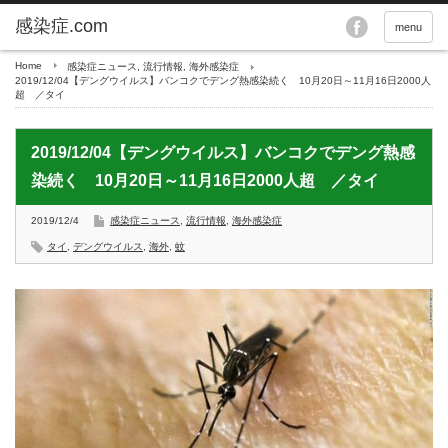
menu
Home
感染症ニュース
,
流行情報
,
海外感染症
2019/12/04【デングウイルス】バンコクでデング熱感染続く 10月20日～11月16日2000人
超 ／タイ
2019/12/04【デングウイルス】バンコクでデング熱感
染続く 10月20日～11月16日2000人超 ／タイ
2019/12/4
感染症ニュース
,
流行情報
,
海外感染症
タイ
,
デングウイルス
,
海外
,
蚊