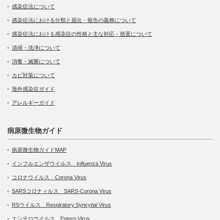
感染症法について
感染症法における分類と届出・報告の義務について
感染症法における感染症の性格と主な対応・措置について
清掃・洗浄について
消毒・滅菌について
カビ対策について
海外感染症ガイド
アレルギーガイド
病原微生物ガイド
病原微生物ガイドMAP
インフルエンザウイルス Influenza Virus
コロナウイルス Corona Virus
SARSコロナィルス SARS-Corona Virus
RSウイルス Respiratory Syncytial Virus
エンテロウイルス Entero Virus