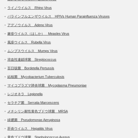
ライノウイルス Rhino Virus
パラインフルエンザウイルス HPIVs Human Parainfluenza Viruses
アデノウイルス Adeno Virus
麻疹ウイルス（はしか） Measles Virus
風疹ウイルス Rubella Virus
ムンプスウイルス Mumps Virus
溶血性連鎖球菌 Streptococcus
百日咳菌 Bordetella Pertussis
結核菌 Mycobacterium Tuberculosis
マイコプラズマ肺炎球菌 Mycoplasma Pneumoniae
レジオネラ Legionella
セラチア菌 Serratia Marcescens
メチシリン耐性黄色ブドウ球菌 MRSA
緑膿菌 Pseudomonas Aeruginosa
肝炎ウイルス Hepatitis Virus
黄色ブドウ球菌 Staphylococcus Aureus