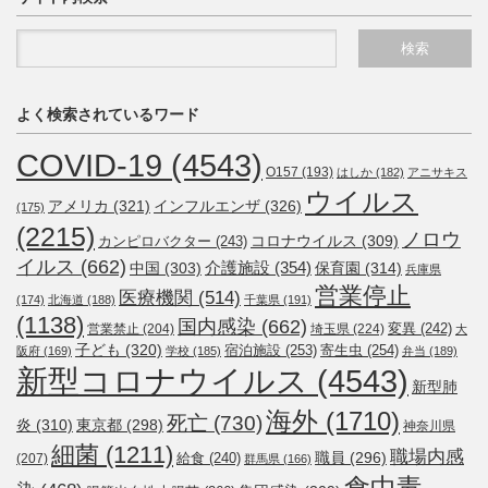
よく検索されているワード
COVID-19
(4543)
O157
(193)
はしか
(182)
アニサキス
ウイルス
アメリカ
(321)
インフルエンザ
(326)
(175)
(2215)
ノロウ
コロナウイルス
(309)
カンピロバクター
(243)
イルス
(662)
介護施設
(354)
中国
(303)
保育園
(314)
兵庫県
営業停止
医療機関
(514)
(174)
北海道
(188)
千葉県
(191)
(1138)
国内感染
(662)
変異
(242)
営業禁止
(204)
埼玉県
(224)
大
子ども
(320)
宿泊施設
(253)
寄生虫
(254)
阪府
(169)
学校
(185)
弁当
(189)
新型コロナウイルス
(4543)
新型肺
海外
(1710)
死亡
(730)
炎
(310)
東京都
(298)
神奈川県
細菌
(1211)
職場内感
職員
(296)
給食
(240)
(207)
群馬県
(166)
食中毒