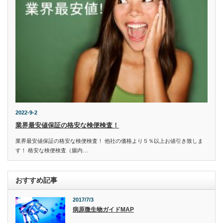
2022-9-2
業界最安値保証の格安な検便検査！
業界最安値保証の格安な検便検査！ 他社の価格より５％以上お値引き致しま
す！ 格安な検便検査（腸内…
おすすめ記事
2017/7/3
病原微生物ガイドMAP