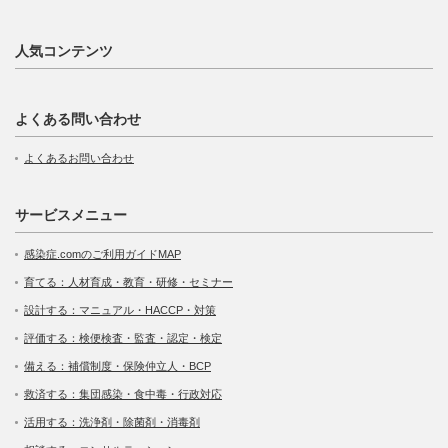
人気コンテンツ
よくある問い合わせ
よくあるお問い合わせ
サービスメニュー
感染症.comのご利用ガイドMAP
育てる：人材育成・教育・研修・セミナー
設計する：マニュアル・HACCP・対策
評価する：検便検査・監査・認定・検定
備える：補償制度・保険仲立人・BCP
救済する：集団感染・食中毒・行政対応
活用する：洗浄剤・除菌剤・消毒剤