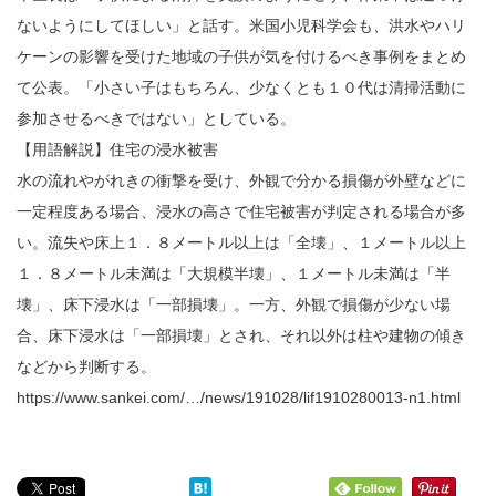
ないようにしてほしい」と話す。米国小児科学会も、洪水やハリ
ケーンの影響を受けた地域の子供が気を付けるべき事例をまとめ
て公表。「小さい子はもちろん、少なくとも１０代は清掃活動に
参加させるべきではない」としている。
【用語解説】住宅の浸水被害
水の流れやがれきの衝撃を受け、外観で分かる損傷が外壁などに
一定程度ある場合、浸水の高さで住宅被害が判定される場合が多
い。流失や床上１．８メートル以上は「全壊」、１メートル以上
１．８メートル未満は「大規模半壊」、１メートル未満は「半
壊」、床下浸水は「一部損壊」。一方、外観で損傷が少ない場
合、床下浸水は「一部損壊」とされ、それ以外は柱や建物の傾き
などから判断する。
https://www.sankei.com/…/news/191028/lif1910280013-n1.html