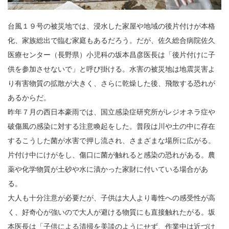
台風１９号の被災地では、浸水した家屋や地域の後片付けが本格
化、家族総出で臨む家庭もあるだろう。だが、佐久総合病院佐久
医療センター（長野県）小児科の坂本昌彦医長は「後片付けに子
供を参加させないで」と呼び掛ける。水害の被災地は地震災害よ
り有害物質の拡散が大きく、さらに乾燥した後、飛散する恐れが
あるからだ。
昨年７月の西日本豪雨では、国立感染症研究所がレジオネラ症や
破傷風の感染に対する注意喚起をした。普段は川や土の中に存在
するこうした菌が水害で押し流され、さまざまな場所に広がる。
片付け中にけがをし、傷口に菌が触れると感染の恐れがある。農
薬や化学物質が土砂や水に漬かった家財に付いている場合があ
る。
大人も十分注意が必要だが、子供は大人より毒性への感受性が高
く、好奇心が強いので大人が避ける物質にも直接触れたがる。坂
本医長は「子供による清掃を美談のようにせず、作業中は近づけ