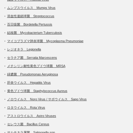
ムンプスウイルス Mumps Virus
溶血性連鎖球菌 Streptococcus
百日咳菌 Bordetella Pertussis
結核菌 Mycobacterium Tuberculosis
マイコプラズマ肺炎球菌 Mycoplasma Pneumoniae
レジオネラ Legionella
セラチア菌 Serratia Marcescens
メチシリン耐性黄色ブドウ球菌 MRSA
緑膿菌 Pseudomonas Aeruginosa
肝炎ウイルス Hepatitis Virus
黄色ブドウ球菌 Staphylococcus Aureus
ノロウイルス Noro Virus / サポウイルス Sapo Virus
ロタウイルス Rota Virus
アストロウイルス Astro Viruses
セレウス菌 Bacillus Cereus
サルモネラ属菌 Salmonella spp.