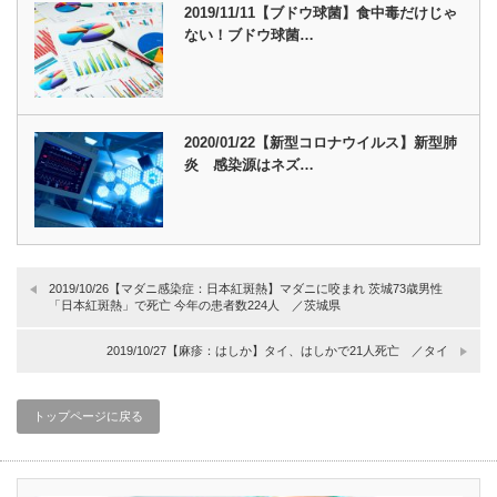
2019/11/11【ブドウ球菌】食中毒だけじゃ
ない！ブドウ球菌…
2020/01/22【新型コロナウイルス】新型肺
炎 感染源はネズ…
2019/10/26【マダニ感染症：日本紅斑熱】マダニに咬まれ 茨城73歳男性
「日本紅斑熱」で死亡 今年の患者数224人 ／茨城県
2019/10/27【麻疹：はしか】タイ、はしかで21人死亡 ／タイ
トップページに戻る