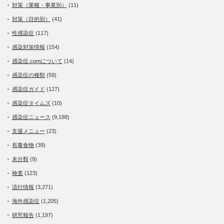
対策（業種・事業別）
(11)
対策（目的別）
(41)
性感染症
(117)
感染対策情報
(154)
感染症.comについて
(14)
感染症の種類
(59)
感染症ガイド
(127)
感染症タイムズ
(10)
感染症ニュース
(9,188)
支援メニュー
(23)
有毒食物
(39)
未分類
(9)
検査
(123)
流行情報
(3,271)
海外感染症
(1,205)
研究報告
(1,197)