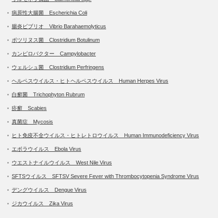
病原性大腸菌 Escherichia Coli
腸炎ビブリオ Vibrio Barahaemolyticus
ボツリヌス菌 Clostridium Botulinum
カンピロバクター Campylobacter
ウェルシュ菌 Clostridium Perfringens
ヘルペスウイルス・ヒトヘルペスウイルス Human Herpes Virus
白癬菌 Trichophyton Rubrum
疥癬 Scabies
真菌症 Mycosis
ヒト免疫不全ウイルス・ヒトレトロウイルス Human Immunodeficiency Virus
エボラウイルス Ebola Virus
ウエストナイルウイルス West Nile Virus
SFTSウイルス SFTSV Severe Fever with Thrombocytopenia Syndrome Virus
デングウイルス Dengue Virus
ジカウイルス Zika Virus