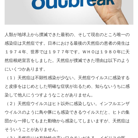
人類が地球上から撲滅できた最初の、そして現在のところ唯一の
感染症は天然痘です。日本における最後の天然痘の患者の発生は
１９７４年、世界では１９７７年です。ＷＨＯは１９８０年に天
然痘根絶宣言をしました。天然痘が撲滅できた理由は以下のよう
にいくつかあります。
（１）天然痘は不顕性感染が少ない。天然痘ウイルスに感染する
と皮疹をはじめとした明確な症状が出るため、知らないうちに感
染して他人にうつすようなことがありません。
（２）天然痘ウイルスはヒト以外に感染しない。インフルエンザ
ウイルスのように鳥や豚にも感染できるウイルスだと、ヒトの集
団から一掃してもまた動物から感染してしまいますが、天然痘は
そういうことがありません。
（３）天然痘には有効性の高いワクチンがある。イギリスの医