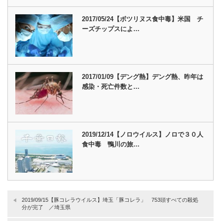
2017/05/24【ボツリヌス食中毒】米国 チ
ーズチップスによ…
2017/01/09【デング熱】デング熱、昨年は
感染・死亡件数と…
2019/12/14【ノロウイルス】ノロで３０人
食中毒 鴨川の旅…
2019/09/15【豚コレラウイルス】埼玉「豚コレラ」 753頭すべての殺処
分が完了 ／埼玉県