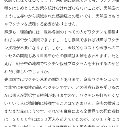
種をはじめとした対策を続けなければならないことが、天然痘の
ように世界中から撲滅された感染症との違いです。天然痘はもは
やワクチンを接種する必要がありません。
麻疹も、理論的には、世界各国のすべての人がワクチンを接種す
れば世界中から撲滅できますし、もし撲滅できれば以降はワクチ
ン接種が不要になります。しかし、金銭的なコストや医療へのア
クセスの問題もあり世界中からの撲滅は困難をきわめます。たと
えば、戦争中の地域でワクチン接種プログラムを実行するのがど
れだけ難しいでしょうか。
先進国ではワクチン忌避の問題もあります。麻疹ワクチンは安全
で非常に有効性の高いワクチンですが、どの医療行為を受けるの
かは個人が選択する権利がありますので、ワクチンを打ちたくな
いという人に強制的に接種することはできません。麻疹の撲滅は
まだまだ先のようです。それでも麻疹による全世界での死亡者数
は、２０００年には５０万人を超えていたのが、２０１７年には
１１万人に減りました。将来は麻疹による死亡者数がゼロになる