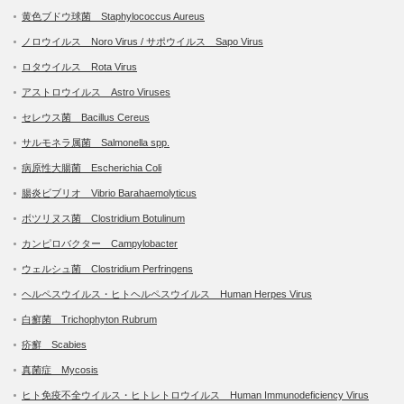
黄色ブドウ球菌 Staphylococcus Aureus
ノロウイルス Noro Virus / サポウイルス Sapo Virus
ロタウイルス Rota Virus
アストロウイルス Astro Viruses
セレウス菌 Bacillus Cereus
サルモネラ属菌 Salmonella spp.
病原性大腸菌 Escherichia Coli
腸炎ビブリオ Vibrio Barahaemolyticus
ボツリヌス菌 Clostridium Botulinum
カンピロバクター Campylobacter
ウェルシュ菌 Clostridium Perfringens
ヘルペスウイルス・ヒトヘルペスウイルス Human Herpes Virus
白癬菌 Trichophyton Rubrum
疥癬 Scabies
真菌症 Mycosis
ヒト免疫不全ウイルス・ヒトレトロウイルス Human Immunodeficiency Virus