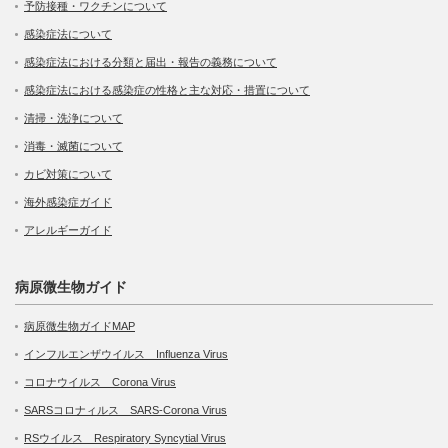
予防接種・ワクチンについて
感染症法について
感染症法における分類と届出・報告の義務について
感染症法における感染症の性格と主な対応・措置について
清掃・洗浄について
消毒・滅菌について
カビ対策について
海外感染症ガイド
アレルギーガイド
病原微生物ガイド
病原微生物ガイドMAP
インフルエンザウイルス Influenza Virus
コロナウイルス Corona Virus
SARSコロナィルス SARS-Corona Virus
RSウイルス Respiratory Syncytial Virus