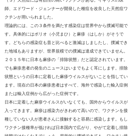
師、エドワード・ジェンナーが開発した種痘を改良した天然痘ワ
クチンが用いられました。
理論的には、この３条件を満たす感染症は世界中から撲滅可能で
す。具体的にはポリオ（小児まひ）と麻疹（はしか）がそうで
す。どちらの感染症も昔と比べると激減はしましたし、撲滅でき
た地域もありますが、世界規模での撲滅は達成できていません。
２０１５年に日本も麻疹の「排除状態」だと認定されています。
でも麻疹患者の発生のニュースはいまでもよく耳にします。排除
状態というの日本に定着した麻疹ウイルスがないことを指してい
ます。現在の日本の麻疹患者はすべて、海外で感染した輸入症例
または輸入症例から広がった症例です。
日本に定着した麻疹ウイルスがいなくても、国外からウイルスが
入ってきます。麻疹は感染力がきわめて高いので、ワクチンを接
種していない人が患者さんに接触すると容易に感染します。もし
ワクチン接種率が低ければ日本国内で広がり、やがて定着し排除
状態ではなくなるでしょう。局所的に撲滅できても、ワクチン接