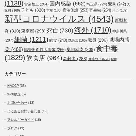
(1138)
国内感染
(662)
変異
(242)
営業禁止
(204)
埼玉県
(224)
大
子ども
(320)
宿泊施設
(253)
寄生虫
(254)
阪府
(169)
学校
(185)
弁当
(189)
新型コロナウイルス
(4543)
新型肺
海外
(1710)
死亡
(730)
炎
(310)
東京都
(298)
神奈川県
細菌
(1211)
職場内感
職員
(296)
給食
(240)
(207)
群馬県
(166)
食中毒
染
(468)
集団感染
(309)
腸管出血性大腸菌
(266)
(1829)
飲食店
(964)
高齢者
(288)
麻疹ウイルス
(188)
カテゴリー
HACCP
(33)
Web検定
(5)
お問い合わせ
(13)
よくあるお問い合わせ
(19)
アレルギーガイド
(16)
ブログ
(19)