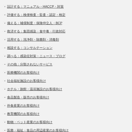
設計する：マニュアル・HACCP・対策
評価する：検便検査・監査・認定・検定
備える：補償制度・保険仲立人・BCP
救済する：集団感染・食中毒・行政対応
活用する：洗浄剤・除菌剤・消毒剤
相談する：コンサルテーション
調べる：感染症対策・ニュース・ブログ
その他：分類されないサービス
医療機関のお客様向け
社会福祉施設のお客様向け
ホテル・旅館・温浴施設のお客様向け
食品製造・販売のお客様向け
外食産業のお客様向け
教育機関のお客様向け
動物・ペット産業のお客様向け
医療・福祉・食品の周辺産業のお客様向け