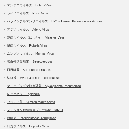
エンテロウイルス Entero Virus
ライノウイルス Rhino Virus
パラインフルエンザウイルス HPIVs Human Parainfluenza Viruses
アデノウイルス Adeno Virus
麻疹ウイルス（はしか） Measles Virus
風疹ウイルス Rubella Virus
ムンプスウイルス Mumps Virus
溶血性連鎖球菌 Streptococcus
百日咳菌 Bordetella Pertussis
結核菌 Mycobacterium Tuberculosis
マイコプラズマ肺炎球菌 Mycoplasma Pneumoniae
レジオネラ Legionella
セラチア菌 Serratia Marcescens
メチシリン耐性黄色ブドウ球菌 MRSA
緑膿菌 Pseudomonas Aeruginosa
肝炎ウイルス Hepatitis Virus