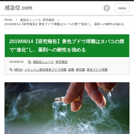
menu
Home
感染症ニュース
,
研究報告
2019/08/14【研究報告】黄色ブドウ球菌はタバコの煙で“進化”し、薬剤への耐性を強める
2019/08/14【研究報告】黄色ブドウ球菌はタバコの煙
で“進化”し、薬剤への耐性を強める
2019/8/14
感染症ニュース
,
研究報告
MRSA
,
メチシリン耐性黄色ブドウ球菌
,
細菌
,
耐性菌
,
黄色ブドウ球菌