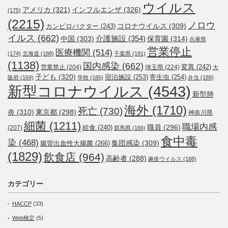
ウイルス
アメリカ
(321)
インフルエンザ
(326)
(175)
(2215)
ノロウ
コロナウイルス
(309)
カンピロバクター
(243)
イルス
(662)
介護施設
(354)
中国
(303)
保育園
(314)
兵庫県
営業停止
医療機関
(514)
(174)
北海道
(188)
千葉県
(191)
(1138)
国内感染
(662)
変異
(242)
営業禁止
(204)
埼玉県
(224)
大
子ども
(320)
宿泊施設
(253)
寄生虫
(254)
阪府
(169)
学校
(185)
弁当
(189)
新型コロナウイルス
(4543)
新型肺
海外
(1710)
死亡
(730)
炎
(310)
東京都
(298)
神奈川県
細菌
(1211)
職場内感
職員
(296)
給食
(240)
(207)
群馬県
(166)
食中毒
染
(468)
集団感染
(309)
腸管出血性大腸菌
(266)
(1829)
飲食店
(964)
高齢者
(288)
麻疹ウイルス
(188)
カテゴリー
HACCP
(33)
Web検定
(5)