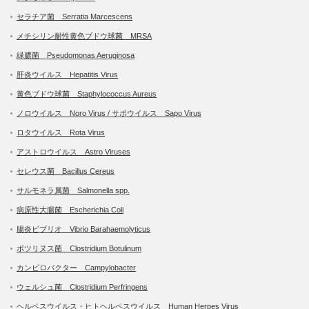
セラチア菌 Serratia Marcescens
メチシリン耐性黄色ブドウ球菌 MRSA
緑膿菌 Pseudomonas Aeruginosa
肝炎ウイルス Hepatitis Virus
黄色ブドウ球菌 Staphylococcus Aureus
ノロウイルス Noro Virus / サポウイルス Sapo Virus
ロタウイルス Rota Virus
アストロウイルス Astro Viruses
セレウス菌 Bacillus Cereus
サルモネラ属菌 Salmonella spp.
病原性大腸菌 Escherichia Coli
腸炎ビブリオ Vibrio Barahaemolyticus
ボツリヌス菌 Clostridium Botulinum
カンピロバクター Campylobacter
ウェルシュ菌 Clostridium Perfringens
ヘルペスウイルス・ヒトヘルペスウイルス Human Herpes Virus