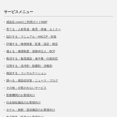
サービスメニュー
感染症.comのご利用ガイドMAP
育てる：人材育成・教育・研修・セミナー
設計する：マニュアル・HACCP・対策
評価する：検便検査・監査・認定・検定
備える：補償制度・保険仲立人・BCP
救済する：集団感染・食中毒・行政対応
活用する：洗浄剤・除菌剤・消毒剤
相談する：コンサルテーション
調べる：感染症対策・ニュース・ブログ
その他：分類されないサービス
医療機関のお客様向け
社会福祉施設のお客様向け
ホテル・旅館・温浴施設のお客様向け