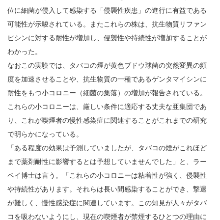
位に細菌が侵入して感染する「侵襲性疾患」の進行に有益である
可能性が示唆されている。またこれらの株は、抗生物質リファン
ピシンに対する耐性が増加し、侵襲性や持続性が増加することが
わかった。
なおこの実験では、タバコの煙が黄色ブドウ球菌の突然変異の頻
度を加速させることや、抗生物質の一種であるゲンタマイシンに
耐性をもつ小コロニー（細菌の集落）の増加が報告されている。
これらの小コロニーは、厳しい条件に適応する丈夫な亜集団であ
り、これが喫煙者の慢性感染症に関連することがこれまでの研究
で明らかになっている。
「ある程度の効果は予測していましたが、タバコの煙がこれほど
まで薬剤耐性に影響するとは予想していませんでした」と、ラー
ベイ博士は言う。「これらの小コロニーは粘着性が強く、侵襲性
や持続性があります。それらは長い間感染することができ、撃退
が難しく、慢性感染症に関連しています。この知見が人々がタバ
コを吸わないようにし、現在の喫煙者が禁煙するひとつの理由に