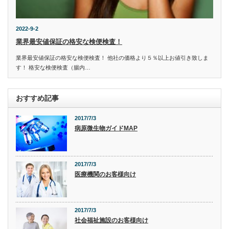
2022-9-2
業界最安値保証の格安な検便検査！
業界最安値保証の格安な検便検査！ 他社の価格より５％以上お値引き致しま
す！ 格安な検便検査（腸内…
おすすめ記事
2017/7/3
病原微生物ガイドMAP
2017/7/3
医療機関のお客様向け
2017/7/3
社会福祉施設のお客様向け