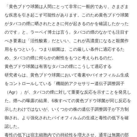
「黄色ブドウ球菌は人間にとって非常に一般的であり、さまざま
な疾患を引き起こす可能性があります。このため黄色ブドウ球菌
がタバコの煙に晒されたときに何が起きるのかを確認したかった
のです」と、ラーベイ博士は言う。タバコの煙のなかでも注目す
べき要素は「活性酸素」だといい、これが高濃度になると殺菌作
用をもつという。つまり細菌は、この厳しい条件に適応するた
め、タバコの煙に何らかの耐性をもつと考えられるのだ。
黄色ブドウ球菌は有害なタバコの煙にこうして適応する
研究者らは、黄色ブドウ球菌において毒素やバイオフィルム生成
をコントロールしている「機能的アクセサリー遺伝子調整因子
（Agr）」が、タバコの煙に対して重要な反応を示すことを発見し
た。煙への曝露の結果、6株すべての黄色ブドウ球菌が同じ反応を
示したわけではないが、いくつかの株の遺伝子調整因子が下方制
御され、より強化されたバイオフィルムの生成と毒性の低下を確
認した。
毒性の低下は宿主細胞内での持続性を増大させ、通常は無菌の部