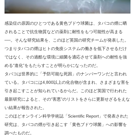
感染症の原因のひとつである黄色ブドウ球菌は、タバコの煙に晒
されることで抗生物質などの薬剤に耐性をもつ可能性が高まる
──。そんな研究結果を、このほど英国の研究チームが発表した。
つまりタバコの煙はヒトの免疫システムの働きを低下させるだけ
ではなく、その過酷な環境に細菌を適応させて薬剤への耐性を強
める“進化”をもたらすことが明らかになったのだ。
タバコは世界的に「予防可能な死因」のナンバーワンだと言われ
ている。タバコには4,800以上の化合物が含まれ、さまざまな害を
引き起こすことが知られているからだ。このほど英国で行われた
最新研究によると、その“害悪”のリストをさらに更新せざるをえな
い結果が報告された。
このほどオンライン科学学術誌「Scientific Report」で発表された
研究は、タバコの煙が引き起こす「黄色ブドウ球菌」への影響を
調べたものだ。