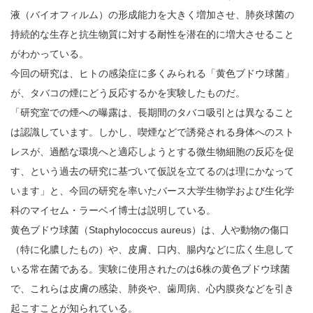
液（バイオフィルム）の形成能力を大きく増加させ、肺炎球菌の
持続的な生存と抗生物質に対する耐性を潜在的に増大させること
がわかっている。
今回の研究は、ヒトの感染症に多くみられる「黄色ブドウ球菌」
が、タバコの煙にどう反応するかを実験したものだ。
「研究室での煙への曝露は、長期間のタバコ吸引とは異なること
は認識しています。しかし、喫煙などで誘発される身体へのスト
レスが、過酷な環境へと適応しようとする微生物細胞の反応を促
す、という過去の研究に基づいて仮説を立てるのは理にかなって
います」と、今回の研究を率いたバース大学生物学および生化学
科のマイセム・ラーベイ博士は説明している。
黄色ブドウ球菌（Staphylococcus aureus）は、人や動物の傷口
（特に化膿したもの）や、皮膚、口内、腸内などに広く生息して
いる常在菌である。実験に使用されたのは6株の黄色ブドウ球菌
で、これらは皮膚の感染、肺炎や、歯周病、心内膜炎などを引き
起こすことが知られている。