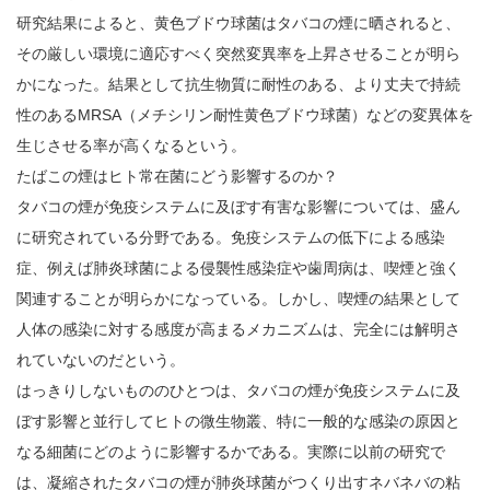
研究結果によると、黄色ブドウ球菌はタバコの煙に晒されると、
その厳しい環境に適応すべく突然変異率を上昇させることが明ら
かになった。結果として抗生物質に耐性のある、より丈夫で持続
性のあるMRSA（メチシリン耐性黄色ブドウ球菌）などの変異体を
生じさせる率が高くなるという。
たばこの煙はヒト常在菌にどう影響するのか？
タバコの煙が免疫システムに及ぼす有害な影響については、盛ん
に研究されている分野である。免疫システムの低下による感染
症、例えば肺炎球菌による侵襲性感染症や歯周病は、喫煙と強く
関連することが明らかになっている。しかし、喫煙の結果として
人体の感染に対する感度が高まるメカニズムは、完全には解明さ
れていないのだという。
はっきりしないもののひとつは、タバコの煙が免疫システムに及
ぼす影響と並行してヒトの微生物叢、特に一般的な感染の原因と
なる細菌にどのように影響するかである。実際に以前の研究で
は、凝縮されたタバコの煙が肺炎球菌がつくり出すネバネバの粘