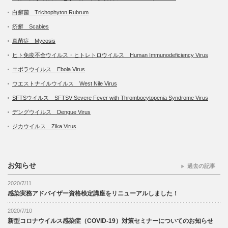
白癬菌 Trichophyton Rubrum
疥癬 Scabies
真菌症 Mycosis
ヒト免疫不全ウイルス・ヒトレトロウイルス Human Immunodeficiency Virus
エボラウイルス Ebola Virus
ウエストナイルウイルス West Nile Virus
SFTSウイルス SFTSV Severe Fever with Thrombocytopenia Syndrome Virus
デングウイルス Dengue Virus
ジカウイルス Zika Virus
お知らせ
過去の記事
2020/7/11
感染実務アドバイザー資格検定講座をリニューアルしました！
2020/7/10
新型コロナウイルス感染症（COVID-19）対策セミナーについてのお知らせ