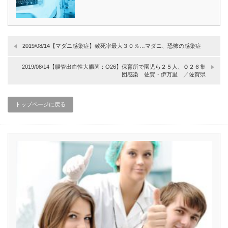
2019/08/14【マダニ感染症】致死率最大３０％…マダニ、恐怖の感染症
2019/08/14【腸管出血性大腸菌：O26】保育所で園児ら２５人、Ｏ２６集
団感染 佐賀・伊万里 ／佐賀県
トップページに戻る