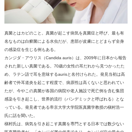
真菌とはカビのこと。真菌が起こす病気を真菌症と呼び、最も有
名なものは白癬菌による水虫だが、患部が皮膚にとどまらず全身
の感染症を生じる例もある。
カンジダ・アウリス（Candida auris）は、2009年に日本から報告
された新しい真菌である。70歳の女性の耳だれから見つかったた
め、ラテン語で耳を意味するaurisと名付けられた。発見当初は高
齢者で外耳道炎を起こす程度で、病原性は高くないと思われてい
たが、今やこの真菌が各国の病院や老人施設で死亡例を含む集団
感染を引き起こし、世界的流行（パンデミックと呼ばれる）とな
っている。発見者である帝京大学大学院医真菌学教授の槇村浩一
氏に話を聞いた。
槇村氏は、病気を引き起こす真菌を専門とする日本では数少ない
医真菌学者だ。「カンジダ属の代表であり、カンジダ症の最大の