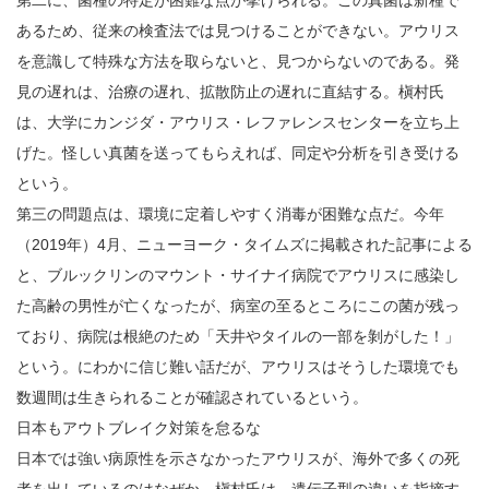
あるため、従来の検査法では見つけることができない。アウリス
を意識して特殊な方法を取らないと、見つからないのである。発
見の遅れは、治療の遅れ、拡散防止の遅れに直結する。槇村氏
は、大学にカンジダ・アウリス・レファレンスセンターを立ち上
げた。怪しい真菌を送ってもらえれば、同定や分析を引き受ける
という。
第三の問題点は、環境に定着しやすく消毒が困難な点だ。今年
（2019年）4月、ニューヨーク・タイムズに掲載された記事による
と、ブルックリンのマウント・サイナイ病院でアウリスに感染し
た高齢の男性が亡くなったが、病室の至るところにこの菌が残っ
ており、病院は根絶のため「天井やタイルの一部を剝がした！」
という。にわかに信じ難い話だが、アウリスはそうした環境でも
数週間は生きられることが確認されているという。
日本もアウトブレイク対策を怠るな
日本では強い病原性を示さなかったアウリスが、海外で多くの死
者を出しているのはなぜか。槇村氏は、遺伝子型の違いを指摘す