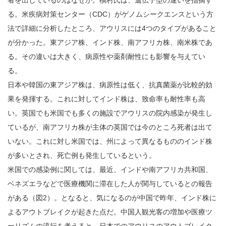
る。米疾病対策センター（CDC）がゲノムシークエンスという方
法で詳細に分析したところ、アウリスには4つのタイプがあること
が分かった。東アジア株、インド株、南アフリカ株、南米株であ
る。その違いは大きく、病原性や薬剤耐性にも影響を与えてい
る。
日本や韓国の東アジア株は、病原性は低く、抗真菌薬が比較的効
果を発揮する。これに対してインド株は、致命率も耐性率も高
い。英国でも米国でも多くの施設でアウリスの院内感染が発生し
ているが、南アフリカ株が主体の英国では今のところ死者は出て
いない。これに対し米国では、州によって異なるもののインド株
が多いとされ、死亡例も発生しているという。
米国での感染例に関しては、最近、インドや南アフリカ共和国、
ベネズエラなどで医療機関に滞在した人が関与しているとの報告
がある（図2）。となると、気になるのが中国で昨年、インド株に
よるアウトブレイクが起きた点だ。中国人観光客の増加や医療ツ
ーリズムの流行を考えると、日本でのアウリスのアウトブレイク