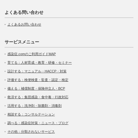
よくある問い合わせ
よくあるお問い合わせ
サービスメニュー
感染症.comのご利用ガイドMAP
育てる：人材育成・教育・研修・セミナー
設計する：マニュアル・HACCP・対策
評価する：検便検査・監査・認定・検定
備える：補償制度・保険仲立人・BCP
救済する：集団感染・食中毒・行政対応
活用する：洗浄剤・除菌剤・消毒剤
相談する：コンサルテーション
調べる：感染症対策・ニュース・ブログ
その他：分類されないサービス