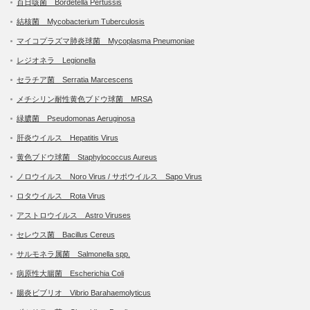
百日咳菌 Bordetella Pertussis
結核菌 Mycobacterium Tuberculosis
マイコプラズマ肺炎球菌 Mycoplasma Pneumoniae
レジオネラ Legionella
セラチア菌 Serratia Marcescens
メチシリン耐性黄色ブドウ球菌 MRSA
緑膿菌 Pseudomonas Aeruginosa
肝炎ウイルス Hepatitis Virus
黄色ブドウ球菌 Staphylococcus Aureus
ノロウイルス Noro Virus / サポウイルス Sapo Virus
ロタウイルス Rota Virus
アストロウイルス Astro Viruses
セレウス菌 Bacillus Cereus
サルモネラ属菌 Salmonella spp.
病原性大腸菌 Escherichia Coli
腸炎ビブリオ Vibrio Barahaemolyticus