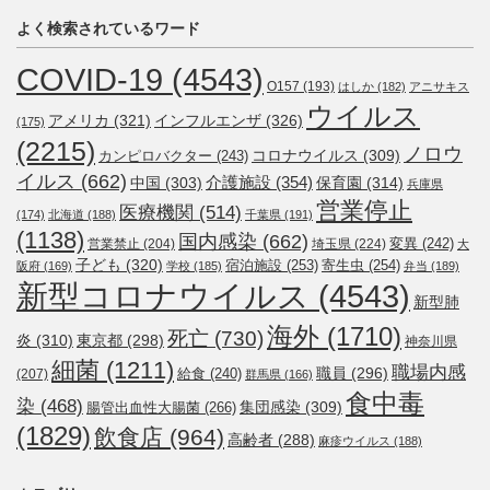
よく検索されているワード
COVID-19
(4543)
O157
(193)
はしか
(182)
アニサキス
ウイルス
アメリカ
(321)
インフルエンザ
(326)
(175)
(2215)
ノロウ
コロナウイルス
(309)
カンピロバクター
(243)
イルス
(662)
介護施設
(354)
中国
(303)
保育園
(314)
兵庫県
営業停止
医療機関
(514)
(174)
北海道
(188)
千葉県
(191)
(1138)
国内感染
(662)
変異
(242)
営業禁止
(204)
埼玉県
(224)
大
子ども
(320)
宿泊施設
(253)
寄生虫
(254)
阪府
(169)
学校
(185)
弁当
(189)
新型コロナウイルス
(4543)
新型肺
海外
(1710)
死亡
(730)
炎
(310)
東京都
(298)
神奈川県
細菌
(1211)
職場内感
職員
(296)
給食
(240)
(207)
群馬県
(166)
食中毒
染
(468)
集団感染
(309)
腸管出血性大腸菌
(266)
(1829)
飲食店
(964)
高齢者
(288)
麻疹ウイルス
(188)