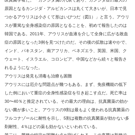
原因となるカンジダ・アルビカンスは丸くて大きいが、日本で見
つかるアウリスは小さくて形はいびつだ（図1）」と言う。アウリ
スが重篤な全身感染症の原因となることを、初めて報告したのは
韓国である。2011年、アウリスが血液を介して全身に広がる敗血
症の原因となった3例を見つけたのだ。その後の拡散は速やかで、
インド、パキスタン、南アフリカ、ベネズエラ、英国、米国、ク
ウェート、イスラエル、コロンビア、中国などから続々と報告さ
れるようになった。
アウリスは発見も消毒も治療も困難
アウリスには厄介な問題点が幾つもある。まず、免疫機能の低下
した例において重症の全身性感染症を引き起こす点だ。死亡率は
30〜40％と推定されている。その最大の理由は、抗真菌薬の効か
ない菌が多いこと。アウリスの9割は最もよく使われる抗真菌薬の
フルコナゾールに耐性を示し、5割は複数の抗真菌薬が効かない多
剤耐性、4％はどの薬も効かないといわれている。
第二に、菌種の特定が困難な点が挙げられる。この真菌は新種で