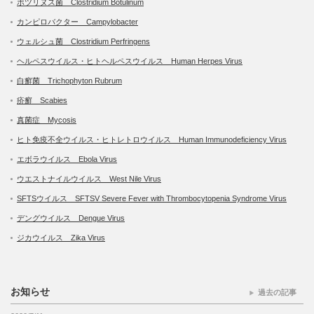
ボツリヌス菌 Clostridium Botulinum
カンピロバクター Campylobacter
ウェルシュ菌 Clostridium Perfringens
ヘルペスウイルス・ヒトヘルペスウイルス Human Herpes Virus
白癬菌 Trichophyton Rubrum
疥癬 Scabies
真菌症 Mycosis
ヒト免疫不全ウイルス・ヒトレトロウイルス Human Immunodeficiency Virus
エボラウイルス Ebola Virus
ウエストナイルウイルス West Nile Virus
SFTSウイルス SFTSV Severe Fever with Thrombocytopenia Syndrome Virus
デングウイルス Dengue Virus
ジカウイルス Zika Virus
お知らせ
過去の記事