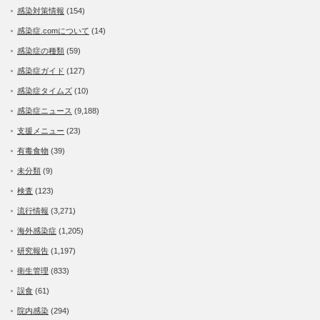
感染対策情報
(154)
感染症.comについて
(14)
感染症の種類
(59)
感染症ガイド
(127)
感染症タイムズ
(10)
感染症ニュース
(9,188)
支援メニュー
(23)
有毒食物
(39)
未分類
(9)
検査
(123)
流行情報
(3,271)
海外感染症
(1,205)
研究報告
(1,197)
衛生管理
(833)
誤食
(61)
院内感染
(294)