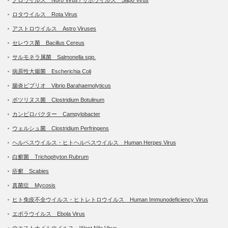
ノロウイルス Noro Virus / サポウイルス Sapo Virus
ロタウイルス Rota Virus
アストロウイルス Astro Viruses
セレウス菌 Bacillus Cereus
サルモネラ属菌 Salmonella spp.
病原性大腸菌 Escherichia Coli
腸炎ビブリオ Vibrio Barahaemolyticus
ボツリヌス菌 Clostridium Botulinum
カンピロバクター Campylobacter
ウェルシュ菌 Clostridium Perfringens
ヘルペスウイルス・ヒトヘルペスウイルス Human Herpes Virus
白癬菌 Trichophyton Rubrum
疥癬 Scabies
真菌症 Mycosis
ヒト免疫不全ウイルス・ヒトレトロウイルス Human Immunodeficiency Virus
エボラウイルス Ebola Virus