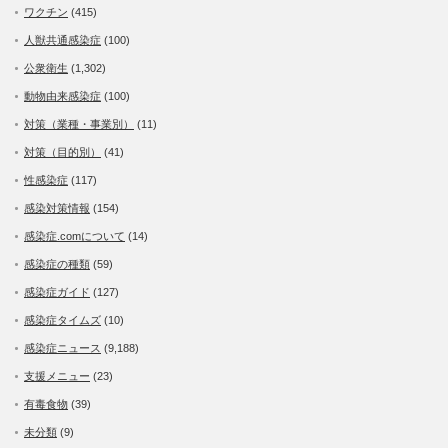
ワクチン
(415)
人獣共通感染症
(100)
公衆衛生
(1,302)
動物由来感染症
(100)
対策（業種・事業別）
(11)
対策（目的別）
(41)
性感染症
(117)
感染対策情報
(154)
感染症.comについて
(14)
感染症の種類
(59)
感染症ガイド
(127)
感染症タイムズ
(10)
感染症ニュース
(9,188)
支援メニュー
(23)
有毒食物
(39)
未分類
(9)