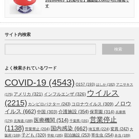
2020/04/03【お知らせ】感染症.comからの告知で
す
サイト内検索
よく検索されているワード
COVID-19
(4543)
O157
(193)
はしか
(182)
アニサキス
ウイルス
アメリカ
(321)
インフルエンザ
(326)
(175)
(2215)
ノロウ
コロナウイルス
(309)
カンピロバクター
(243)
イルス
(662)
介護施設
(354)
中国
(303)
保育園
(314)
兵庫県
営業停止
医療機関
(514)
(174)
北海道
(188)
千葉県
(191)
(1138)
国内感染
(662)
変異
(242)
営業禁止
(204)
埼玉県
(224)
大
子ども
(320)
宿泊施設
(253)
寄生虫
(254)
阪府
(169)
学校
(185)
弁当
(189)