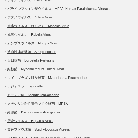
ライノウイルス Rhino Virus
パラインフルエンザウイルス HPIVs Human Parainfluenza Viruses
アデノウイルス Adeno Virus
麻疹ウイルス（はしか） Measles Virus
風疹ウイルス Rubella Virus
ムンプスウイルス Mumps Virus
溶血性連鎖球菌 Streptococcus
百日咳菌 Bordetella Pertussis
結核菌 Mycobacterium Tuberculosis
マイコプラズマ肺炎球菌 Mycoplasma Pneumoniae
レジオネラ Legionella
セラチア菌 Serratia Marcescens
メチシリン耐性黄色ブドウ球菌 MRSA
緑膿菌 Pseudomonas Aeruginosa
肝炎ウイルス Hepatitis Virus
黄色ブドウ球菌 Staphylococcus Aureus