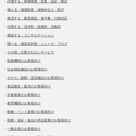
評価する：検便検査・監査・認定・検定
備える：補償制度・保険仲立人・BCP
救済する：集団感染・食中毒・行政対応
活用する：洗浄剤・除菌剤・消毒剤
相談する：コンサルテーション
調べる：感染症対策・ニュース・ブログ
その他：分類されないサービス
医療機関のお客様向け
社会福祉施設のお客様向け
ホテル・旅館・温浴施設のお客様向け
食品製造・販売のお客様向け
外食産業のお客様向け
教育機関のお客様向け
動物・ペット産業のお客様向け
医療・福祉・食品の周辺産業のお客様向け
一般企業のお客様向け