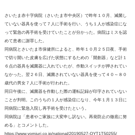
さいたま赤十字病院（さいたま市中央区）で昨年１０月、滅菌し
ていない器具を使って７人に手術を行い、うち１人が感染症にな
って緊急の再手術を受けていたことが分かった。病院はミスを認
めて患者に謝罪した。
同病院とさいたま市保健所によると、昨年１０月２５日夜、手術
で切り開いた皮膚を広げた状態にするための「開創器」など計１
６点の器具を滅菌器に入れていたが、作動スイッチが押されてい
なかった。翌２６日、滅菌されていない器具を使って４０～８０
歳代の男女７人に手術が行われた。
同日午後に、滅菌器を作動した際の運転記録が印字されていない
ことが判明。このうちの１人が感染症になり、今年１月１３日に
同病院に緊急入院し再手術を受けたという。
同病院は「患者やご家族に大変申し訳ない。再発防止の徹底に努
める」とコメントした。
https://www.yomiuri.co.jp/national/20190527-OYT1T50255/