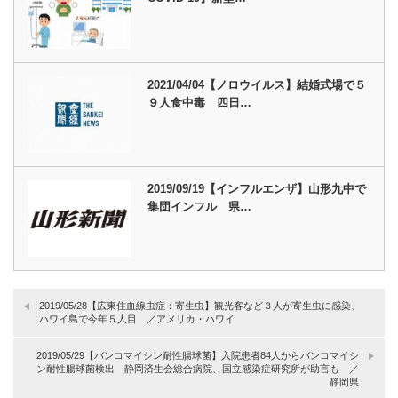
2021/04/04【ノロウイルス】結婚式場で５
９人食中毒 四日…
2019/09/19【インフルエンザ】山形九中で
集団インフル 県…
2019/05/28【広東住血線虫症：寄生虫】観光客など３人が寄生虫に感染、
ハワイ島で今年５人目 ／アメリカ・ハワイ
2019/05/29【バンコマイシン耐性腸球菌】入院患者84人からバンコマイシ
ン耐性腸球菌検出 静岡済生会総合病院、国立感染症研究所が助言も ／
静岡県