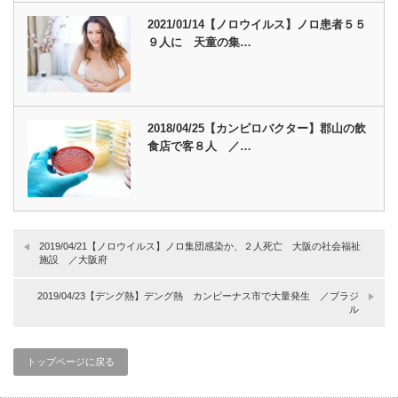
2021/01/14【ノロウイルス】ノロ患者５５
９人に 天童の集…
2018/04/25【カンピロバクター】郡山の飲
食店で客８人 ／…
2019/04/21【ノロウイルス】ノロ集団感染か、２人死亡 大阪の社会福祉
施設 ／大阪府
2019/04/23【デング熱】デング熱 カンピーナス市で大量発生 ／ブラジ
ル
トップページに戻る