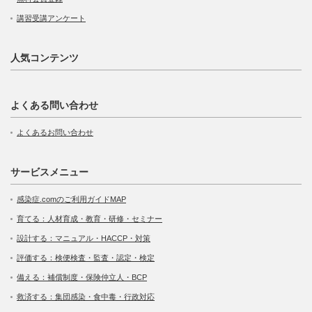
講習受講アンケート
人気コンテンツ
よくある問い合わせ
よくあるお問い合わせ
サービスメニュー
感染症.comのご利用ガイドMAP
育てる：人材育成・教育・研修・セミナー
設計する：マニュアル・HACCP・対策
評価する：検便検査・監査・認定・検定
備える：補償制度・保険仲立人・BCP
救済する：集団感染・食中毒・行政対応