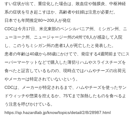
すい症状が出て、重症化した場合は、敗血症や髄膜炎、中枢神経
系の症状を引き起こすほか、高齢者や妊婦は注意が必要だ。
日本でも年間推定80〜200人が発症
CDCは今月17日、米北東部のペンシルバニア州、ミシガン州、ニ
ューヨーク州、ニュージャージー州の4州で8人が感染して入院
し、このうちミシガン州の患者1人が死亡したと発表した。
患者の年齢は40歳から88歳にかけてで、発症する4週間前までにス
ーパーマーケットなどで購入した薄切りハムやスライスチーズを
食べたと証言しているものの、現時点ではハムやチーズの出荷元
やメーカーは特定されていないという。
CDCは、メーカーが特定されるまで、ハムやチーズを使ったサン
ドウィッチや惣菜を控えるか、75℃まで加熱したものを食べるよ
う注意を呼びかけている。
https://sp.hazardlab.jp/know/topics/detail/2/8/28987.html