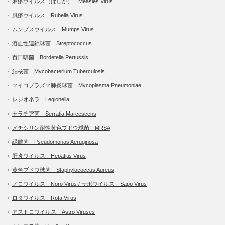
麻疹ウイルス（はしか） Measles Virus
風疹ウイルス Rubella Virus
ムンプスウイルス Mumps Virus
溶血性連鎖球菌 Streptococcus
百日咳菌 Bordetella Pertussis
結核菌 Mycobacterium Tuberculosis
マイコプラズマ肺炎球菌 Mycoplasma Pneumoniae
レジオネラ Legionella
セラチア菌 Serratia Marcescens
メチシリン耐性黄色ブドウ球菌 MRSA
緑膿菌 Pseudomonas Aeruginosa
肝炎ウイルス Hepatitis Virus
黄色ブドウ球菌 Staphylococcus Aureus
ノロウイルス Noro Virus / サポウイルス Sapo Virus
ロタウイルス Rota Virus
アストロウイルス Astro Viruses