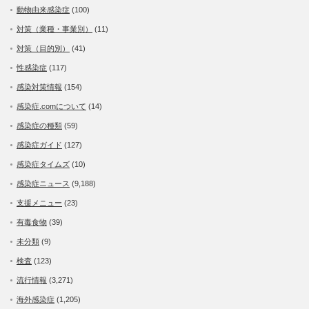
動物由来感染症
(100)
対策（業種・事業別）
(11)
対策（目的別）
(41)
性感染症
(117)
感染対策情報
(154)
感染症.comについて
(14)
感染症の種類
(59)
感染症ガイド
(127)
感染症タイムズ
(10)
感染症ニュース
(9,188)
支援メニュー
(23)
有毒食物
(39)
未分類
(9)
検査
(123)
流行情報
(3,271)
海外感染症
(1,205)