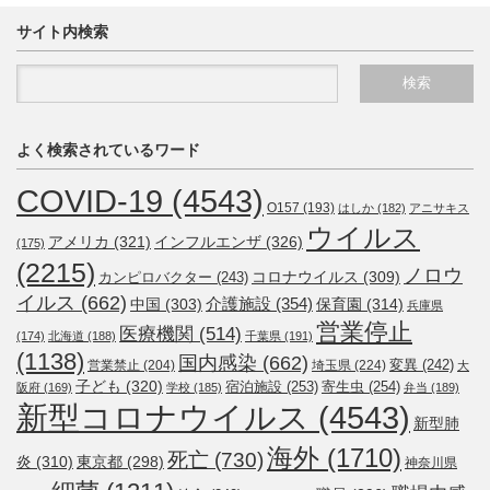
サイト内検索
よく検索されているワード
COVID-19
(4543)
O157
(193)
はしか
(182)
アニサキス
ウイルス
アメリカ
(321)
インフルエンザ
(326)
(175)
(2215)
ノロウ
コロナウイルス
(309)
カンピロバクター
(243)
イルス
(662)
介護施設
(354)
中国
(303)
保育園
(314)
兵庫県
営業停止
医療機関
(514)
(174)
北海道
(188)
千葉県
(191)
(1138)
国内感染
(662)
変異
(242)
営業禁止
(204)
埼玉県
(224)
大
子ども
(320)
宿泊施設
(253)
寄生虫
(254)
阪府
(169)
学校
(185)
弁当
(189)
新型コロナウイルス
(4543)
新型肺
海外
(1710)
死亡
(730)
炎
(310)
東京都
(298)
神奈川県