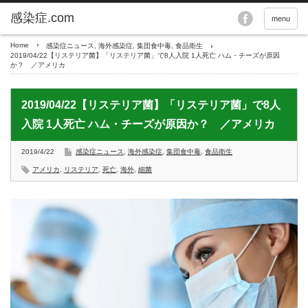
menu
Home
感染症ニュース
,
海外感染症
,
集団食中毒
,
食品衛生
2019/04/22【リステリア菌】「リステリア菌」で8人入院 1人死亡 ハム・チーズが原因
か？ ／アメリカ
2019/04/22【リステリア菌】「リステリア菌」で8人
入院 1人死亡 ハム・チーズが原因か？ ／アメリカ
2019/4/22
感染症ニュース
,
海外感染症
,
集団食中毒
,
食品衛生
アメリカ
,
リステリア
,
死亡
,
海外
,
細菌