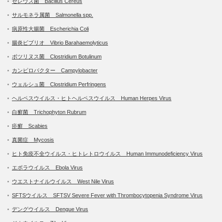
セレウス菌 Bacillus Cereus
サルモネラ属菌 Salmonella spp.
病原性大腸菌 Escherichia Coli
腸炎ビブリオ Vibrio Barahaemolyticus
ボツリヌス菌 Clostridium Botulinum
カンピロバクター Campylobacter
ウェルシュ菌 Clostridium Perfringens
ヘルペスウイルス・ヒトヘルペスウイルス Human Herpes Virus
白癬菌 Trichophyton Rubrum
疥癬 Scabies
真菌症 Mycosis
ヒト免疫不全ウイルス・ヒトレトロウイルス Human Immunodeficiency Virus
エボラウイルス Ebola Virus
ウエストナイルウイルス West Nile Virus
SFTSウイルス SFTSV Severe Fever with Thrombocytopenia Syndrome Virus
デングウイルス Dengue Virus