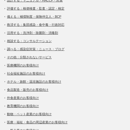
設計する：マニュアル・HACCP・対策
評価する：検便検査・監査・認定・検定
備える：補償制度・保険仲立人・BCP
救済する：集団感染・食中毒・行政対応
活用する：洗浄剤・除菌剤・消毒剤
相談する：コンサルテーション
調べる：感染症対策・ニュース・ブログ
その他：分類されないサービス
医療機関のお客様向け
社会福祉施設のお客様向け
ホテル・旅館・温浴施設のお客様向け
食品製造・販売のお客様向け
外食産業のお客様向け
教育機関のお客様向け
動物・ペット産業のお客様向け
医療・福祉・食品の周辺産業のお客様向け