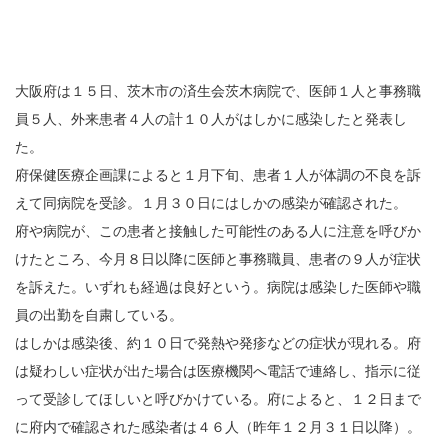
大阪府は１５日、茨木市の済生会茨木病院で、医師１人と事務職
員５人、外来患者４人の計１０人がはしかに感染したと発表し
た。
府保健医療企画課によると１月下旬、患者１人が体調の不良を訴
えて同病院を受診。１月３０日にはしかの感染が確認された。
府や病院が、この患者と接触した可能性のある人に注意を呼びか
けたところ、今月８日以降に医師と事務職員、患者の９人が症状
を訴えた。いずれも経過は良好という。病院は感染した医師や職
員の出勤を自粛している。
はしかは感染後、約１０日で発熱や発疹などの症状が現れる。府
は疑わしい症状が出た場合は医療機関へ電話で連絡し、指示に従
って受診してほしいと呼びかけている。府によると、１２日まで
に府内で確認された感染者は４６人（昨年１２月３１日以降）。