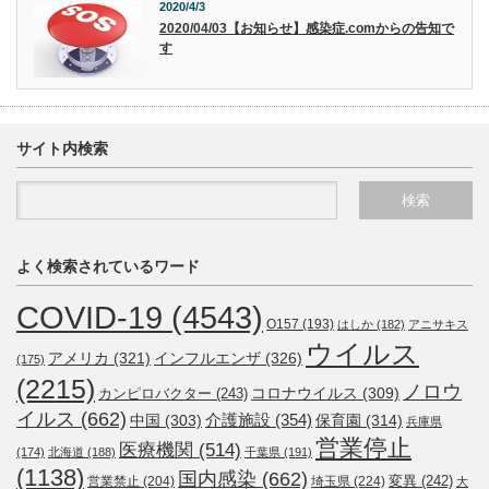
2020/4/3
2020/04/03【お知らせ】感染症.comからの告知で
す
サイト内検索
よく検索されているワード
COVID-19
(4543)
O157
(193)
はしか
(182)
アニサキス
ウイルス
アメリカ
(321)
インフルエンザ
(326)
(175)
(2215)
ノロウ
コロナウイルス
(309)
カンピロバクター
(243)
イルス
(662)
介護施設
(354)
中国
(303)
保育園
(314)
兵庫県
営業停止
医療機関
(514)
(174)
北海道
(188)
千葉県
(191)
(1138)
国内感染
(662)
変異
(242)
営業禁止
(204)
埼玉県
(224)
大