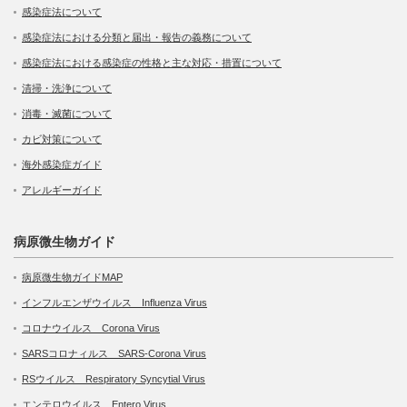
感染症法について
感染症法における分類と届出・報告の義務について
感染症法における感染症の性格と主な対応・措置について
清掃・洗浄について
消毒・滅菌について
カビ対策について
海外感染症ガイド
アレルギーガイド
病原微生物ガイド
病原微生物ガイドMAP
インフルエンザウイルス Influenza Virus
コロナウイルス Corona Virus
SARSコロナィルス SARS-Corona Virus
RSウイルス Respiratory Syncytial Virus
エンテロウイルス Entero Virus