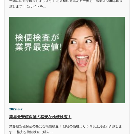
一緒に問題を解決しましょう！ お客様の勇気ある一歩を、感染症.comは応援
致します！ 当サイトを…
2022-9-2
業界最安値保証の格安な検便検査！
業界最安値保証の格安な検便検査！ 他社の価格より５％以上お値引き致しま
す！ 格安な検便検査（腸内…