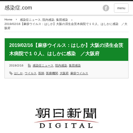
menu
Home
感染症ニュース
,
院内感染
,
集団感染
2019/02/16【麻疹ウイルス：はしか】大阪の済生会茨木病院で１０人、はしかに感染 ／大
阪府
2019/02/16【麻疹ウイルス：はしか】大阪の済生会茨
木病院で１０人、はしかに感染 ／大阪府
2019/2/16
感染症ニュース
,
院内感染
,
集団感染
はしか
,
ウイルス
,
医師
,
医療機関
,
大阪府
,
麻疹ウイルス