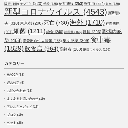
子ども
(320)
宿泊施設
(253)
寄生虫
(254)
阪府
(169)
学校
(185)
弁当
(189)
新型コロナウイルス
(4543)
新型肺
海外
(1710)
死亡
(730)
炎
(310)
東京都
(298)
神奈川県
細菌
(1211)
職場内感
職員
(296)
給食
(240)
(207)
群馬県
(166)
食中毒
染
(468)
集団感染
(309)
腸管出血性大腸菌
(266)
(1829)
飲食店
(964)
高齢者
(288)
麻疹ウイルス
(188)
カテゴリー
HACCP
(33)
Web検定
(5)
お問い合わせ
(13)
よくあるお問い合わせ
(19)
アレルギーガイド
(16)
ブログ
(19)
ペット
(28)