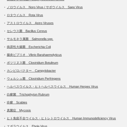
ノロウイルス Noro Virus / サポウイルス Sapo Virus
ロタウイルス Rota Virus
アストロウイルス Astro Viruses
セレウス菌 Bacillus Cereus
サルモネラ属菌 Salmonella spp.
病原性大腸菌 Escherichia Coli
腸炎ビブリオ Vibrio Barahaemolyticus
ボツリヌス菌 Clostridium Botulinum
カンピロバクター Campylobacter
ウェルシュ菌 Clostridium Perfringens
ヘルペスウイルス・ヒトヘルペスウイルス Human Herpes Virus
白癬菌 Trichophyton Rubrum
疥癬 Scabies
真菌症 Mycosis
ヒト免疫不全ウイルス・ヒトレトロウイルス Human Immunodeficiency Virus
エボラウイルス Ebola Virus