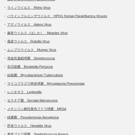
ライノウイルス Rhino Virus
パラインフルエンザウイルス HPIVs Human Parainfluenza Viruses
アデノウイルス Adeno Virus
麻疹ウイルス（はしか） Measles Virus
風疹ウイルス Rubella Virus
ムンプスウイルス Mumps Virus
溶血性連鎖球菌 Streptococcus
百日咳菌 Bordetella Pertussis
結核菌 Mycobacterium Tuberculosis
マイコプラズマ肺炎球菌 Mycoplasma Pneumoniae
レジオネラ Legionella
セラチア菌 Serratia Marcescens
メチシリン耐性黄色ブドウ球菌 MRSA
緑膿菌 Pseudomonas Aeruginosa
肝炎ウイルス Hepatitis Virus
黄色ブドウ球菌 Staphylococcus Aureus