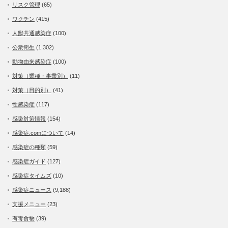
リスク管理
(65)
ワクチン
(415)
人獣共通感染症
(100)
公衆衛生
(1,302)
動物由来感染症
(100)
対策（業種・事業別）
(11)
対策（目的別）
(41)
性感染症
(117)
感染対策情報
(154)
感染症.comについて
(14)
感染症の種類
(59)
感染症ガイド
(127)
感染症タイムズ
(10)
感染症ニュース
(9,188)
支援メニュー
(23)
有毒食物
(39)