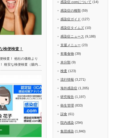
感染症.comについて
(14)
感染症の種類
(59)
感染症ガイド
(127)
感染症タイムズ
(10)
感染症ニュース
(9,188)
支援メニュー
(23)
な検便検査！
有毒食物
(39)
便検査！ 他社の価格より
未分類
(9)
！ 格安な検便検査（腸内…
検査
(123)
流行情報
(3,271)
海外感染症
(1,205)
研究報告
(1,197)
衛生管理
(833)
誤食
(61)
院内感染
(294)
集団感染
(1,840)