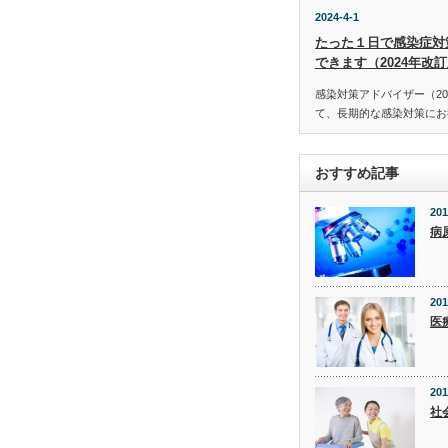
2024-4-1
たった１日で感染症対
できます（2024年改
感染対策アドバイザー（20
て、長期的な感染対策にお役
おすすめ記事
201
病
201
医
201
社