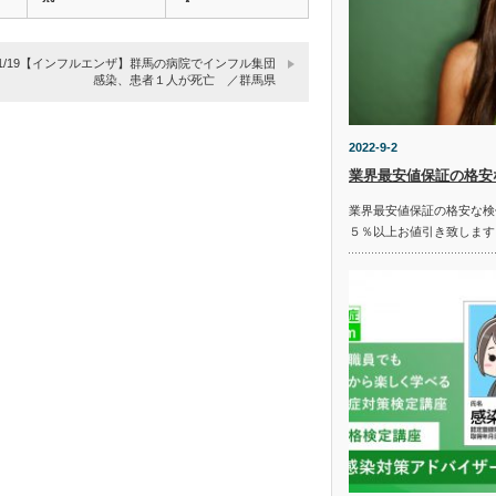
型…
大…
9/01/19【インフルエンザ】群馬の病院でインフル集団
感染、患者１人が死亡 ／群馬県
2022-9-2
業界最安値保証の格安
業界最安値保証の格安な検
５％以上お値引き致します