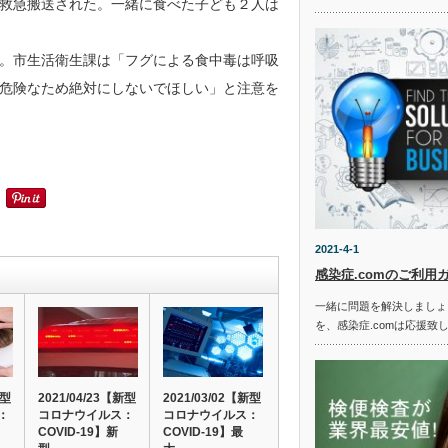
救急搬送された。一緒に食べた子ども２人は
。市生活衛生課は「フグによる食中毒は呼吸
危険なため絶対にしないでほしい」と注意を
2021-4-1
感染症.comのご利用
一緒に問題を解決しましょ
を、感染症.comは応援致
新型
2021/04/23【新型
2021/03/02【新型
：
コロナウイルス：
コロナウイルス：
COVID-19】新
COVID-19】最