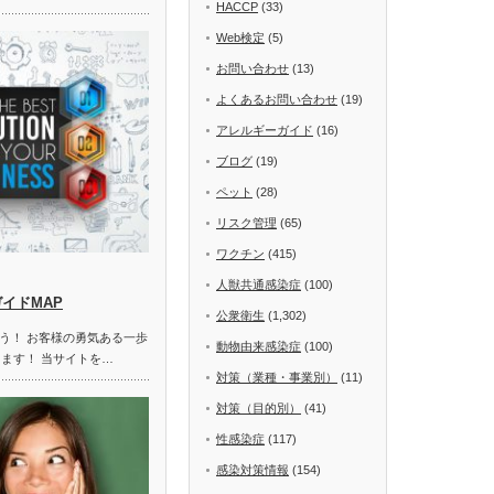
HACCP
(33)
Web検定
(5)
お問い合わせ
(13)
よくあるお問い合わせ
(19)
アレルギーガイド
(16)
ブログ
(19)
ペット
(28)
リスク管理
(65)
ワクチン
(415)
人獣共通感染症
(100)
ガイドMAP
公衆衛生
(1,302)
う！ お客様の勇気ある一歩
動物由来感染症
(100)
します！ 当サイトを…
対策（業種・事業別）
(11)
対策（目的別）
(41)
性感染症
(117)
感染対策情報
(154)