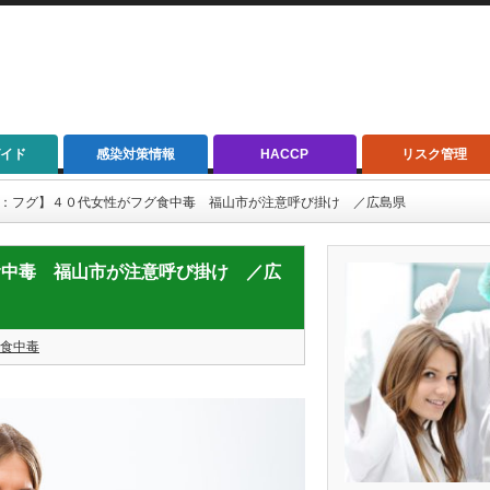
イド
感染対策情報
HACCP
リスク管理
9【誤食：フグ】４０代女性がフグ食中毒 福山市が注意呼び掛け ／広島県
フグ食中毒 福山市が注意呼び掛け ／広
食中毒