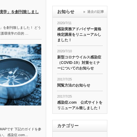
お知らせ
境学」を創刊致しまし
過去の記事
2020/7/11
」を創刊致しました！ どう
感染実務アドバイザー資格
看護環境学の目的 …
検定講座をリニューアルし
ました！
2020/7/10
新型コロナウイルス感染症
（COVID-19）対策セミナ
ーについてのお知らせ
2017/7/25
閲覧方法のお知らせ
2017/7/25
感染症.com 公式サイトを
リニューアル致しました！
カテゴリー
MAPです 下記のガイドを参
。 感染症.com…