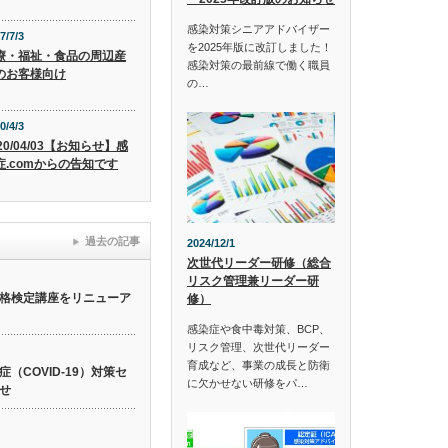
感染対策シニアアドバイザー
7/7/3
を2025年版に改訂しました！
療・福祉・食品の周辺産
感染対策の最前線で働く職員
のお客様向け
の…
0/4/3
20/04/03【お知らせ】感
症.comからの告知です
過去の記事
2024/12/1
次世代リーダー研修（総合
リスク管理兼リーダー研
格検定講座をリニューア
修）
感染症や食中毒対策、BCP、
リスク管理、次世代リーダー
育成など、事業の成長と防衛
（COVID-19）対策セ
に欠かせない研修をパ…
せ