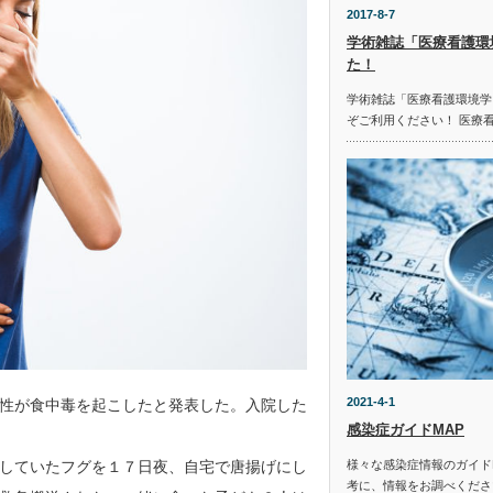
2017-8-7
学術雑誌「医療看護環
た！
学術雑誌「医療看護環境学
ぞご利用ください！ 医療
2021-4-1
性が食中毒を起こしたと発表した。入院した
感染症ガイドMAP
していたフグを１７日夜、自宅で唐揚げにし
様々な感染症情報のガイド
考に、情報をお調べください