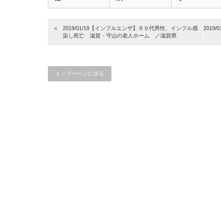
内…
の…
ど…
2019/01/19【インフルエンザ】９０代男性、インフル感
201
染し死亡 滋賀・守山の老人ホーム ／滋賀県
トップページに戻る