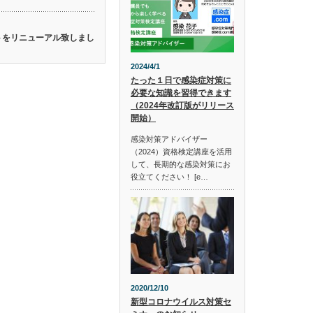
イトをリニューアル致しまし
2024/4/1
たった１日で感染症対策に
必要な知識を習得できます
（2024年改訂版がリリース
開始）
感染対策アドバイザー
（2024）資格検定講座を活用
して、長期的な感染対策にお
役立てください！ [e…
2020/12/10
新型コロナウイルス対策セ