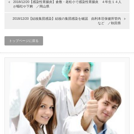
2018/12/20【感染性胃腸炎】倉敷・老松小で感染性胃腸炎 ４年生１４人
が嘔吐や下痢 ／岡山県
2018/12/20【結核集団感染】結核の集団感染を確認 由利本荘保健所管内
など ／秋田県
トップページに戻る