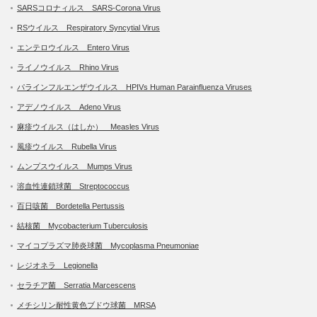
SARSコロナィルス SARS-Corona Virus
RSウイルス Respiratory Syncytial Virus
エンテロウイルス Entero Virus
ライノウイルス Rhino Virus
パラインフルエンザウイルス HPIVs Human Parainfluenza Viruses
アデノウイルス Adeno Virus
麻疹ウイルス（はしか） Measles Virus
風疹ウイルス Rubella Virus
ムンプスウイルス Mumps Virus
溶血性連鎖球菌 Streptococcus
百日咳菌 Bordetella Pertussis
結核菌 Mycobacterium Tuberculosis
マイコプラズマ肺炎球菌 Mycoplasma Pneumoniae
レジオネラ Legionella
セラチア菌 Serratia Marcescens
メチシリン耐性黄色ブドウ球菌 MRSA