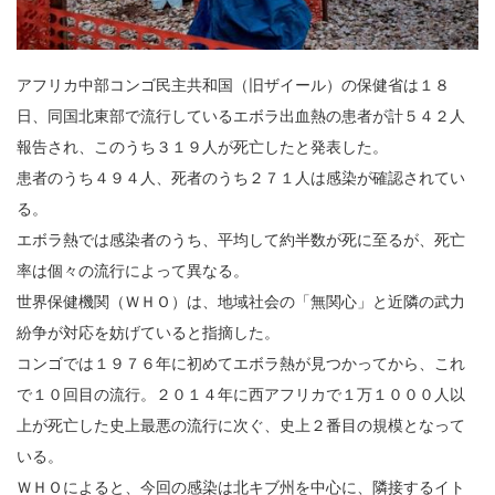
アフリカ中部コンゴ民主共和国（旧ザイール）の保健省は１８
日、同国北東部で流行しているエボラ出血熱の患者が計５４２人
報告され、このうち３１９人が死亡したと発表した。
患者のうち４９４人、死者のうち２７１人は感染が確認されてい
る。
エボラ熱では感染者のうち、平均して約半数が死に至るが、死亡
率は個々の流行によって異なる。
世界保健機関（ＷＨＯ）は、地域社会の「無関心」と近隣の武力
紛争が対応を妨げていると指摘した。
コンゴでは１９７６年に初めてエボラ熱が見つかってから、これ
で１０回目の流行。２０１４年に西アフリカで１万１０００人以
上が死亡した史上最悪の流行に次ぐ、史上２番目の規模となって
いる。
ＷＨＯによると、今回の感染は北キブ州を中心に、隣接するイト