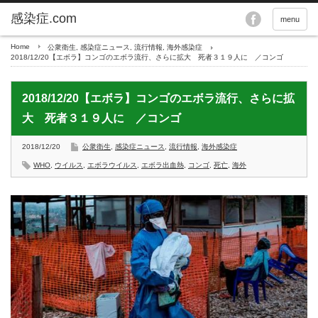
menu
Home
公衆衛生
,
感染症ニュース
,
流行情報
,
海外感染症
2018/12/20【エボラ】コンゴのエボラ流行、さらに拡大 死者３１９人に ／コンゴ
2018/12/20【エボラ】コンゴのエボラ流行、さらに拡
大 死者３１９人に ／コンゴ
2018/12/20
公衆衛生
,
感染症ニュース
,
流行情報
,
海外感染症
WHO
,
ウイルス
,
エボラウイルス
,
エボラ出血熱
,
コンゴ
,
死亡
,
海外