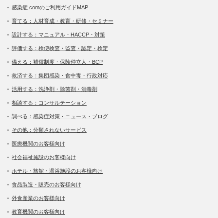
感染症.comのご利用ガイドMAP
育てる：人材育成・教育・研修・セミナー
設計する：マニュアル・HACCP・対策
評価する：検便検査・監査・認定・検定
備える：補償制度・保険仲立人・BCP
救済する：集団感染・食中毒・行政対応
活用する：洗浄剤・除菌剤・消毒剤
相談する：コンサルテーション
調べる：感染症対策・ニュース・ブログ
その他：分類されないサービス
医療機関のお客様向け
社会福祉施設のお客様向け
ホテル・旅館・温浴施設のお客様向け
食品製造・販売のお客様向け
外食産業のお客様向け
教育機関のお客様向け