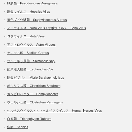
緑膿菌 Pseudomonas Aeruginosa
肝炎ウイルス Hepatitis Virus
黄色ブドウ球菌 Staphylococcus Aureus
ノロウイルス Noro Virus / サポウイルス Sapo Virus
ロタウイルス Rota Virus
アストロウイルス Astro Viruses
セレウス菌 Bacillus Cereus
サルモネラ属菌 Salmonella spp.
病原性大腸菌 Escherichia Coli
腸炎ビブリオ Vibrio Barahaemolyticus
ボツリヌス菌 Clostridium Botulinum
カンピロバクター Campylobacter
ウェルシュ菌 Clostridium Perfringens
ヘルペスウイルス・ヒトヘルペスウイルス Human Herpes Virus
白癬菌 Trichophyton Rubrum
疥癬 Scabies