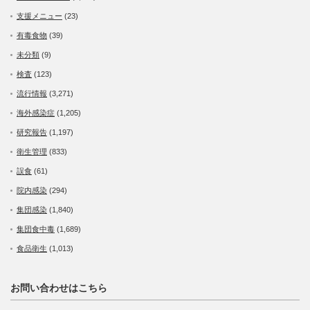
支援メニュー
(23)
有毒食物
(39)
未分類
(9)
検査
(123)
流行情報
(3,271)
海外感染症
(1,205)
研究報告
(1,197)
衛生管理
(833)
誤食
(61)
院内感染
(294)
集団感染
(1,840)
集団食中毒
(1,689)
食品衛生
(1,013)
お問い合わせはこちら