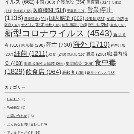
イルス
(662)
介護施設
(354)
中国
(303)
保育園
(314)
兵庫県
営業停止
医療機関
(514)
(174)
北海道
(188)
千葉県
(191)
(1138)
国内感染
(662)
変異
(242)
営業禁止
(204)
埼玉県
(224)
大
子ども
(320)
宿泊施設
(253)
寄生虫
(254)
阪府
(169)
学校
(185)
弁当
(189)
新型コロナウイルス
(4543)
新型肺
海外
(1710)
死亡
(730)
炎
(310)
東京都
(298)
神奈川県
細菌
(1211)
職場内感
職員
(296)
給食
(240)
(207)
群馬県
(166)
食中毒
染
(468)
集団感染
(309)
腸管出血性大腸菌
(266)
(1829)
飲食店
(964)
高齢者
(288)
麻疹ウイルス
(188)
カテゴリー
HACCP
(33)
Web検定
(5)
お問い合わせ
(13)
よくあるお問い合わせ
(19)
アレルギーガイド
(16)