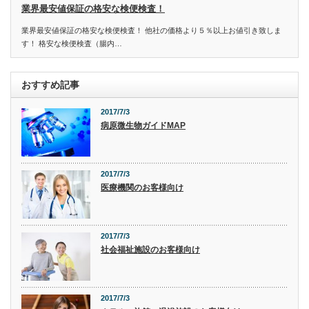
業界最安値保証の格安な検便検査！
業界最安値保証の格安な検便検査！ 他社の価格より５％以上お値引き致しま
す！ 格安な検便検査（腸内…
おすすめ記事
2017/7/3
病原微生物ガイドMAP
2017/7/3
医療機関のお客様向け
2017/7/3
社会福祉施設のお客様向け
2017/7/3