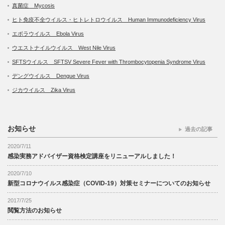
真菌症 Mycosis
ヒト免疫不全ウイルス・ヒトレトロウイルス Human Immunodeficiency Virus
エボラウイルス Ebola Virus
ウエストナイルウイルス West Nile Virus
SFTSウイルス SFTSV Severe Fever with Thrombocytopenia Syndrome Virus
デングウイルス Dengue Virus
ジカウイルス Zika Virus
お知らせ
過去の記事
2020/7/11
感染実務アドバイザー資格検定講座をリニューアルしました！
2020/7/10
新型コロナウイルス感染症（COVID-19）対策セミナーについてのお知らせ
2017/7/25
閲覧方法のお知らせ