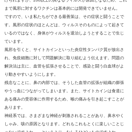
まで風邪に対するワクチンは基本的には開発できていません。
ですので、いま私たちができる最善策は、その症状と闘うことで
す。風邪の症状のほとんどは、ウィルスそのものによって起きて
いるのではなく、身体がウィルスを退治しようとすることで生じ
ています。
風邪を引くと、サイトカインといった炎症性タンパク質が放出さ
れ、免疫細胞に対して問題解決に取り組むよう伝えます。問題の
解決法は主に、血管を拡張させることで、感染と闘う白血球がよ
り動きやすいようにします。
残念なことに、鼻の内部では、そうした血管の拡張が組織の膨張
やうっ血につながってしまいます。また、サイトカインは食道に
ある痛みの受容体に作用するため、喉の痛みを引き起こすことが
あります。
神経系では、さまざまな神経が刺激されることがあり、鼻水やく
しゃみ、咳の原因となります。どれもこれもとくに楽しいことじ
ゃないですよね……というより、むしろひどいものですよね。