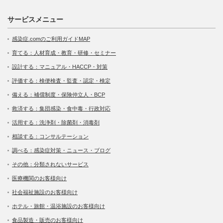
サービスメニュー
感染症.comのご利用ガイドMAP
育てる：人材育成・教育・研修・セミナー
設計する：マニュアル・HACCP・対策
評価する：検便検査・監査・認定・検定
備える：補償制度・保険仲立人・BCP
救済する：集団感染・食中毒・行政対応
活用する：洗浄剤・除菌剤・消毒剤
相談する：コンサルテーション
調べる：感染症対策・ニュース・ブログ
その他：分類されないサービス
医療機関のお客様向け
社会福祉施設のお客様向け
ホテル・旅館・温浴施設のお客様向け
食品製造・販売のお客様向け