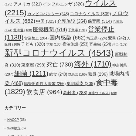
ウイルス
アメリカ
(321)
インフルエンザ
(326)
(175)
(2215)
ノロウ
コロナウイルス
(309)
カンピロバクター
(243)
イルス
(662)
介護施設
(354)
中国
(303)
保育園
(314)
兵庫県
営業停止
医療機関
(514)
(174)
北海道
(188)
千葉県
(191)
(1138)
国内感染
(662)
変異
(242)
営業禁止
(204)
埼玉県
(224)
大
子ども
(320)
宿泊施設
(253)
寄生虫
(254)
阪府
(169)
学校
(185)
弁当
(189)
新型コロナウイルス
(4543)
新型肺
海外
(1710)
死亡
(730)
炎
(310)
東京都
(298)
神奈川県
細菌
(1211)
職場内感
職員
(296)
給食
(240)
(207)
群馬県
(166)
食中毒
染
(468)
集団感染
(309)
腸管出血性大腸菌
(266)
(1829)
飲食店
(964)
高齢者
(288)
麻疹ウイルス
(188)
カテゴリー
HACCP
(33)
Web検定
(5)