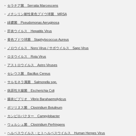
セラチア菌 Serratia Marcescens
メチシリン耐性黄色ブドウ球菌 MRSA
緑膿菌 Pseudomonas Aeruginosa
肝炎ウイルス Hepatitis Virus
黄色ブドウ球菌 Staphylococcus Aureus
ノロウイルス Noro Virus / サポウイルス Sapo Virus
ロタウイルス Rota Virus
アストロウイルス Astro Viruses
セレウス菌 Bacillus Cereus
サルモネラ属菌 Salmonella spp.
病原性大腸菌 Escherichia Coli
腸炎ビブリオ Vibrio Barahaemolyticus
ボツリヌス菌 Clostridium Botulinum
カンピロバクター Campylobacter
ウェルシュ菌 Clostridium Perfringens
ヘルペスウイルス・ヒトヘルペスウイルス Human Herpes Virus