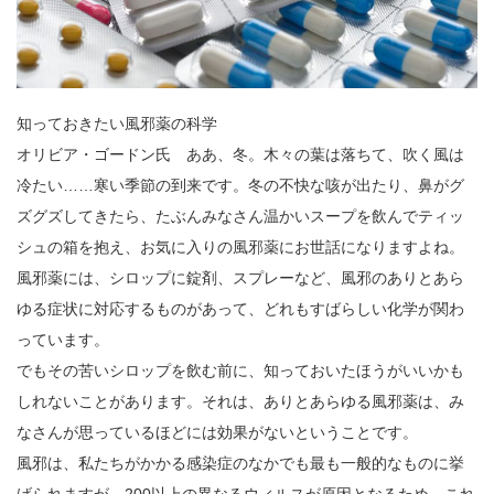
知っておきたい風邪薬の科学
オリビア・ゴードン氏 ああ、冬。木々の葉は落ちて、吹く風は
冷たい……寒い季節の到来です。冬の不快な咳が出たり、鼻がグ
ズグズしてきたら、たぶんみなさん温かいスープを飲んでティッ
シュの箱を抱え、お気に入りの風邪薬にお世話になりますよね。
風邪薬には、シロップに錠剤、スプレーなど、風邪のありとあら
ゆる症状に対応するものがあって、どれもすばらしい化学が関わ
っています。
でもその苦いシロップを飲む前に、知っておいたほうがいいかも
しれないことがあります。それは、ありとあらゆる風邪薬は、み
なさんが思っているほどには効果がないということです。
風邪は、私たちがかかる感染症のなかでも最も一般的なものに挙
げられますが、200以上の異なるウィルスが原因となるため、これ