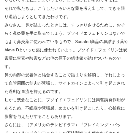
それで私たちは、こうしたいろいろな薬を考え出して、できる限
り退治しようとしてきたわけです。
みなさん、鼻が詰まったときには、すっきりさせるために、おそ
らく鼻炎薬を手に取るでしょう。プソイドエフェドリンはなかで
もよく鼻炎薬に使われているもので、Sudafed商品の鼻詰まり薬や
Aleve Dといった薬に使われています。プソイドエフェドリンは炭
素環に窒素や酸素などの他の原子の錯体鎖が結びついたもので
す。
鼻の内部の受容体と結合することで詰まりを解消し、それによっ
て血管周囲の筋肉が緊張し、サイトカインによって引き起こされ
た過剰な血流を抑えるのです。
しかし残念なことに、プソイドエフェドリンには興奮誘発作用が
あるため、不眠症や緊張感、めまいを引き起こしたり、心拍数に
影響を与えたりすることもあります。
さらには、（アメリカのテレビドラマ）『ブレイキング・バッ
ド』のようにメタンフェタミンの不法製造にも使われてきたた