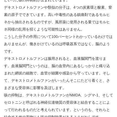
デキストロメトルファンや類似の分子は、4つの炭素環と酸素、窒
素の原子でできています。高い中毒性のある鎮痛剤であるモルヒ
ネから抽出されるものですが、風邪薬に使用される量ではモルヒ
ネ同様の乱用を招くような可能性はありません。
こうした分子の作用について100パーセントわかっているわけでは
ありませんが、働きかけているのは呼吸器系ではなく、脳のよう
です。
デキストロメトルファンは服用されると、血液脳関門を渡りま
す。血液脳関門というのは、脳の血管内にあるしっかりと織り込
まれた網状の細胞で、血管が細菌や感染から守っています。そし
て、デキストロメトルファンがいったんそこにたどり着くと、さ
まざまな受容体に影響を及ぼします。
咳の抑制は、デキストロメトルファンがNMDA、シグマ-1、そして
セロトニンと呼ばれる神経伝達物質の受容体と結合することによ
って行われるものだと考えられています。というのも、それらと
結合する他の薬物にも咳の抑制効果があるようだからです。