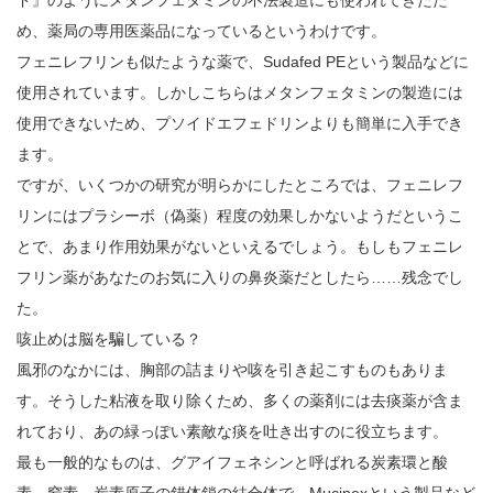
め、薬局の専用医薬品になっているというわけです。
フェニレフリンも似たような薬で、Sudafed PEという製品などに
使用されています。しかしこちらはメタンフェタミンの製造には
使用できないため、プソイドエフェドリンよりも簡単に入手でき
ます。
ですが、いくつかの研究が明らかにしたところでは、フェニレフ
リンにはプラシーボ（偽薬）程度の効果しかないようだというこ
とで、あまり作用効果がないといえるでしょう。もしもフェニレ
フリン薬があなたのお気に入りの鼻炎薬だとしたら……残念でし
た。
咳止めは脳を騙している？
風邪のなかには、胸部の詰まりや咳を引き起こすものもありま
す。そうした粘液を取り除くため、多くの薬剤には去痰薬が含ま
れており、あの緑っぽい素敵な痰を吐き出すのに役立ちます。
最も一般的なものは、グアイフェネシンと呼ばれる炭素環と酸
素、窒素、炭素原子の錯体鎖の結合体で、Mucinexという製品など