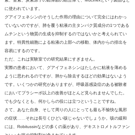
に使われています。
グアイフェネシンのそうした作用の理由について完全にはわかっ
ていないのですが、肺を覆う粘液の主タンパク質成分の1つである
ムチンという物質の生成を抑制するのではないかと考えられてい
ます。特異性細胞による粘液の上部への移動、体内からの排出を
容易にするのです。
ただ、これは実験室での研究結果にすぎません。
実際の患者において、グアイフェネシンはたしかに粘液を薄める
ように思われるのですが、肺から除去するほどの効果はないよう
です。いくつかの研究がありますが、呼吸器感染症のある被験者
においてプラシーボ以上の改善がほとんど見られませんでした。
でも少なくとも、何かしらの役には立つということですね。
さて、あなた自身、そして周りの人にとっても最も不愉快な風邪
の症状……それは長引くひどい咳じゃないでしょうか。咳の緩和
には、Robitussinなどの多くの薬があり、デキストロメトルファン
といった咳の抑制剤が含まれています。