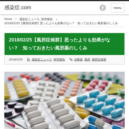
menu
Home
感染症ニュース
,
研究報告
2018/02/25【風邪症候群】思ったよりも効果がない？ 知っておきたい風邪薬のしくみ
2018/02/25【風邪症候群】思ったよりも効果がな
い？ 知っておきたい風邪薬のしくみ
2018/2/25
感染症ニュース
,
研究報告
治療薬
,
風邪
,
風邪症候群