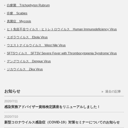
白癬菌 Trichophyton Rubrum
疥癬 Scabies
真菌症 Mycosis
ヒト免疫不全ウイルス・ヒトレトロウイルス Human Immunodeficiency Virus
エボラウイルス Ebola Virus
ウエストナイルウイルス West Nile Virus
SFTSウイルス SFTSV Severe Fever with Thrombocytopenia Syndrome Virus
デングウイルス Dengue Virus
ジカウイルス Zika Virus
お知らせ
過去の記事
2020/7/11
感染実務アドバイザー資格検定講座をリニューアルしました！
2020/7/10
新型コロナウイルス感染症（COVID-19）対策セミナーについてのお知らせ