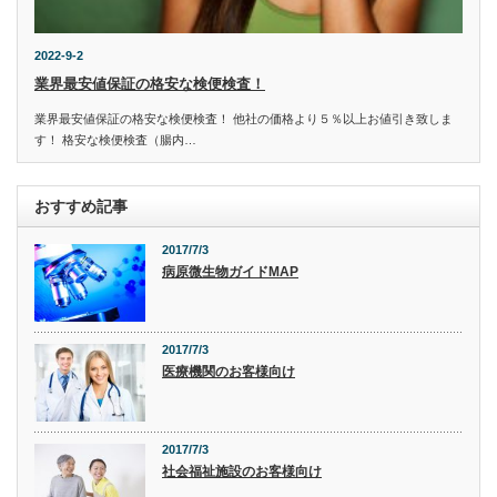
2022-9-2
業界最安値保証の格安な検便検査！
業界最安値保証の格安な検便検査！ 他社の価格より５％以上お値引き致しま
す！ 格安な検便検査（腸内…
おすすめ記事
2017/7/3
病原微生物ガイドMAP
2017/7/3
医療機関のお客様向け
2017/7/3
社会福祉施設のお客様向け