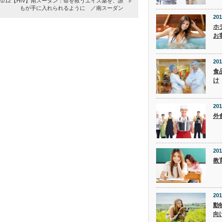
8/01/12【HIV】南スーダン：命を救うエイズ薬を、誰
もが手に入れられるように ／南スーダン
201
ホ
お
201
食
け
201
外
201
教
201
動
向