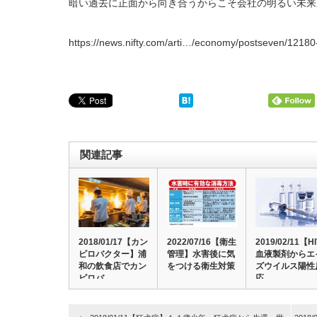
暗い過去に正面から向き合うからこそ会社の明るい未来
https://news.nifty.com/arti…/economy/postseven/1218
関連記事
2018/01/17【カン
2022/07/16【衛生
2019/02/11【H
ピロバクター】浦
管理】水害後に気
血液製剤からエ
和の飲食店でカン
をつける衛生対策
ズウイルス陽性
ピロバ…
応…