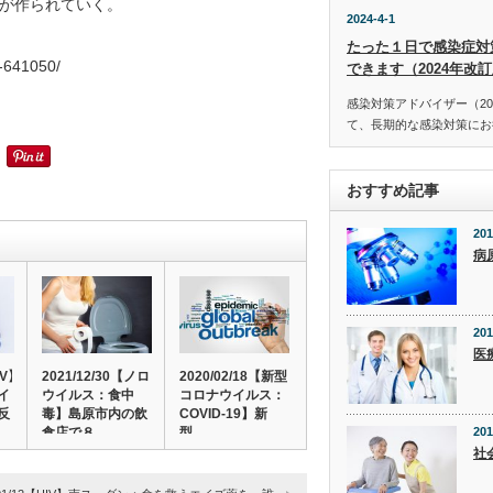
が作られていく。
2024-4-1
たった１日で感染症対
0-641050/
できます（2024年改
感染対策アドバイザー（20
て、長期的な感染対策にお役
おすすめ記事
201
病
201
医
IV】
2021/12/30【ノロ
2020/02/18【新型
イ
ウイルス：食中
コロナウイルス：
反
毒】島原市内の飲
COVID-19】新
食店で８…
型…
201
社