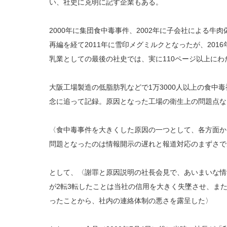
い、社史に克明に記す企業もある。
2000年に集団食中毒事件、2002年に子会社による牛
再編を経て2011年に雪印メグミルクとなったが、201
乳業としての最後の社史では、実に110ページ以上にわ
大阪工場製造の低脂肪乳などで1万3000人以上の食中
念に追って記録。原因となった工場の衛生上の問題点な
〈食中毒事件を大きくした原因の一つとして、各方面か
問題となったのは情報開示の遅れと報道対応のまずさで
として、〈謝罪と原因説明の社長会見で、あいまいな情
が2転3転したことは当社の信用を大きく失墜させ、ま
ったことから、社内の連絡体制の悪さを露呈した〉