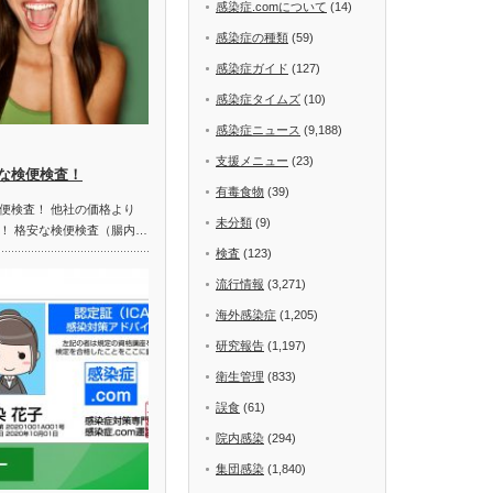
感染症.comについて
(14)
感染症の種類
(59)
感染症ガイド
(127)
感染症タイムズ
(10)
感染症ニュース
(9,188)
支援メニュー
(23)
な検便検査！
有毒食物
(39)
便検査！ 他社の価格より
未分類
(9)
！ 格安な検便検査（腸内…
検査
(123)
流行情報
(3,271)
海外感染症
(1,205)
研究報告
(1,197)
衛生管理
(833)
誤食
(61)
院内感染
(294)
集団感染
(1,840)