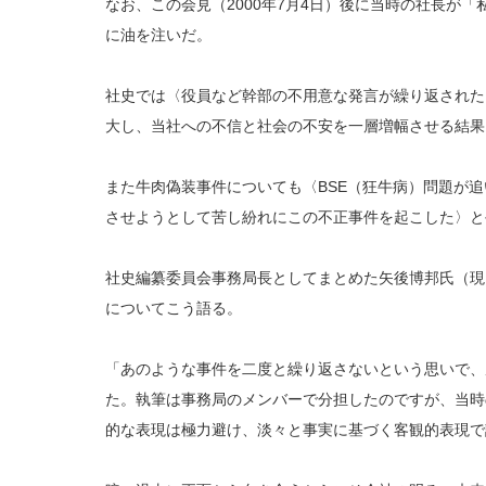
なお、この会見（2000年7月4日）後に当時の社長が
に油を注いだ。
社史では〈役員など幹部の不用意な発言が繰り返された
大し、当社への不信と社会の不安を一層増幅させる結果
また牛肉偽装事件についても〈BSE（狂牛病）問題が
させようとして苦し紛れにこの不正事件を起こした〉と
社史編纂委員会事務局長としてまとめた矢後博邦氏（現
についてこう語る。
「あのような事件を二度と繰り返さないという思いで、
た。執筆は事務局のメンバーで分担したのですが、当時
的な表現は極力避け、淡々と事実に基づく客観的表現で