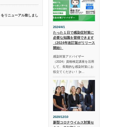
イトをリニューアル致しまし
2024/4/1
たった１日で感染症対策に
必要な知識を習得できます
（2024年改訂版がリリース
開始）
感染対策アドバイザー
（2024）資格検定講座を活用
して、長期的な感染対策にお
役立てください！ [e…
2020/12/10
新型コロナウイルス対策セ