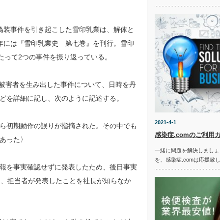
肉偽装事件を引き起こした雪印乳業は、解体と
6年には『雪印乳業史 第七巻』を刊行。雪印
たって2つの事件を振り返っている。
毒被害者を生み出した事件について、日時を丹
どを詳細に記し、次のように記述する。
2021-4-1
ら初期動作の誤りが指摘された。その中でも
感染症.comのご利用
あった〉
一緒に問題を解決しましょ
を、感染症.comは応援致
報を事実確認せずに発表したため、後日事実
た、担当者が発表したことを社長が知らなか