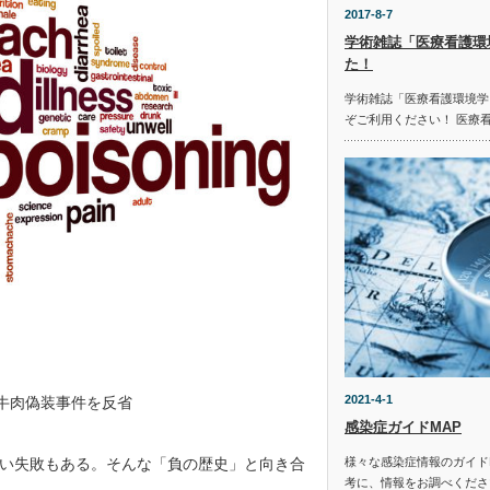
2017-8-7
学術雑誌「医療看護環
た！
学術雑誌「医療看護環境学
ぞご利用ください！ 医療
2021-4-1
牛肉偽装事件を反省
感染症ガイドMAP
い失敗もある。そんな「負の歴史」と向き合
様々な感染症情報のガイド
考に、情報をお調べください