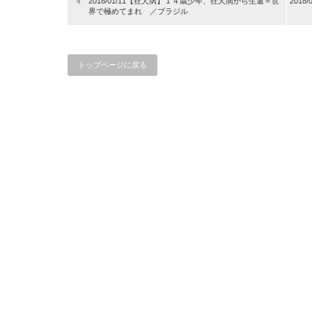
2018/01/11【狂犬病】１４歳少年、狂犬病から生還＝世
201
界で極めてまれ ／ブラジル
トップページに戻る