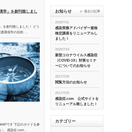
お知らせ
境学」を創刊致しまし
過去の記事
2020/7/11
」を創刊致しました！ どう
感染実務アドバイザー資格
看護環境学の目的 …
検定講座をリニューアルし
ました！
2020/7/10
新型コロナウイルス感染症
（COVID-19）対策セミナ
ーについてのお知らせ
2017/7/25
閲覧方法のお知らせ
2017/7/25
感染症.com 公式サイトを
リニューアル致しました！
カテゴリー
MAPです 下記のガイドを参
。 感染症.com…