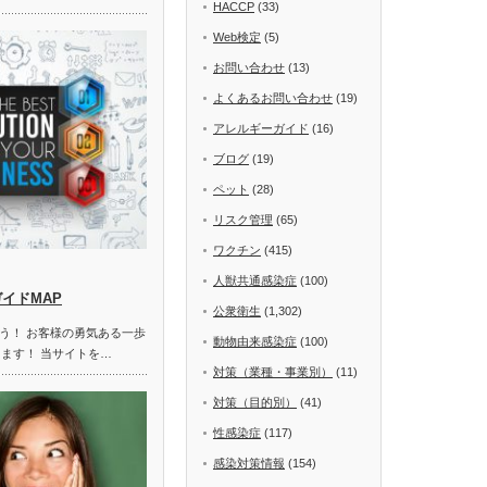
HACCP
(33)
Web検定
(5)
お問い合わせ
(13)
よくあるお問い合わせ
(19)
アレルギーガイド
(16)
ブログ
(19)
ペット
(28)
リスク管理
(65)
ワクチン
(415)
人獣共通感染症
(100)
ガイドMAP
公衆衛生
(1,302)
う！ お客様の勇気ある一歩
動物由来感染症
(100)
します！ 当サイトを…
対策（業種・事業別）
(11)
対策（目的別）
(41)
性感染症
(117)
感染対策情報
(154)