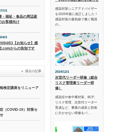
感染対策シニアアドバイザー
7/7/3
を2025年版に改訂しました！
療・福祉・食品の周辺産
感染対策の最前線で働く職員
のお客様向け
の…
0/4/3
20/04/03【お知らせ】感
症.comからの告知です
過去の記事
2024/12/1
次世代リーダー研修（総合
リスク管理兼リーダー研
格検定講座をリニューア
修）
感染症や食中毒対策、BCP、
リスク管理、次世代リーダー
育成など、事業の成長と防衛
（COVID-19）対策セ
に欠かせない研修をパ…
せ