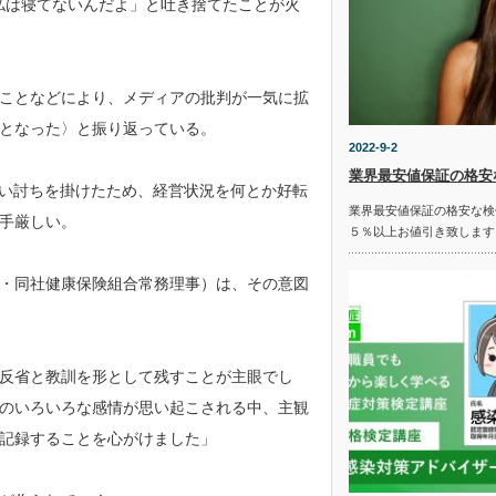
「私は寝てないんだよ」と吐き捨てたことが火
ことなどにより、メディアの批判が一気に拡
となった〉と振り返っている。
2022-9-2
業界最安値保証の格安
追い討ちを掛けたため、経営状況を何とか好転
業界最安値保証の格安な検
手厳しい。
５％以上お値引き致します
・同社健康保険組合常務理事）は、その意図
反省と教訓を形として残すことが主眼でし
のいろいろな感情が思い起こされる中、主観
記録することを心がけました」