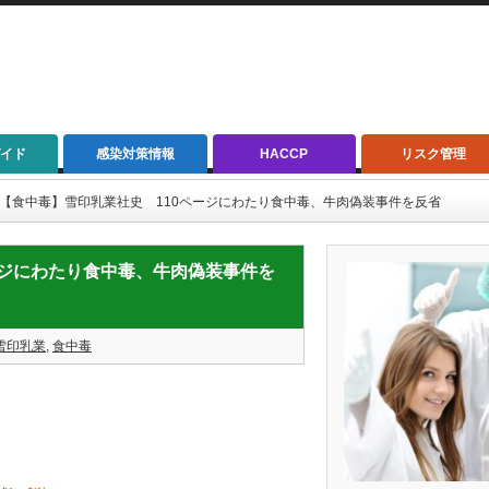
イド
感染対策情報
HACCP
リスク管理
1/12【食中毒】雪印乳業社史 110ページにわたり食中毒、牛肉偽装事件を反省
0ページにわたり食中毒、牛肉偽装事件を
雪印乳業
,
食中毒