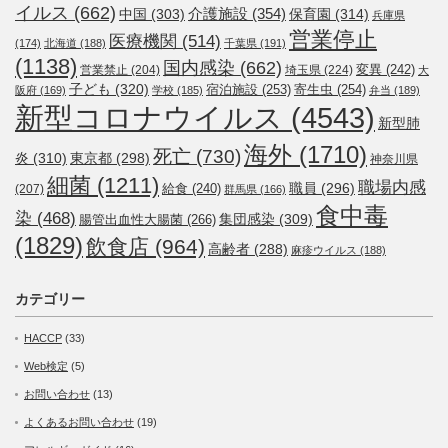
イルス
(662)
介護施設
(354)
中国
(303)
保育園
(314)
兵庫県
営業停止
医療機関
(514)
(174)
北海道
(188)
千葉県
(191)
(1138)
国内感染
(662)
変異
(242)
営業禁止
(204)
埼玉県
(224)
大
子ども
(320)
宿泊施設
(253)
寄生虫
(254)
阪府
(169)
学校
(185)
弁当
(189)
新型コロナウイルス
(4543)
新型肺
海外
(1710)
死亡
(730)
炎
(310)
東京都
(298)
神奈川県
細菌
(1211)
職場内感
職員
(296)
給食
(240)
(207)
群馬県
(166)
食中毒
染
(468)
集団感染
(309)
腸管出血性大腸菌
(266)
(1829)
飲食店
(964)
高齢者
(288)
麻疹ウイルス
(188)
カテゴリー
HACCP
(33)
Web検定
(5)
お問い合わせ
(13)
よくあるお問い合わせ
(19)