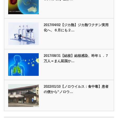
2017/04/02【ジカ熱】ジカ熱ワクチン実用
化へ、６月にも２…
2017/08/31【結核】結核感染、昨年１．７
万人＝まん延国か…
2022/01/10【ノロウイルス：食中毒】患者
の便から“ノロウ…