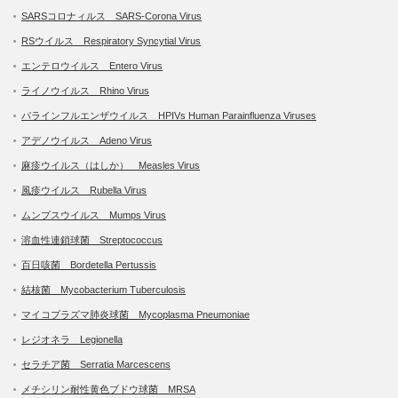
SARSコロナィルス SARS-Corona Virus
RSウイルス Respiratory Syncytial Virus
エンテロウイルス Entero Virus
ライノウイルス Rhino Virus
パラインフルエンザウイルス HPIVs Human Parainfluenza Viruses
アデノウイルス Adeno Virus
麻疹ウイルス（はしか） Measles Virus
風疹ウイルス Rubella Virus
ムンプスウイルス Mumps Virus
溶血性連鎖球菌 Streptococcus
百日咳菌 Bordetella Pertussis
結核菌 Mycobacterium Tuberculosis
マイコプラズマ肺炎球菌 Mycoplasma Pneumoniae
レジオネラ Legionella
セラチア菌 Serratia Marcescens
メチシリン耐性黄色ブドウ球菌 MRSA