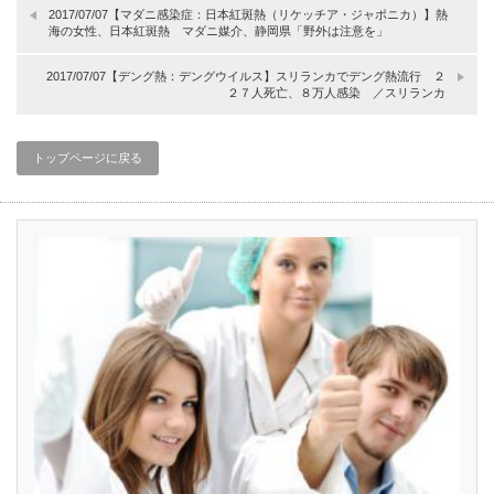
2017/07/07【マダニ感染症：日本紅斑熱（リケッチア・ジャポニカ）】熱
海の女性、日本紅斑熱 マダニ媒介、静岡県「野外は注意を」
2017/07/07【デング熱：デングウイルス】スリランカでデング熱流行 ２
２７人死亡、８万人感染 ／スリランカ
トップページに戻る