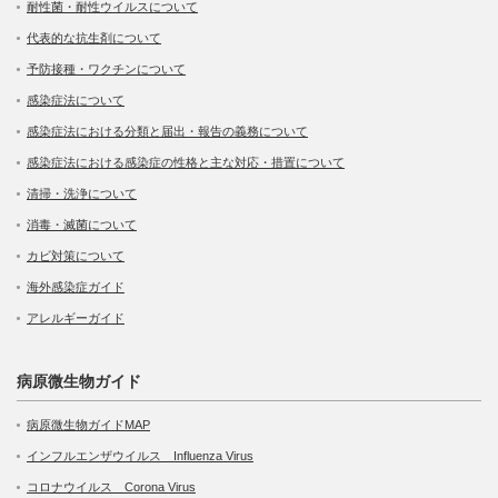
耐性菌・耐性ウイルスについて
代表的な抗生剤について
予防接種・ワクチンについて
感染症法について
感染症法における分類と届出・報告の義務について
感染症法における感染症の性格と主な対応・措置について
清掃・洗浄について
消毒・滅菌について
カビ対策について
海外感染症ガイド
アレルギーガイド
病原微生物ガイド
病原微生物ガイドMAP
インフルエンザウイルス Influenza Virus
コロナウイルス Corona Virus