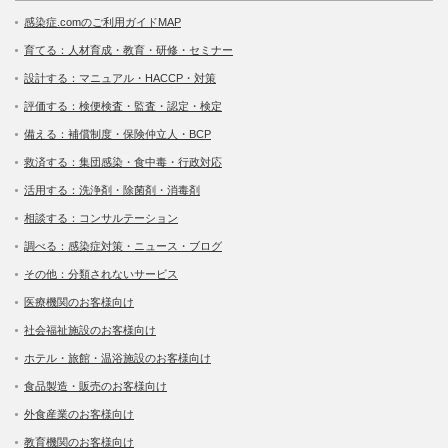
感染症.comのご利用ガイドMAP
育てる：人材育成・教育・研修・セミナー
設計する：マニュアル・HACCP・対策
評価する：検便検査・監査・認定・検定
備える：補償制度・保険仲立人・BCP
救済する：集団感染・食中毒・行政対応
活用する：洗浄剤・除菌剤・消毒剤
相談する：コンサルテーション
調べる：感染症対策・ニュース・ブログ
その他：分類されないサービス
医療機関のお客様向け
社会福祉施設のお客様向け
ホテル・旅館・温浴施設のお客様向け
食品製造・販売のお客様向け
外食産業のお客様向け
教育機関のお客様向け