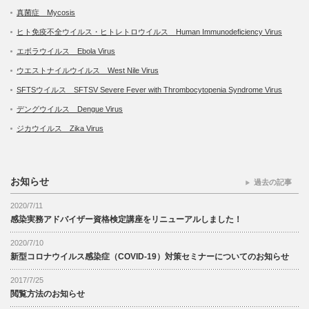
真菌症 Mycosis
ヒト免疫不全ウイルス・ヒトレトロウイルス Human Immunodeficiency Virus
エボラウイルス Ebola Virus
ウエストナイルウイルス West Nile Virus
SFTSウイルス SFTSV Severe Fever with Thrombocytopenia Syndrome Virus
デングウイルス Dengue Virus
ジカウイルス Zika Virus
お知らせ
過去の記事
2020/7/11
感染実務アドバイザー資格検定講座をリニューアルしました！
2020/7/10
新型コロナウイルス感染症（COVID-19）対策セミナーについてのお知らせ
2017/7/25
閲覧方法のお知らせ