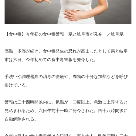
【食中毒】今年初の食中毒警報 県と岐阜市が発令 ／岐阜県
高温、多湿が続き、食中毒発生の恐れが高まったとして県と岐阜
市は六日、今年初めての食中毒警報を発令した。
手洗いや調理器具の消毒の徹底や、肉類の十分な加熱などを呼び
掛けている。
警報は二十四時間以内に、気温が一〇度以上、急激に上昇すると
見込まれるため、六日午前十一時に発令された。四十八時間後に
自動解除される。
今年の県内の食中毒患者は六日現在、百九十人。昨年同期を三十