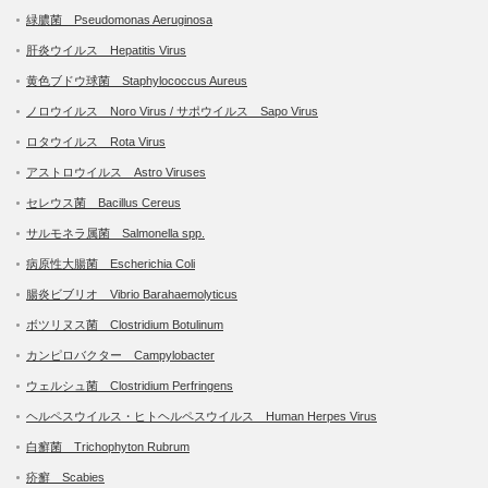
緑膿菌 Pseudomonas Aeruginosa
肝炎ウイルス Hepatitis Virus
黄色ブドウ球菌 Staphylococcus Aureus
ノロウイルス Noro Virus / サポウイルス Sapo Virus
ロタウイルス Rota Virus
アストロウイルス Astro Viruses
セレウス菌 Bacillus Cereus
サルモネラ属菌 Salmonella spp.
病原性大腸菌 Escherichia Coli
腸炎ビブリオ Vibrio Barahaemolyticus
ボツリヌス菌 Clostridium Botulinum
カンピロバクター Campylobacter
ウェルシュ菌 Clostridium Perfringens
ヘルペスウイルス・ヒトヘルペスウイルス Human Herpes Virus
白癬菌 Trichophyton Rubrum
疥癬 Scabies