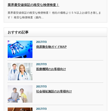
業界最安値保証の格安な検便検査！
業界最安値保証の格安な検便検査！ 他社の価格より５％以上お値引き致しま
す！ 格安な検便検査（腸内…
おすすめ記事
2017/7/3
病原微生物ガイドMAP
2017/7/3
医療機関のお客様向け
2017/7/3
社会福祉施設のお客様向け
2017/7/3