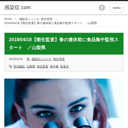
menu
Home
感染症ニュース
,
衛生管理
2018/04/18【衛生監査】春の連休前に食品集中監視スタート ／山梨県
2018/04/18【衛生監査】春の連休前に食品集中監視ス
タート ／山梨県
2018/4/18
感染症ニュース
,
衛生管理
宿泊施設
,
山梨県
,
衛生監査
,
食中毒
,
飲食店