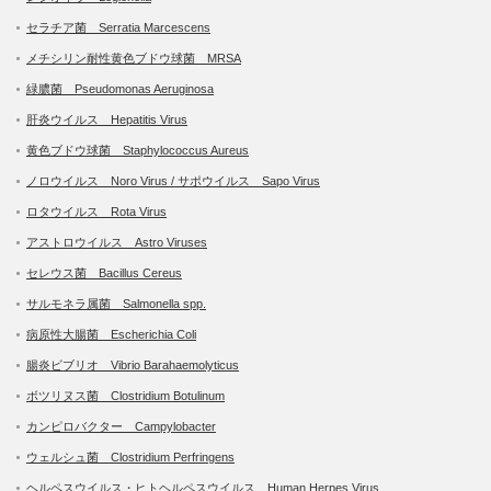
セラチア菌 Serratia Marcescens
メチシリン耐性黄色ブドウ球菌 MRSA
緑膿菌 Pseudomonas Aeruginosa
肝炎ウイルス Hepatitis Virus
黄色ブドウ球菌 Staphylococcus Aureus
ノロウイルス Noro Virus / サポウイルス Sapo Virus
ロタウイルス Rota Virus
アストロウイルス Astro Viruses
セレウス菌 Bacillus Cereus
サルモネラ属菌 Salmonella spp.
病原性大腸菌 Escherichia Coli
腸炎ビブリオ Vibrio Barahaemolyticus
ボツリヌス菌 Clostridium Botulinum
カンピロバクター Campylobacter
ウェルシュ菌 Clostridium Perfringens
ヘルペスウイルス・ヒトヘルペスウイルス Human Herpes Virus