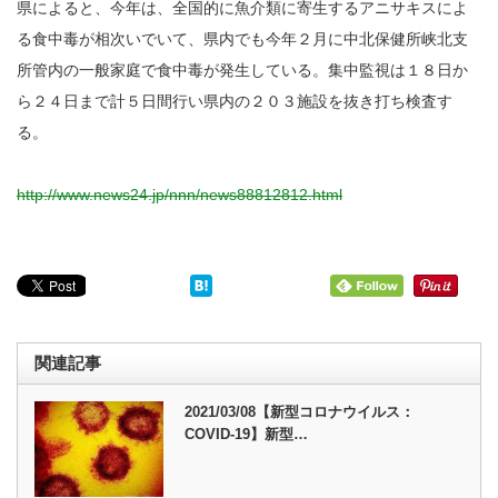
県によると、今年は、全国的に魚介類に寄生するアニサキスによ
る食中毒が相次いでいて、県内でも今年２月に中北保健所峡北支
所管内の一般家庭で食中毒が発生している。集中監視は１８日か
ら２４日まで計５日間行い県内の２０３施設を抜き打ち検査す
る。
http://www.news24.jp/nnn/news88812812.html
関連記事
2021/03/08【新型コロナウイルス：
COVID-19】新型…