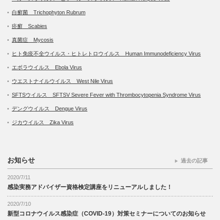
白癬菌 Trichophyton Rubrum
疥癬 Scabies
真菌症 Mycosis
ヒト免疫不全ウイルス・ヒトレトロウイルス Human Immunodeficiency Virus
エボラウイルス Ebola Virus
ウエストナイルウイルス West Nile Virus
SFTSウイルス SFTSV Severe Fever with Thrombocytopenia Syndrome Virus
デングウイルス Dengue Virus
ジカウイルス Zika Virus
お知らせ
過去の記事
2020/7/11
感染実務アドバイザー資格検定講座をリニューアルしました！
2020/7/10
新型コロナウイルス感染症（COVID-19）対策セミナーについてのお知らせ