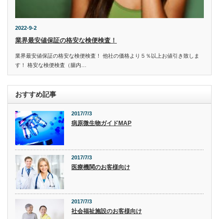
2022-9-2
業界最安値保証の格安な検便検査！
業界最安値保証の格安な検便検査！ 他社の価格より５％以上お値引き致しま
す！ 格安な検便検査（腸内…
おすすめ記事
2017/7/3
病原微生物ガイドMAP
2017/7/3
医療機関のお客様向け
2017/7/3
社会福祉施設のお客様向け