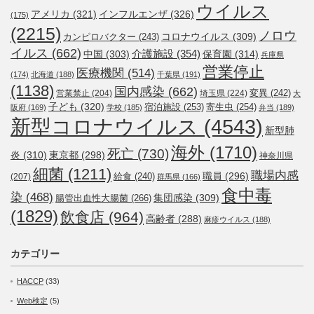
ウイルス
アメリカ
(321)
インフルエンザ
(326)
(175)
(2215)
ノロウ
コロナウイルス
(309)
カンピロバクター
(243)
イルス
(662)
介護施設
(354)
中国
(303)
保育園
(314)
兵庫県
営業停止
医療機関
(514)
(174)
北海道
(188)
千葉県
(191)
(1138)
国内感染
(662)
変異
(242)
営業禁止
(204)
埼玉県
(224)
大
子ども
(320)
宿泊施設
(253)
寄生虫
(254)
阪府
(169)
学校
(185)
弁当
(189)
新型コロナウイルス
(4543)
新型肺
海外
(1710)
死亡
(730)
炎
(310)
東京都
(298)
神奈川県
細菌
(1211)
職場内感
職員
(296)
給食
(240)
(207)
群馬県
(166)
食中毒
染
(468)
集団感染
(309)
腸管出血性大腸菌
(266)
(1829)
飲食店
(964)
高齢者
(288)
麻疹ウイルス
(188)
カテゴリー
HACCP
(33)
Web検定
(5)