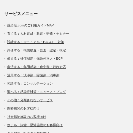
サービスメニュー
感染症.comのご利用ガイドMAP
育てる：人材育成・教育・研修・セミナー
設計する：マニュアル・HACCP・対策
評価する：検便検査・監査・認定・検定
備える：補償制度・保険仲立人・BCP
救済する：集団感染・食中毒・行政対応
活用する：洗浄剤・除菌剤・消毒剤
相談する：コンサルテーション
調べる：感染症対策・ニュース・ブログ
その他：分類されないサービス
医療機関のお客様向け
社会福祉施設のお客様向け
ホテル・旅館・温浴施設のお客様向け