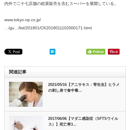
内外で二十七店舗の総菜販売を含むスーパーを展開している。
www.tokyo-np.co.jp/
…/gu…/list/201801/CK2018011102000171.html
関連記事
2021/05/16【アニサキス：寄生虫】ヒラメ
の刺し身で食中毒…
2017/06/06【マダニ感染症（SFTSウイル
ス）】死亡率3…