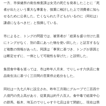
一方、市保健所の衛生検査課は女児の死亡を発表したことに「死
者が出たという重大な事案を、慎重に検討した上で消費者に知ら
せるために公表した。亡くなられた子どもがいるのに（同社は）
謙虚になるべきだ」と指摘している。
市によると、トングの問題では、被害者が「総菜を盛り付けた皿
にトングがなく、別の皿にあった物を使い回した」と証言するな
ど複数の情報があった。同課は「事実に基づき、トングが原因と
は断定せずに、一例として可能性を挙げた」と説明した。
集団食中毒を巡っては、市は昨年八月末、でりしゃす六供店に食
品衛生法に基づく三日間の営業停止処分をした。
同社は一九七八年に設立され、昨年三月期にグループで二百四十
八億円の売上高があり、従業員は約千八百人。食中毒で総菜中心
の群馬、栃木、埼玉のでりしゃす十七店は全て閉鎖し、現在は県