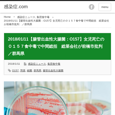
menu
Home
感染症ニュース
,
集団食中毒
2018/01/11【腸管出血性大腸菌：O157】女児死亡のＯ１５７食中毒で中間総括 総菜会社
が前橋市批判 ／群馬県
2018/01/11【腸管出血性大腸菌：O157】女児死亡の
Ｏ１５７食中毒で中間総括 総菜会社が前橋市批判
／群馬県
2018/1/11
感染症ニュース
,
集団食中毒
O157
,
惣菜
,
細菌
,
群馬県
,
腸管出血性大腸菌