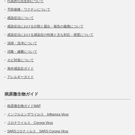
代表的な抗生剤について
予防接種・ワクチンについて
感染症法について
感染症法における分類と届出・報告の義務について
感染症法における感染症の性格と主な対応・措置について
清掃・洗浄について
消毒・滅菌について
カビ対策について
海外感染症ガイド
アレルギーガイド
病原微生物ガイド
病原微生物ガイドMAP
インフルエンザウイルス Influenza Virus
コロナウイルス Corona Virus
SARSコロナィルス SARS-Corona Virus