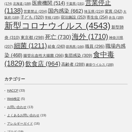
営業停止
医療機関
(514)
(174)
北海道
(188)
千葉県
(191)
(1138)
国内感染
(662)
変異
(242)
営業禁止
(204)
埼玉県
(224)
大
子ども
(320)
宿泊施設
(253)
寄生虫
(254)
阪府
(169)
学校
(185)
弁当
(189)
新型コロナウイルス
(4543)
新型肺
海外
(1710)
死亡
(730)
炎
(310)
東京都
(298)
神奈川県
細菌
(1211)
職場内感
職員
(296)
給食
(240)
(207)
群馬県
(166)
食中毒
染
(468)
集団感染
(309)
腸管出血性大腸菌
(266)
(1829)
飲食店
(964)
高齢者
(288)
麻疹ウイルス
(188)
カテゴリー
HACCP
(33)
Web検定
(5)
お問い合わせ
(13)
よくあるお問い合わせ
(19)
アレルギーガイド
(16)
ブログ
(19)