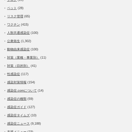
ペット
(28)
リスク管理
(65)
ワクチン
(415)
人獣共通感染症
(100)
公衆衛生
(1,302)
動物由来感染症
(100)
対策（業種・事業別）
(11)
対策（目的別）
(41)
性感染症
(117)
感染対策情報
(154)
感染症.comについて
(14)
感染症の種類
(59)
感染症ガイド
(127)
感染症タイムズ
(10)
感染症ニュース
(9,188)
支援メニュー
(23)