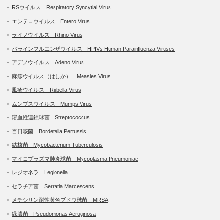
RSウイルス Respiratory Syncytial Virus
エンテロウイルス Entero Virus
ライノウイルス Rhino Virus
パラインフルエンザウイルス HPIVs Human Parainfluenza Viruses
アデノウイルス Adeno Virus
麻疹ウイルス（はしか） Measles Virus
風疹ウイルス Rubella Virus
ムンプスウイルス Mumps Virus
溶血性連鎖球菌 Streptococcus
百日咳菌 Bordetella Pertussis
結核菌 Mycobacterium Tuberculosis
マイコプラズマ肺炎球菌 Mycoplasma Pneumoniae
レジオネラ Legionella
セラチア菌 Serratia Marcescens
メチシリン耐性黄色ブドウ球菌 MRSA
緑膿菌 Pseudomonas Aeruginosa