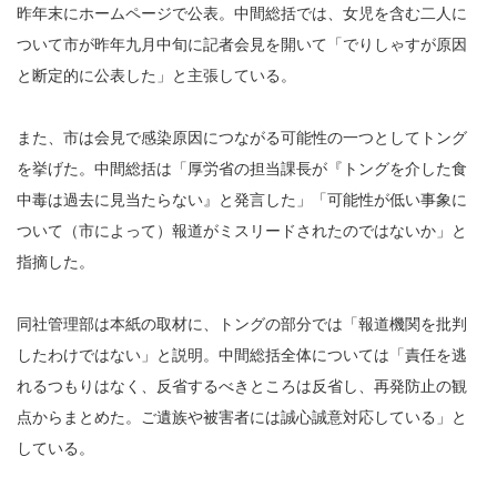
昨年末にホームページで公表。中間総括では、女児を含む二人に
ついて市が昨年九月中旬に記者会見を開いて「でりしゃすが原因
と断定的に公表した」と主張している。
また、市は会見で感染原因につながる可能性の一つとしてトング
を挙げた。中間総括は「厚労省の担当課長が『トングを介した食
中毒は過去に見当たらない』と発言した」「可能性が低い事象に
ついて（市によって）報道がミスリードされたのではないか」と
指摘した。
同社管理部は本紙の取材に、トングの部分では「報道機関を批判
したわけではない」と説明。中間総括全体については「責任を逃
れるつもりはなく、反省するべきところは反省し、再発防止の観
点からまとめた。ご遺族や被害者には誠心誠意対応している」と
している。