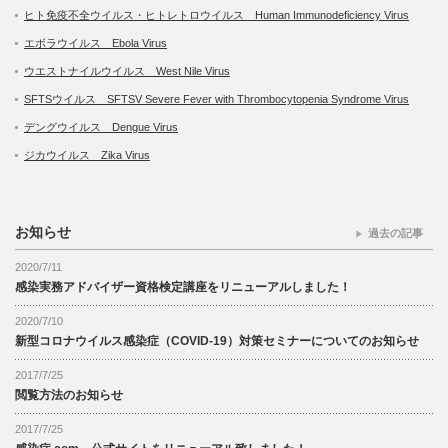
ヒト免疫不全ウイルス・ヒトレトロウイルス Human Immunodeficiency Virus
エボラウイルス Ebola Virus
ウエストナイルウイルス West Nile Virus
SFTSウイルス SFTSV Severe Fever with Thrombocytopenia Syndrome Virus
デングウイルス Dengue Virus
ジカウイルス Zika Virus
お知らせ
過去の記事
2020/7/11
感染実務アドバイザー資格検定講座をリニューアルしました！
2020/7/10
新型コロナウイルス感染症（COVID-19）対策セミナーについてのお知らせ
2017/7/25
閲覧方法のお知らせ
2017/7/25