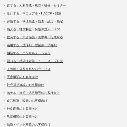
育てる：人材育成・教育・研修・セミナー
設計する：マニュアル・HACCP・対策
評価する：検便検査・監査・認定・検定
備える：補償制度・保険仲立人・BCP
救済する：集団感染・食中毒・行政対応
活用する：洗浄剤・除菌剤・消毒剤
相談する：コンサルテーション
調べる：感染症対策・ニュース・ブログ
その他：分類されないサービス
医療機関のお客様向け
社会福祉施設のお客様向け
ホテル・旅館・温浴施設のお客様向け
食品製造・販売のお客様向け
外食産業のお客様向け
教育機関のお客様向け
動物・ペット産業のお客様向け