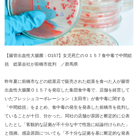
【腸管出血性大腸菌：O157】女児死亡のＯ１５７食中毒で中間総
括 総菜会社が前橋市批判 ／群馬県
昨年夏に前橋市などの総菜店で販売された総菜を食べた人が腸管
出血性大腸菌Ｏ１５７を発症した集団食中毒で、店舗を経営して
いたフレッシュコーポレーション（太田市）が食中毒に関する
「中間総括」をまとめ、食中毒の発生を発表した前橋市を批判し
ていることが十日、分かった。同社の店舗が原因と断定的に公表
したとし「客観的な証拠が不十分な中で性急に結論付けられた」
と指摘。感染原因についても「不十分な証拠を基に断定的な発表