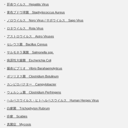
肝炎ウイルス Hepatitis Virus
黄色ブドウ球菌 Staphylococcus Aureus
ノロウイルス Noro Virus / サポウイルス Sapo Virus
ロタウイルス Rota Virus
アストロウイルス Astro Viruses
セレウス菌 Bacillus Cereus
サルモネラ属菌 Salmonella spp.
病原性大腸菌 Escherichia Coli
腸炎ビブリオ Vibrio Barahaemolyticus
ボツリヌス菌 Clostridium Botulinum
カンピロバクター Campylobacter
ウェルシュ菌 Clostridium Perfringens
ヘルペスウイルス・ヒトヘルペスウイルス Human Herpes Virus
白癬菌 Trichophyton Rubrum
疥癬 Scabies
真菌症 Mycosis