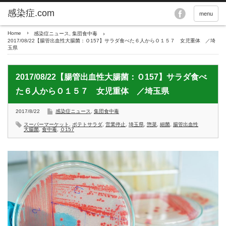
menu
Home
感染症ニュース
,
集団食中毒
2017/08/22【腸管出血性大腸菌：Ｏ157】サラダ食べた６人からＯ１５７ 女児重体 ／埼
玉県
2017/08/22【腸管出血性大腸菌：Ｏ157】サラダ食べ
た６人からＯ１５７ 女児重体 ／埼玉県
2017/8/22
感染症ニュース
,
集団食中毒
スーパーマーケット
,
ポテトサラダ
,
営業停止
,
埼玉県
,
惣菜
,
細菌
,
腸管出血性
大腸菌
,
食中毒
,
Ｏ157