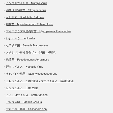
ムンプスウイルス Mumps Virus
溶血性連鎖球菌 Streptococcus
百日咳菌 Bordetella Pertussis
結核菌 Mycobacterium Tuberculosis
マイコプラズマ肺炎球菌 Mycoplasma Pneumoniae
レジオネラ Legionella
セラチア菌 Serratia Marcescens
メチシリン耐性黄色ブドウ球菌 MRSA
緑膿菌 Pseudomonas Aeruginosa
肝炎ウイルス Hepatitis Virus
黄色ブドウ球菌 Staphylococcus Aureus
ノロウイルス Noro Virus / サポウイルス Sapo Virus
ロタウイルス Rota Virus
アストロウイルス Astro Viruses
セレウス菌 Bacillus Cereus
サルモネラ属菌 Salmonella spp.