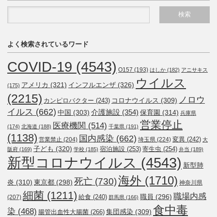
よく検索されているワード
COVID-19
(4543)
O157
(193)
はしか
(182)
アニサキス
ウイルス
アメリカ
(321)
インフルエンザ
(326)
(175)
(2215)
ノロウ
コロナウイルス
(309)
カンピロバクター
(243)
イルス
(662)
介護施設
(354)
中国
(303)
保育園
(314)
兵庫県
営業停止
医療機関
(514)
(174)
北海道
(188)
千葉県
(191)
(1138)
国内感染
(662)
変異
(242)
営業禁止
(204)
埼玉県
(224)
大
子ども
(320)
宿泊施設
(253)
寄生虫
(254)
阪府
(169)
学校
(185)
弁当
(189)
新型コロナウイルス
(4543)
新型肺
海外
(1710)
死亡
(730)
炎
(310)
東京都
(298)
神奈川県
細菌
(1211)
職場内感
職員
(296)
給食
(240)
(207)
群馬県
(166)
食中毒
染
(468)
集団感染
(309)
腸管出血性大腸菌
(266)