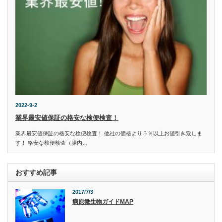
2022-9-2
業界最安値保証の格安な検便検査！
業界最安値保証の格安な検便検査！ 他社の価格より５％以上お値引き致しま
す！ 格安な検便検査（腸内…
おすすめ記事
2017/7/3
病原微生物ガイドMAP