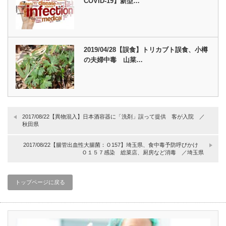
COVID-19】新型…
2019/04/28【誤食】トリカブト誤食、小樽
の夫婦中毒 山菜…
2017/08/22【異物混入】日本酒容器に「洗剤」誤って提供 客が入院 ／
秋田県
2017/08/22【腸管出血性大腸菌：Ｏ157】埼玉県、食中毒予防呼びかけ
Ｏ１５７感染 総菜店、厨房など消毒 ／埼玉県
トップページに戻る