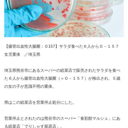
【腸管出血性大腸菌：Ｏ157】サラダ食べた６人からＯ－１５７
女児重体 ／埼玉県
埼玉県熊谷市にあるスーパーの総菜店で販売されたサラダを食べ
た６人から腸管出血性大腸菌（＝Ｏ－１５７）が検出され、５歳
の女の子が意識不明の重体。
県はこの総菜店を営業停止処分にした。
営業停止とされたのは熊谷市のスーパー「食彩館マルシェ」にあ
る総菜店「でりしゃす籠原店」。