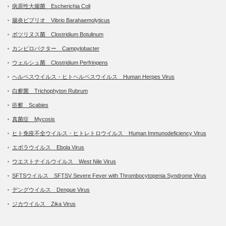
病原性大腸菌 Escherichia Coli
腸炎ビブリオ Vibrio Barahaemolyticus
ボツリヌス菌 Clostridium Botulinum
カンピロバクター Campylobacter
ウェルシュ菌 Clostridium Perfringens
ヘルペスウイルス・ヒトヘルペスウイルス Human Herpes Virus
白癬菌 Trichophyton Rubrum
疥癬 Scabies
真菌症 Mycosis
ヒト免疫不全ウイルス・ヒトレトロウイルス Human Immunodeficiency Virus
エボラウイルス Ebola Virus
ウエストナイルウイルス West Nile Virus
SFTSウイルス SFTSV Severe Fever with Thrombocytopenia Syndrome Virus
デングウイルス Dengue Virus
ジカウイルス Zika Virus