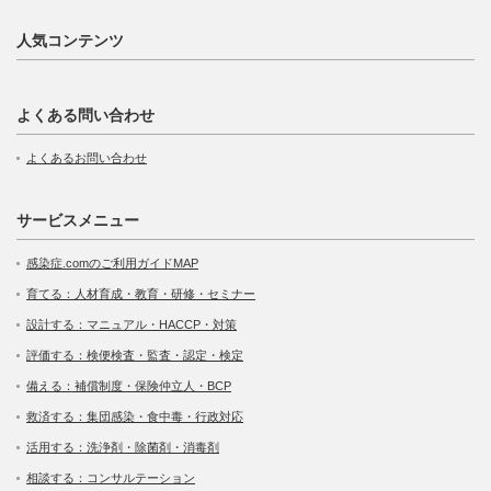
人気コンテンツ
よくある問い合わせ
よくあるお問い合わせ
サービスメニュー
感染症.comのご利用ガイドMAP
育てる：人材育成・教育・研修・セミナー
設計する：マニュアル・HACCP・対策
評価する：検便検査・監査・認定・検定
備える：補償制度・保険仲立人・BCP
救済する：集団感染・食中毒・行政対応
活用する：洗浄剤・除菌剤・消毒剤
相談する：コンサルテーション