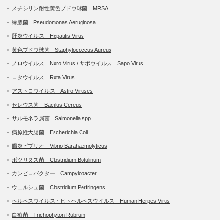
メチシリン耐性黄色ブドウ球菌 MRSA
緑膿菌 Pseudomonas Aeruginosa
肝炎ウイルス Hepatitis Virus
黄色ブドウ球菌 Staphylococcus Aureus
ノロウイルス Noro Virus / サポウイルス Sapo Virus
ロタウイルス Rota Virus
アストロウイルス Astro Viruses
セレウス菌 Bacillus Cereus
サルモネラ属菌 Salmonella spp.
病原性大腸菌 Escherichia Coli
腸炎ビブリオ Vibrio Barahaemolyticus
ボツリヌス菌 Clostridium Botulinum
カンピロバクター Campylobacter
ウェルシュ菌 Clostridium Perfringens
ヘルペスウイルス・ヒトヘルペスウイルス Human Herpes Virus
白癬菌 Trichophyton Rubrum