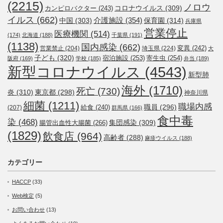
(2215)
ノロウ
コロナウイルス
(309)
カンピロバクター
(243)
イルス
(662)
介護施設
(354)
中国
(303)
保育園
(314)
兵庫県
営業停止
医療機関
(514)
(174)
北海道
(188)
千葉県
(191)
(1138)
国内感染
(662)
変異
(242)
営業禁止
(204)
埼玉県
(224)
大
子ども
(320)
宿泊施設
(253)
寄生虫
(254)
阪府
(169)
学校
(185)
弁当
(189)
新型コロナウイルス
(4543)
新型肺
海外
(1710)
死亡
(730)
炎
(310)
東京都
(298)
神奈川県
細菌
(1211)
職場内感
職員
(296)
給食
(240)
(207)
群馬県
(166)
食中毒
染
(468)
集団感染
(309)
腸管出血性大腸菌
(266)
(1829)
飲食店
(964)
高齢者
(288)
麻疹ウイルス
(188)
カテゴリー
HACCP
(33)
Web検定
(5)
お問い合わせ
(13)