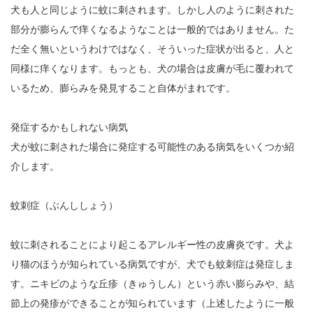
犬も人と同じように蚊に刺されます。しかし人のように刺された
部分が膨らんで痒くなるようなことは一般的ではありません。た
だ全く無いというわけではなく、そういった症状が出ると、人と
同様に痒くなります。もっとも、犬の場合は皮膚が毛に覆われて
いるため、膨らみを発見すること自体がまれです。
発症するかもしれない病気
犬が蚊に刺された場合に発症する可能性のある病気をいくつか紹
介します。
蚊刺症（ぶんししょう）
蚊に刺されることにより起こるアレルギー性の皮膚炎です。犬よ
り猫のほうが知られている病気ですが、犬でも蚊刺症は発症しま
す。ニキビのような丘疹（きゅうしん）という赤い膨らみや、結
節上の発疹ができることが知られています（上述したように一般