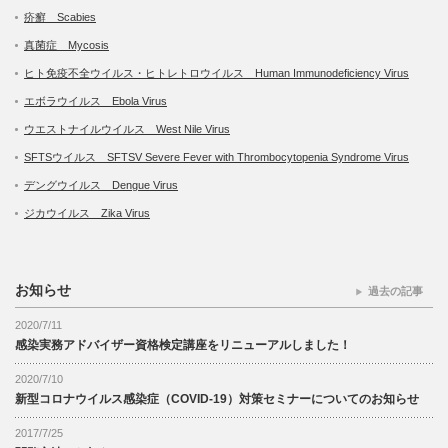
疥癬 Scabies
真菌症 Mycosis
ヒト免疫不全ウイルス・ヒトレトロウイルス Human Immunodeficiency Virus
エボラウイルス Ebola Virus
ウエストナイルウイルス West Nile Virus
SFTSウイルス SFTSV Severe Fever with Thrombocytopenia Syndrome Virus
デングウイルス Dengue Virus
ジカウイルス Zika Virus
お知らせ
過去の記事
2020/7/11
感染実務アドバイザー資格検定講座をリニューアルしました！
2020/7/10
新型コロナウイルス感染症（COVID-19）対策セミナーについてのお知らせ
2017/7/25