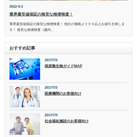
2022-9-2
業界最安値保証の格安な検便検査！
業界最安値保証の格安な検便検査！ 他社の価格より５％以上お値引き致しま
す！ 格安な検便検査（腸内…
おすすめ記事
2017/7/3
病原微生物ガイドMAP
2017/7/3
医療機関のお客様向け
2017/7/3
社会福祉施設のお客様向け