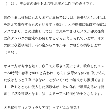
（※2）。主な蚊の発生および生息場所は以下の通りです。
蚊の寿命は種類にもよりますが最短で13.8日、最長だと4カ月以上
を超えて生存するものもいます（※1）。人や動物に吸血する蚊は
メスであり、この理由としては、交尾をすませたメスが卵の発育
に高タンパクの血液を必要とするからと考えられています。オス
の蚊は夜露や果汁、花の蜜からエネルギーの糖分を摂取します
（※4）。
オスの方が寿命も短く、数日で力尽きて死にます。吸血したメス
の24時間生存率は80％と言われ、さらに病原体を体内に取り込ん
だ蚊はもっと生存できないことがいくつかの論文から推測できま
す。吸血とともに侵入した病原体が、蚊の体内で増殖あるいは発
育して感染可能となるには、ある一定の時間が必要となります。
犬糸状虫症（犬フィラリア症）ってどんな病気？