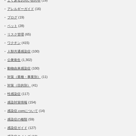
よくあるお問い合わせ
(19)
アレルギーガイド
(16)
ブログ
(19)
ペット
(28)
リスク管理
(65)
ワクチン
(415)
人獣共通感染症
(100)
公衆衛生
(1,302)
動物由来感染症
(100)
対策（業種・事業別）
(11)
対策（目的別）
(41)
性感染症
(117)
感染対策情報
(154)
感染症.comについて
(14)
感染症の種類
(59)
感染症ガイド
(127)