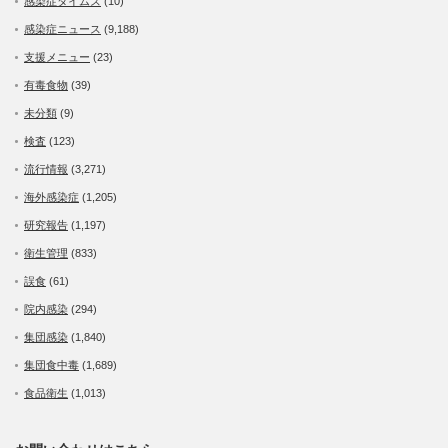
感染症タイムズ
(10)
感染症ニュース
(9,188)
支援メニュー
(23)
有毒食物
(39)
未分類
(9)
検査
(123)
流行情報
(3,271)
海外感染症
(1,205)
研究報告
(1,197)
衛生管理
(833)
誤食
(61)
院内感染
(294)
集団感染
(1,840)
集団食中毒
(1,689)
食品衛生
(1,013)