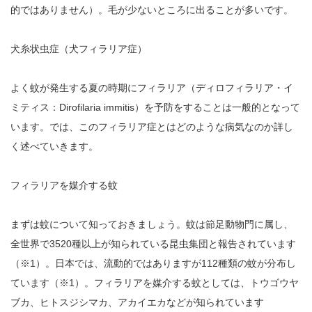
的ではありません）。毛が少ないところに出ることが多いです。
犬糸状虫症（犬フィラリア症）
よく蚊が発生する夏の時期にフィラリア（ディロフィラリア・イ
ミティス：Dirofilaria immitis）を予防をすることは一般的となって
います。では、このフィラリア症とはどのような病気なのか詳し
く述べていきます。
フィラリアを媒介する蚊
まずは蚊について知っておきましょう。蚊は節足動物門に属し、
全世界で3520種以上が知られている昆虫集団と報告されています
（※1）。日本では、流動的ではありますが112種類の蚊が分布し
ています（※1）。フィラリアを媒介する蚊としては、トウゴウヤ
ブカ、ヒトスジシマカ、アカイエカなどが知られています