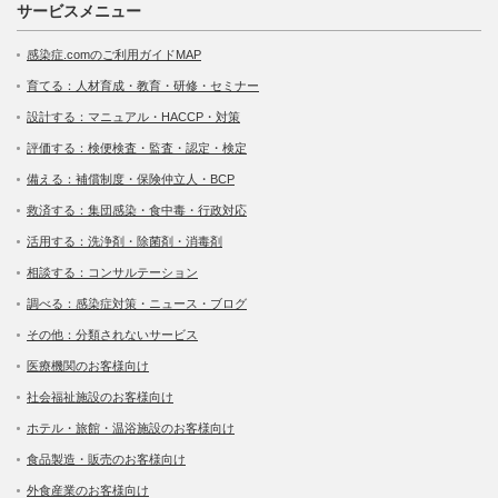
サービスメニュー
感染症.comのご利用ガイドMAP
育てる：人材育成・教育・研修・セミナー
設計する：マニュアル・HACCP・対策
評価する：検便検査・監査・認定・検定
備える：補償制度・保険仲立人・BCP
救済する：集団感染・食中毒・行政対応
活用する：洗浄剤・除菌剤・消毒剤
相談する：コンサルテーション
調べる：感染症対策・ニュース・ブログ
その他：分類されないサービス
医療機関のお客様向け
社会福祉施設のお客様向け
ホテル・旅館・温浴施設のお客様向け
食品製造・販売のお客様向け
外食産業のお客様向け