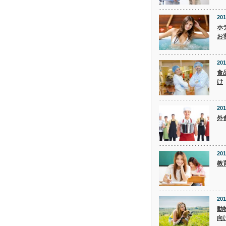
201
ホ
お
201
食
け
201
外
201
教
201
動
向