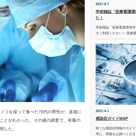
2017-8-7
学術雑誌「医療看護環
た！
学術雑誌「医療看護環境学
ぞご利用ください！ 医療
2021-4-1
ノコを採って食べた70代の男性が、直後に
感染症ガイドMAP
ことがわかった。その後の調査で、有毒の
明した。
様々な感染症情報のガイド
考に、情報をお調べください