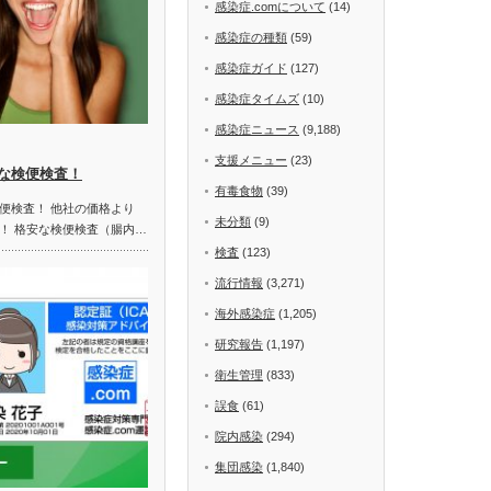
感染症.comについて
(14)
感染症の種類
(59)
感染症ガイド
(127)
感染症タイムズ
(10)
感染症ニュース
(9,188)
支援メニュー
(23)
な検便検査！
有毒食物
(39)
便検査！ 他社の価格より
未分類
(9)
！ 格安な検便検査（腸内…
検査
(123)
流行情報
(3,271)
海外感染症
(1,205)
研究報告
(1,197)
衛生管理
(833)
誤食
(61)
院内感染
(294)
集団感染
(1,840)