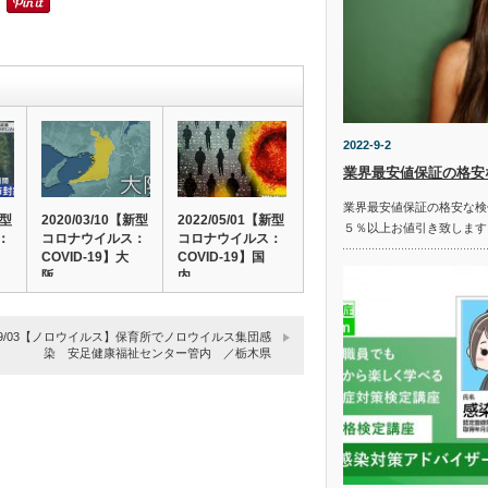
2022-9-2
業界最安値保証の格安
業界最安値保証の格安な検
新型
2020/03/10【新型
2022/05/01【新型
５％以上お値引き致します
：
コロナウイルス：
コロナウイルス：
COVID-19】大
COVID-19】国
阪…
内…
9/09/03【ノロウイルス】保育所でノロウイルス集団感
染 安足健康福祉センター管内 ／栃木県