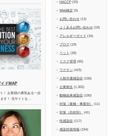
HACCP
(33)
Web検定
(5)
お問い合わせ
(13)
よくあるお問い合わせ
(19)
アレルギーガイド
(16)
ブログ
(19)
ペット
(28)
リスク管理
(65)
ワクチン
(415)
人獣共通感染症
(100)
ガイドMAP
公衆衛生
(1,302)
う！ お客様の勇気ある一歩
動物由来感染症
(100)
します！ 当サイトを…
対策（業種・事業別）
(11)
対策（目的別）
(41)
性感染症
(117)
感染対策情報
(154)