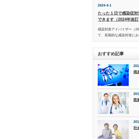
2024-4-1
たった１日で感染症対
できます（2024年改
感染対策アドバイザー（20
て、長期的な感染対策にお役
おすすめ記事
201
病
201
医
201
社