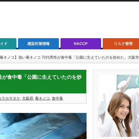
イド
感染対策情報
HACCP
リスク管理
/02【毒キノコ】強い毒キノコ 70代男性が食中毒「公園に生えていたのを炒めた」大阪
0代男性が食中毒「公園に生えていたのを炒
カラカサタケ
,
大阪府
,
毒キノコ
,
食中毒