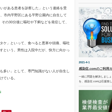
疑いがある患者を診察した」という連絡を受
朝、市内平野区にある平野公園内に自生して
、その30分後に嘔吐や下痢などを発症して、
タケ」といって、食べると悪寒や頭痛、嘔吐
すという。男性は入院中だが、快方に向かっ
2021-4-1
感染症.comのご利用
も多い」として、専門知識がない人が自生し
一緒に問題を解決しましょ
けている。
を、感染症.comは応援致
l