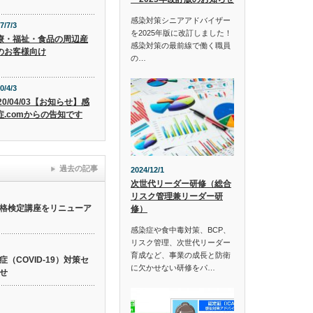
感染対策シニアアドバイザー
7/7/3
を2025年版に改訂しました！
療・福祉・食品の周辺産
感染対策の最前線で働く職員
のお客様向け
の…
0/4/3
20/04/03【お知らせ】感
症.comからの告知です
過去の記事
2024/12/1
次世代リーダー研修（総合
リスク管理兼リーダー研
格検定講座をリニューア
修）
感染症や食中毒対策、BCP、
リスク管理、次世代リーダー
育成など、事業の成長と防衛
（COVID-19）対策セ
に欠かせない研修をパ…
せ