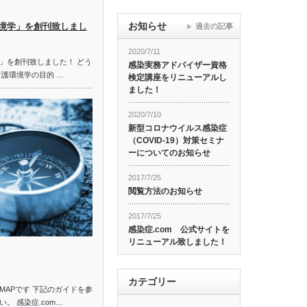
お知らせ
境学」を創刊致しまし
過去の記事
2020/7/11
」を創刊致しました！ どう
感染実務アドバイザー資格
看護環境学の目的 …
検定講座をリニューアルし
ました！
2020/7/10
新型コロナウイルス感染症
（COVID-19）対策セミナ
ーについてのお知らせ
2017/7/25
閲覧方法のお知らせ
2017/7/25
感染症.com 公式サイトを
リニューアル致しました！
カテゴリー
MAPです 下記のガイドを参
。 感染症.com…