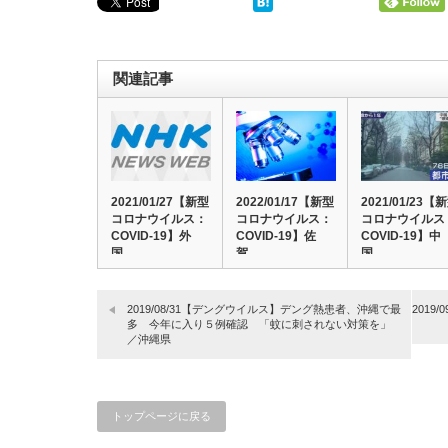
関連記事
2021/01/27【新型
2022/01/17【新型
2021/01/23【
コロナウイルス：
コロナウイルス：
コロナウイルス
COVID-19】外
COVID-19】佐
COVID-19】中
国…
賀…
国…
2019/08/31【デングウイルス】デング熱患者、沖縄で最
201
多 今年に入り５例確認 「蚊に刺されない対策を」
／沖縄県
トップページに戻る