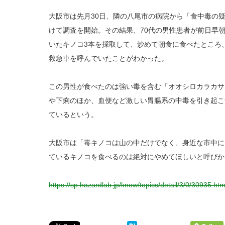
大阪市は先月30日、隣の八尾市の病院から「食中毒の
けて調査を開始。その結果、70代の男性患者が前日早
いたキノコ3本を採取して、炒めて朝食に食べたところ
救急車を呼んでいたことがわかった。
この男性が食べたのは強い毒を含む「オオシロカラカサ
や下痢のほか、血便など激しい胃腸系の中毒を引き起こ
ているという。
大阪市は「毒キノコは山の中だけでなく、身近な市中に
ているキノコを食べるのは絶対にやめてほしいと呼びか
https://sp.hazardlab.jp/know/topics/detail/3/0/30935.htm