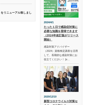
イトをリニューアル致しまし
2024/4/1
たった１日で感染症対策に
必要な知識を習得できます
（2024年改訂版がリリース
開始）
感染対策アドバイザー
（2024）資格検定講座を活用
して、長期的な感染対策にお
役立てください！ [e…
2020/12/10
新型コロナウイルス対策セ