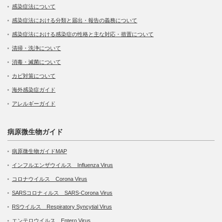
感染症法について
感染症法における分類と届出・報告の義務について
感染症法における感染症の性格と主な対応・措置について
清掃・洗浄について
消毒・滅菌について
カビ対策について
海外感染症ガイド
アレルギーガイド
病原微生物ガイド
病原微生物ガイドMAP
インフルエンザウイルス Influenza Virus
コロナウイルス Corona Virus
SARSコロナィルス SARS-Corona Virus
RSウイルス Respiratory Syncytial Virus
エンテロウイルス Entero Virus