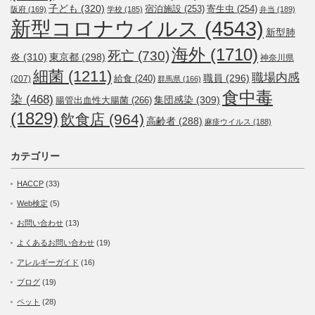
子ども
(320)
宿泊施設
(253)
寄生虫
(254)
阪府
(169)
学校
(185)
弁当
(189)
新型コロナウイルス
(4543)
新型肺
海外
(1710)
死亡
(730)
炎
(310)
東京都
(298)
神奈川県
細菌
(1211)
職場内感
職員
(296)
給食
(240)
(207)
群馬県
(166)
食中毒
染
(468)
集団感染
(309)
腸管出血性大腸菌
(266)
(1829)
飲食店
(964)
高齢者
(288)
麻疹ウイルス
(188)
カテゴリー
HACCP
(33)
Web検定
(5)
お問い合わせ
(13)
よくあるお問い合わせ
(19)
アレルギーガイド
(16)
ブログ
(19)
ペット
(28)