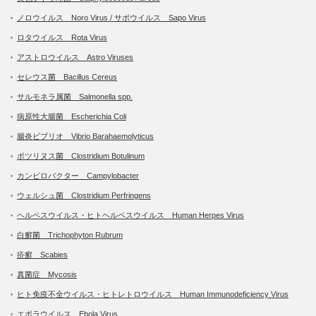
ノロウイルス Noro Virus / サポウイルス Sapo Virus
ロタウイルス Rota Virus
アストロウイルス Astro Viruses
セレウス菌 Bacillus Cereus
サルモネラ属菌 Salmonella spp.
病原性大腸菌 Escherichia Coli
腸炎ビブリオ Vibrio Barahaemolyticus
ボツリヌス菌 Clostridium Botulinum
カンピロバクター Campylobacter
ウェルシュ菌 Clostridium Perfringens
ヘルペスウイルス・ヒトヘルペスウイルス Human Herpes Virus
白癬菌 Trichophyton Rubrum
疥癬 Scabies
真菌症 Mycosis
ヒト免疫不全ウイルス・ヒトレトロウイルス Human Immunodeficiency Virus
エボラウイルス Ebola Virus