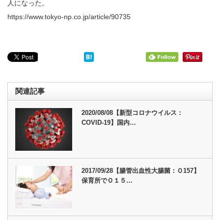
人になった。
https://www.tokyo-np.co.jp/article/90735
関連記事
2020/08/08【新型コロナウイルス：
COVID-19】国内…
2017/09/28【腸管出血性大腸菌：Ｏ157】
保育所でＯ１５…