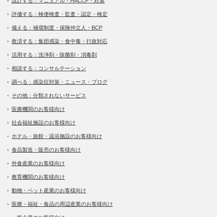
設計する：マニュアル・HACCP・対策
評価する：検便検査・監査・認定・検定
備える：補償制度・保険仲立人・BCP
救済する：集団感染・食中毒・行政対応
活用する：洗浄剤・除菌剤・消毒剤
相談する：コンサルテーション
調べる：感染症対策・ニュース・ブログ
その他：分類されないサービス
医療機関のお客様向け
社会福祉施設のお客様向け
ホテル・旅館・温浴施設のお客様向け
食品製造・販売のお客様向け
外食産業のお客様向け
教育機関のお客様向け
動物・ペット産業のお客様向け
医療・福祉・食品の周辺産業のお客様向け