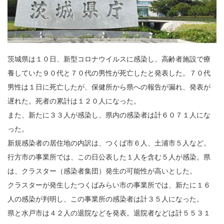
茨城県は１０日、新型コロナウイルスに感染し、高齢者施設で療
養していた９０代と７０代の男性が死亡したと発表した。７０代
男性は１日に死亡したが、保健所から県への報告が漏れ、発表が
遅れた。死者の累計は１２０人になった。
また、新たに３３人が感染し、県内の感染者は計６０７１人にな
った。
新規感染者の居住地の内訳は、つくば市６人、土浦市５人など。
行方市の事業所では、この日公表した１人を含む５人が感染。県
は、クラスター（感染者集団）発生の可能性が高いとした。
クラスターが発生したつくばみらい市の事業所では、新たに１６
人の感染が判明し、この事業所の感染者は計３５人になった。
県と水戸市は４２人の退院などを発表。退院者などは計５５３１