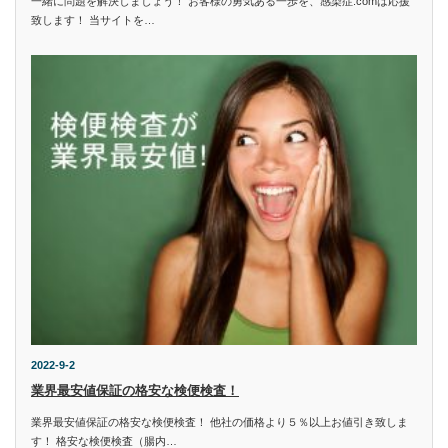
一緒に問題を解決しましょう！ お客様の勇気ある一歩を、感染症.comは応援
致します！ 当サイトを…
2022-9-2
業界最安値保証の格安な検便検査！
業界最安値保証の格安な検便検査！ 他社の価格より５％以上お値引き致しま
す！ 格安な検便検査（腸内…