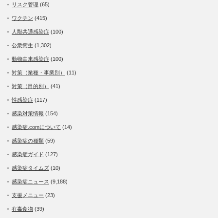
リスク管理
(65)
ワクチン
(415)
人獣共通感染症
(100)
公衆衛生
(1,302)
動物由来感染症
(100)
対策（業種・事業別）
(11)
対策（目的別）
(41)
性感染症
(117)
感染対策情報
(154)
感染症.comについて
(14)
感染症の種類
(59)
感染症ガイド
(127)
感染症タイムズ
(10)
感染症ニュース
(9,188)
支援メニュー
(23)
有毒食物
(39)