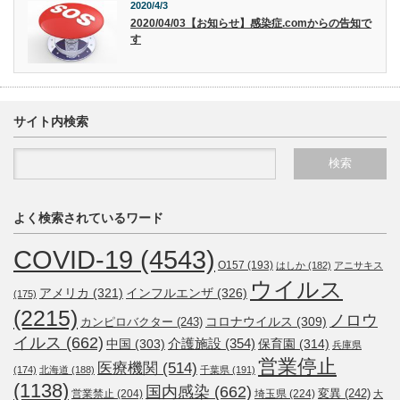
2020/4/3
2020/04/03【お知らせ】感染症.comからの告知で
す
サイト内検索
よく検索されているワード
COVID-19
(4543)
O157
(193)
はしか
(182)
アニサキス
ウイルス
アメリカ
(321)
インフルエンザ
(326)
(175)
(2215)
ノロウ
コロナウイルス
(309)
カンピロバクター
(243)
イルス
(662)
介護施設
(354)
中国
(303)
保育園
(314)
兵庫県
営業停止
医療機関
(514)
(174)
北海道
(188)
千葉県
(191)
(1138)
国内感染
(662)
変異
(242)
営業禁止
(204)
埼玉県
(224)
大