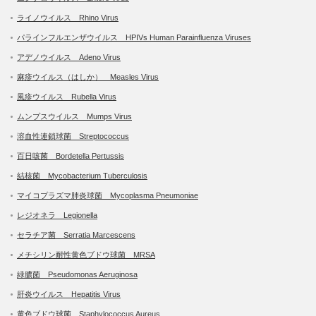
ライノウイルス Rhino Virus
パラインフルエンザウイルス HPIVs Human Parainfluenza Viruses
アデノウイルス Adeno Virus
麻疹ウイルス（はしか） Measles Virus
風疹ウイルス Rubella Virus
ムンプスウイルス Mumps Virus
溶血性連鎖球菌 Streptococcus
百日咳菌 Bordetella Pertussis
結核菌 Mycobacterium Tuberculosis
マイコプラズマ肺炎球菌 Mycoplasma Pneumoniae
レジオネラ Legionella
セラチア菌 Serratia Marcescens
メチシリン耐性黄色ブドウ球菌 MRSA
緑膿菌 Pseudomonas Aeruginosa
肝炎ウイルス Hepatitis Virus
黄色ブドウ球菌 Staphylococcus Aureus