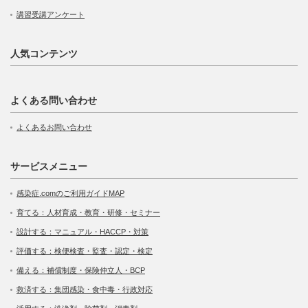
講習受講アンケート
人気コンテンツ
よくある問い合わせ
よくあるお問い合わせ
サービスメニュー
感染症.comのご利用ガイドMAP
育てる：人材育成・教育・研修・セミナー
設計する：マニュアル・HACCP・対策
評価する：検便検査・監査・認定・検定
備える：補償制度・保険仲立人・BCP
救済する：集団感染・食中毒・行政対応