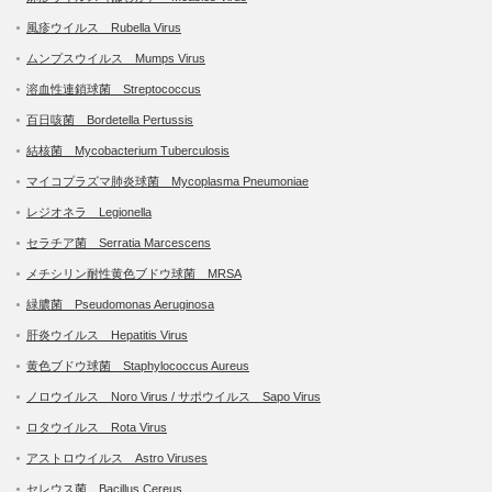
風疹ウイルス Rubella Virus
ムンプスウイルス Mumps Virus
溶血性連鎖球菌 Streptococcus
百日咳菌 Bordetella Pertussis
結核菌 Mycobacterium Tuberculosis
マイコプラズマ肺炎球菌 Mycoplasma Pneumoniae
レジオネラ Legionella
セラチア菌 Serratia Marcescens
メチシリン耐性黄色ブドウ球菌 MRSA
緑膿菌 Pseudomonas Aeruginosa
肝炎ウイルス Hepatitis Virus
黄色ブドウ球菌 Staphylococcus Aureus
ノロウイルス Noro Virus / サポウイルス Sapo Virus
ロタウイルス Rota Virus
アストロウイルス Astro Viruses
セレウス菌 Bacillus Cereus