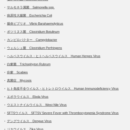
サルモネラ属菌 Salmonella spp.
病原性大腸菌 Escherichia Coli
腸炎ビブリオ Vibrio Barahaemolyticus
ボツリヌス菌 Clostridium Botulinum
カンピロバクター Campylobacter
ウェルシュ菌 Clostridium Perfringens
ヘルペスウイルス・ヒトヘルペスウイルス Human Herpes Virus
白癬菌 Trichophyton Rubrum
疥癬 Scabies
真菌症 Mycosis
ヒト免疫不全ウイルス・ヒトレトロウイルス Human Immunodeficiency Virus
エボラウイルス Ebola Virus
ウエストナイルウイルス West Nile Virus
SFTSウイルス SFTSV Severe Fever with Thrombocytopenia Syndrome Virus
デングウイルス Dengue Virus
ジカウイルス Zika Virus