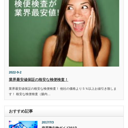
2022-9-2
業界最安値保証の格安な検便検査！
業界最安値保証の格安な検便検査！ 他社の価格より５％以上お値引き致しま
す！ 格安な検便検査（腸内…
おすすめ記事
2017/7/3
病原微生物ガイドMAP