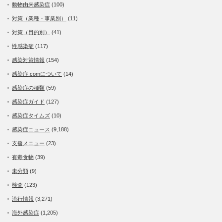
動物由来感染症
(100)
対策（業種・事業別）
(11)
対策（目的別）
(41)
性感染症
(117)
感染対策情報
(154)
感染症.comについて
(14)
感染症の種類
(59)
感染症ガイド
(127)
感染症タイムズ
(10)
感染症ニュース
(9,188)
支援メニュー
(23)
有毒食物
(39)
未分類
(9)
検査
(123)
流行情報
(3,271)
海外感染症
(1,205)