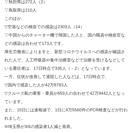
▽秋田県は272人（2）
▽鳥取県は210人
このほか、
▽空港などの検疫での感染は2303人（14）
▽中国からのチャーター機で帰国した人と、国の職員や検疫官な
どの感染は合わせて173人です。
厚生労働省によりますと、新型コロナウイルスへの感染が確認さ
れた人で、人工呼吸器や集中治療室などで治療を受けるなどして
いる重症者は、17日時点で335人（－2）となっています。
一方、症状が改善して退院した人などは、17日時点で、
▽国内で感染した人が42万8783人
▽クルーズ船の乗客・乗員が659人の合わせて42万9442人となっ
ています。
また、15日には速報値で、1日に4万5560件のPCR検査などが行わ
れました。
※埼玉県が3/6の感染者1人減と発表。