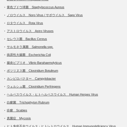
黄色ブドウ球菌 Staphylococcus Aureus
ノロウイルス Noro Virus / サポウイルス Sapo Virus
ロタウイルス Rota Virus
アストロウイルス Astro Viruses
セレウス菌 Bacillus Cereus
サルモネラ属菌 Salmonella spp.
病原性大腸菌 Escherichia Coli
腸炎ビブリオ Vibrio Barahaemolyticus
ボツリヌス菌 Clostridium Botulinum
カンピロバクター Campylobacter
ウェルシュ菌 Clostridium Perfringens
ヘルペスウイルス・ヒトヘルペスウイルス Human Herpes Virus
白癬菌 Trichophyton Rubrum
疥癬 Scabies
真菌症 Mycosis
ヒト免疫不全ウイルス・ヒトレトロウイルス Human Immunodeficiency Virus