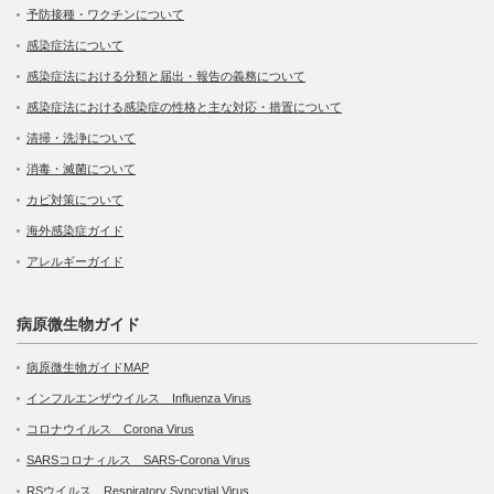
予防接種・ワクチンについて
感染症法について
感染症法における分類と届出・報告の義務について
感染症法における感染症の性格と主な対応・措置について
清掃・洗浄について
消毒・滅菌について
カビ対策について
海外感染症ガイド
アレルギーガイド
病原微生物ガイド
病原微生物ガイドMAP
インフルエンザウイルス Influenza Virus
コロナウイルス Corona Virus
SARSコロナィルス SARS-Corona Virus
RSウイルス Respiratory Syncytial Virus