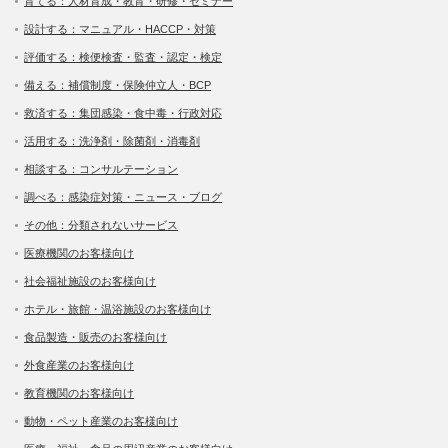
育てる：人材育成・教育・研修・セミナー
設計する：マニュアル・HACCP・対策
評価する：検便検査・監査・認定・検定
備える：補償制度・保険仲立人・BCP
救済する：集団感染・食中毒・行政対応
活用する：洗浄剤・除菌剤・消毒剤
相談する：コンサルテーション
調べる：感染症対策・ニュース・ブログ
その他：分類されないサービス
医療機関のお客様向け
社会福祉施設のお客様向け
ホテル・旅館・温浴施設のお客様向け
食品製造・販売のお客様向け
外食産業のお客様向け
教育機関のお客様向け
動物・ペット産業のお客様向け