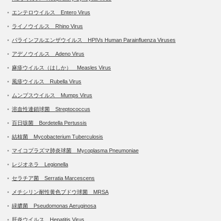
エンテロウイルス Entero Virus
ライノウイルス Rhino Virus
パラインフルエンザウイルス HPIVs Human Parainfluenza Viruses
アデノウイルス Adeno Virus
麻疹ウイルス（はしか） Measles Virus
風疹ウイルス Rubella Virus
ムンプスウイルス Mumps Virus
溶血性連鎖球菌 Streptococcus
百日咳菌 Bordetella Pertussis
結核菌 Mycobacterium Tuberculosis
マイコプラズマ肺炎球菌 Mycoplasma Pneumoniae
レジオネラ Legionella
セラチア菌 Serratia Marcescens
メチシリン耐性黄色ブドウ球菌 MRSA
緑膿菌 Pseudomonas Aeruginosa
肝炎ウイルス Hepatitis Virus