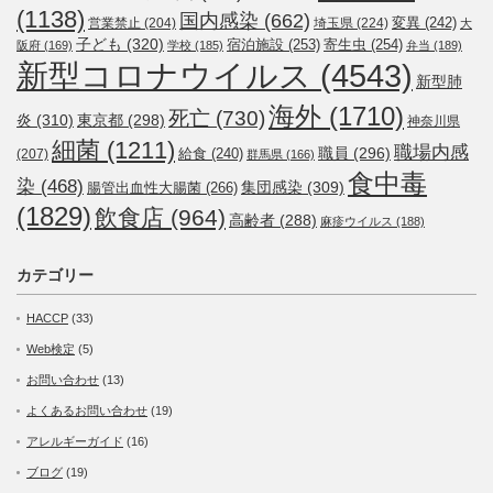
(1138)
国内感染
(662)
変異
(242)
営業禁止
(204)
埼玉県
(224)
大
子ども
(320)
宿泊施設
(253)
寄生虫
(254)
阪府
(169)
学校
(185)
弁当
(189)
新型コロナウイルス
(4543)
新型肺
海外
(1710)
死亡
(730)
炎
(310)
東京都
(298)
神奈川県
細菌
(1211)
職場内感
職員
(296)
給食
(240)
(207)
群馬県
(166)
食中毒
染
(468)
集団感染
(309)
腸管出血性大腸菌
(266)
(1829)
飲食店
(964)
高齢者
(288)
麻疹ウイルス
(188)
カテゴリー
HACCP
(33)
Web検定
(5)
お問い合わせ
(13)
よくあるお問い合わせ
(19)
アレルギーガイド
(16)
ブログ
(19)