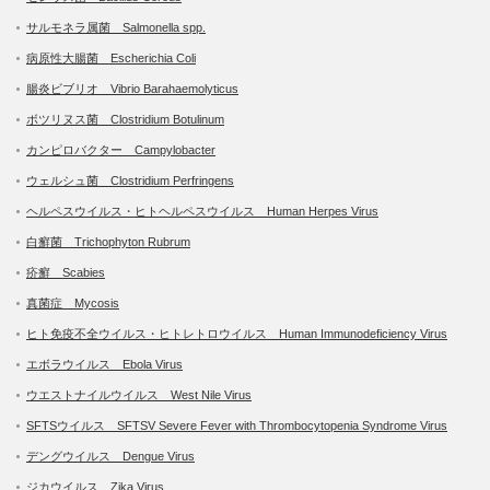
サルモネラ属菌 Salmonella spp.
病原性大腸菌 Escherichia Coli
腸炎ビブリオ Vibrio Barahaemolyticus
ボツリヌス菌 Clostridium Botulinum
カンピロバクター Campylobacter
ウェルシュ菌 Clostridium Perfringens
ヘルペスウイルス・ヒトヘルペスウイルス Human Herpes Virus
白癬菌 Trichophyton Rubrum
疥癬 Scabies
真菌症 Mycosis
ヒト免疫不全ウイルス・ヒトレトロウイルス Human Immunodeficiency Virus
エボラウイルス Ebola Virus
ウエストナイルウイルス West Nile Virus
SFTSウイルス SFTSV Severe Fever with Thrombocytopenia Syndrome Virus
デングウイルス Dengue Virus
ジカウイルス Zika Virus