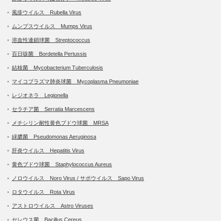
風疹ウイルス Rubella Virus
ムンプスウイルス Mumps Virus
溶血性連鎖球菌 Streptococcus
百日咳菌 Bordetella Pertussis
結核菌 Mycobacterium Tuberculosis
マイコプラズマ肺炎球菌 Mycoplasma Pneumoniae
レジオネラ Legionella
セラチア菌 Serratia Marcescens
メチシリン耐性黄色ブドウ球菌 MRSA
緑膿菌 Pseudomonas Aeruginosa
肝炎ウイルス Hepatitis Virus
黄色ブドウ球菌 Staphylococcus Aureus
ノロウイルス Noro Virus / サポウイルス Sapo Virus
ロタウイルス Rota Virus
アストロウイルス Astro Viruses
セレウス菌 Bacillus Cereus