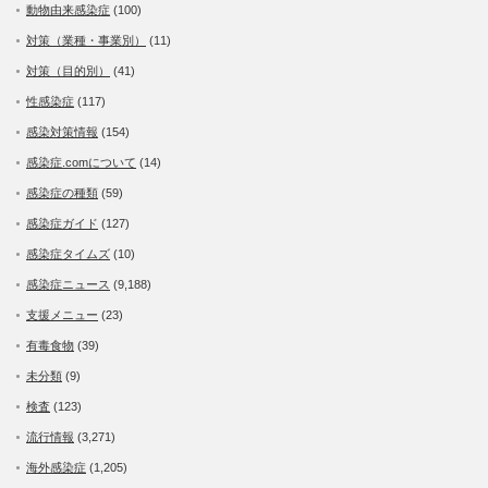
動物由来感染症
(100)
対策（業種・事業別）
(11)
対策（目的別）
(41)
性感染症
(117)
感染対策情報
(154)
感染症.comについて
(14)
感染症の種類
(59)
感染症ガイド
(127)
感染症タイムズ
(10)
感染症ニュース
(9,188)
支援メニュー
(23)
有毒食物
(39)
未分類
(9)
検査
(123)
流行情報
(3,271)
海外感染症
(1,205)