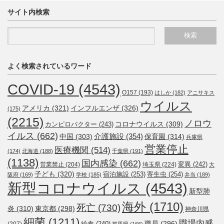
サイト内検索
よく検索されているワード
COVID-19
(4543)
O157
(193)
はしか
(182)
アニサキス
ウイルス
アメリカ
(321)
インフルエンザ
(326)
(175)
(2215)
ノロウ
コロナウイルス
(309)
カンピロバクター
(243)
イルス
(662)
介護施設
(354)
中国
(303)
保育園
(314)
兵庫県
営業停止
医療機関
(514)
(174)
北海道
(188)
千葉県
(191)
(1138)
国内感染
(662)
変異
(242)
営業禁止
(204)
埼玉県
(224)
大
子ども
(320)
宿泊施設
(253)
寄生虫
(254)
阪府
(169)
学校
(185)
弁当
(189)
新型コロナウイルス
(4543)
新型肺
海外
(1710)
死亡
(730)
炎
(310)
東京都
(298)
神奈川県
細菌
(1211)
職場内感
職員
(296)
給食
(240)
(207)
群馬県
(166)