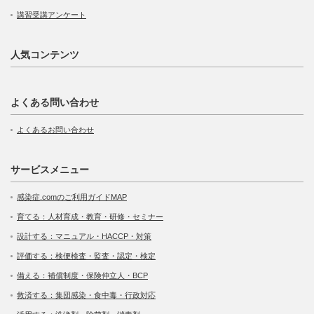
講習受講アンケート
人気コンテンツ
よくある問い合わせ
よくあるお問い合わせ
サービスメニュー
感染症.comのご利用ガイドMAP
育てる：人材育成・教育・研修・セミナー
設計する：マニュアル・HACCP・対策
評価する：検便検査・監査・認定・検定
備える：補償制度・保険仲立人・BCP
救済する：集団感染・食中毒・行政対応