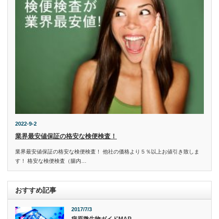
2022-9-2
業界最安値保証の格安な検便検査！
業界最安値保証の格安な検便検査！ 他社の価格より５％以上お値引き致しま
す！ 格安な検便検査（腸内…
おすすめ記事
2017/7/3
病原微生物ガイドMAP