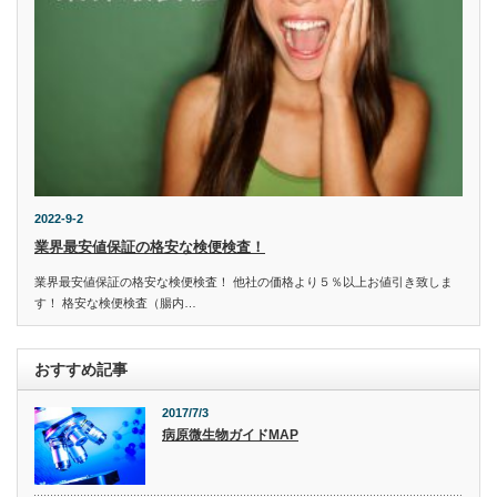
2022-9-2
業界最安値保証の格安な検便検査！
業界最安値保証の格安な検便検査！ 他社の価格より５％以上お値引き致しま
す！ 格安な検便検査（腸内…
おすすめ記事
2017/7/3
病原微生物ガイドMAP