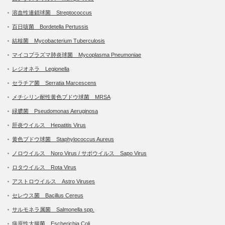
溶血性連鎖球菌 Streptococcus
百日咳菌 Bordetella Pertussis
結核菌 Mycobacterium Tuberculosis
マイコプラズマ肺炎球菌 Mycoplasma Pneumoniae
レジオネラ Legionella
セラチア菌 Serratia Marcescens
メチシリン耐性黄色ブドウ球菌 MRSA
緑膿菌 Pseudomonas Aeruginosa
肝炎ウイルス Hepatitis Virus
黄色ブドウ球菌 Staphylococcus Aureus
ノロウイルス Noro Virus / サポウイルス Sapo Virus
ロタウイルス Rota Virus
アストロウイルス Astro Viruses
セレウス菌 Bacillus Cereus
サルモネラ属菌 Salmonella spp.
病原性大腸菌 Escherichia Coli