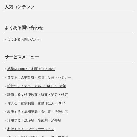
人気コンテンツ
よくある問い合わせ
よくあるお問い合わせ
サービスメニュー
感染症.comのご利用ガイドMAP
育てる：人材育成・教育・研修・セミナー
設計する：マニュアル・HACCP・対策
評価する：検便検査・監査・認定・検定
備える：補償制度・保険仲立人・BCP
救済する：集団感染・食中毒・行政対応
活用する：洗浄剤・除菌剤・消毒剤
相談する：コンサルテーション