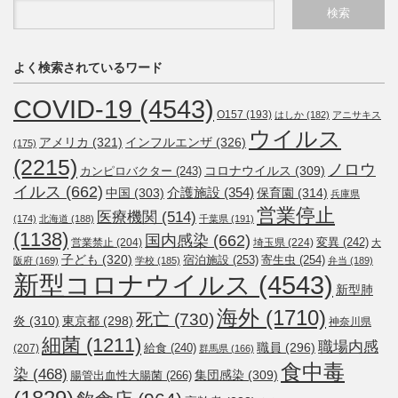
よく検索されているワード
COVID-19
(4543)
O157
(193)
はしか
(182)
アニサキス
ウイルス
アメリカ
(321)
インフルエンザ
(326)
(175)
(2215)
ノロウ
コロナウイルス
(309)
カンピロバクター
(243)
イルス
(662)
介護施設
(354)
中国
(303)
保育園
(314)
兵庫県
営業停止
医療機関
(514)
(174)
北海道
(188)
千葉県
(191)
(1138)
国内感染
(662)
変異
(242)
営業禁止
(204)
埼玉県
(224)
大
子ども
(320)
宿泊施設
(253)
寄生虫
(254)
阪府
(169)
学校
(185)
弁当
(189)
新型コロナウイルス
(4543)
新型肺
海外
(1710)
死亡
(730)
炎
(310)
東京都
(298)
神奈川県
細菌
(1211)
職場内感
職員
(296)
給食
(240)
(207)
群馬県
(166)
食中毒
染
(468)
集団感染
(309)
腸管出血性大腸菌
(266)