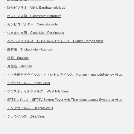
腸炎ビブリオ Vibrio Barahaemolyticus
ボツリヌス菌 Clostridium Botulinum
カンピロバクター Campylobacter
ウェルシュ菌 Clostridium Perfringens
ヘルペスウイルス・ヒトヘルペスウイルス Human Herpes Virus
白癬菌 Trichophyton Rubrum
疥癬 Scabies
真菌症 Mycosis
ヒト免疫不全ウイルス・ヒトレトロウイルス Human Immunodeficiency Virus
エボラウイルス Ebola Virus
ウエストナイルウイルス West Nile Virus
SFTSウイルス SFTSV Severe Fever with Thrombocytopenia Syndrome Virus
デングウイルス Dengue Virus
ジカウイルス Zika Virus