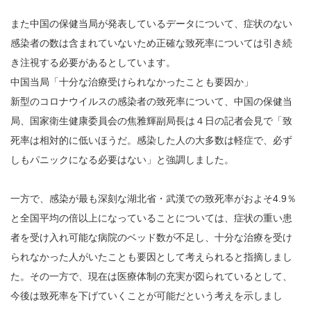
また中国の保健当局が発表しているデータについて、症状のない
感染者の数は含まれていないため正確な致死率については引き続
き注視する必要があるとしています。
中国当局「十分な治療受けられなかったことも要因か」
新型のコロナウイルスの感染者の致死率について、中国の保健当
局、国家衛生健康委員会の焦雅輝副局長は４日の記者会見で「致
死率は相対的に低いほうだ。感染した人の大多数は軽症で、必ず
しもパニックになる必要はない」と強調しました。
一方で、感染が最も深刻な湖北省・武漢での致死率がおよそ4.9％
と全国平均の倍以上になっていることについては、症状の重い患
者を受け入れ可能な病院のベッド数が不足し、十分な治療を受け
られなかった人がいたことも要因として考えられると指摘しまし
た。その一方で、現在は医療体制の充実が図られているとして、
今後は致死率を下げていくことが可能だという考えを示しまし