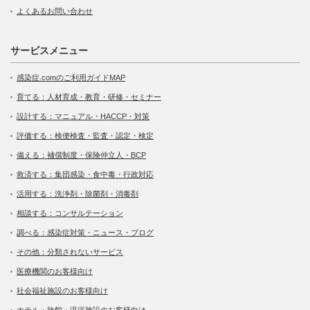
よくあるお問い合わせ
サービスメニュー
感染症.comのご利用ガイドMAP
育てる：人材育成・教育・研修・セミナー
設計する：マニュアル・HACCP・対策
評価する：検便検査・監査・認定・検定
備える：補償制度・保険仲立人・BCP
救済する：集団感染・食中毒・行政対応
活用する：洗浄剤・除菌剤・消毒剤
相談する：コンサルテーション
調べる：感染症対策・ニュース・ブログ
その他：分類されないサービス
医療機関のお客様向け
社会福祉施設のお客様向け