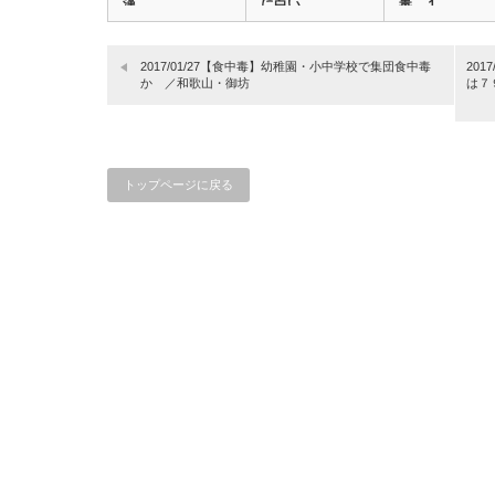
漢…
に白い…
毒 １…
2017/01/27【食中毒】幼稚園・小中学校で集団食中毒
20
か ／和歌山・御坊
は７
トップページに戻る