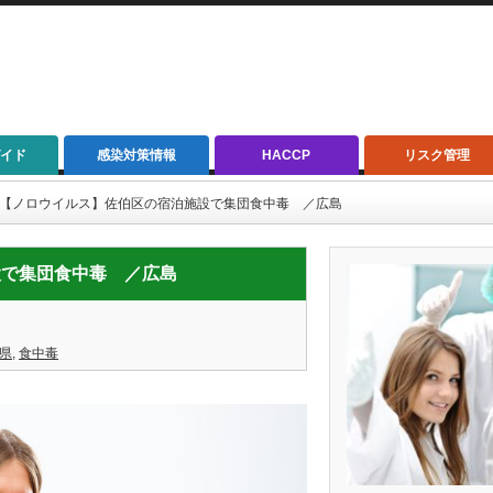
イド
感染対策情報
HACCP
リスク管理
1/27【ノロウイルス】佐伯区の宿泊施設で集団食中毒 ／広島
施設で集団食中毒 ／広島
県
,
食中毒