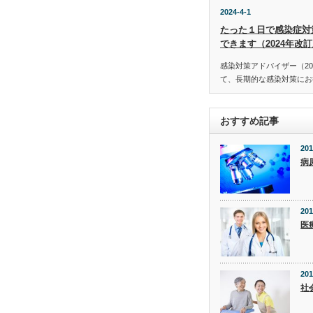
2024-4-1
たった１日で感染症対
できます（2024年改
感染対策アドバイザー（20
て、長期的な感染対策にお役
おすすめ記事
201
病
201
医
201
社