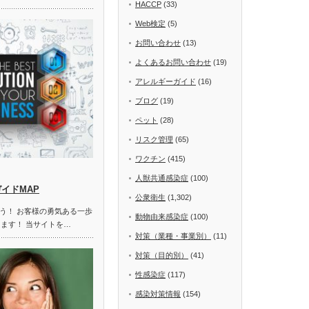
HACCP
(33)
Web検定
(5)
お問い合わせ
(13)
よくあるお問い合わせ
(19)
アレルギーガイド
(16)
ブログ
(19)
ペット
(28)
リスク管理
(65)
ワクチン
(415)
人獣共通感染症
(100)
ガイドMAP
公衆衛生
(1,302)
う！ お客様の勇気ある一歩
動物由来感染症
(100)
します！ 当サイトを…
対策（業種・事業別）
(11)
対策（目的別）
(41)
性感染症
(117)
感染対策情報
(154)