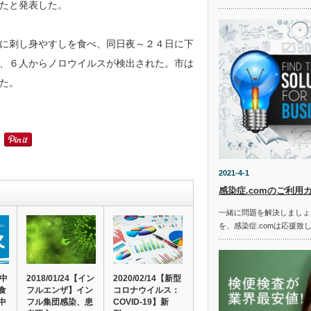
たと発表した。
に刺し身やすしを食べ、同日夜～２４日に下
、６人からノロウイルスが検出された。市は
た。
2021-4-1
感染症.comのご利用
一緒に問題を解決しましょ
を、感染症.comは応援致
食中
2018/01/24【イン
2020/02/14【新型
食
フルエンザ】イン
コロナウイルス：
中
フル集団感染、患
COVID-19】新