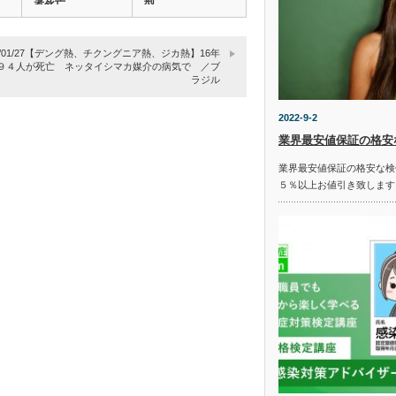
者死亡…
型…
17/01/27【デング熱、チクングニア熱、ジカ熱】16年
９４人が死亡 ネッタイシマカ媒介の病気で ／ブ
ラジル
2022-9-2
業界最安値保証の格安
業界最安値保証の格安な検
５％以上お値引き致します