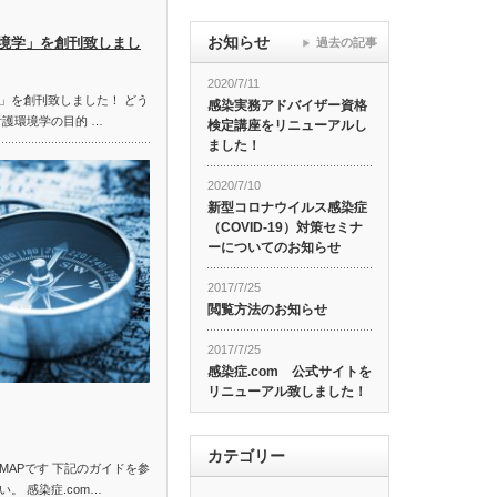
お知らせ
境学」を創刊致しまし
過去の記事
2020/7/11
」を創刊致しました！ どう
感染実務アドバイザー資格
看護環境学の目的 …
検定講座をリニューアルし
ました！
2020/7/10
新型コロナウイルス感染症
（COVID-19）対策セミナ
ーについてのお知らせ
2017/7/25
閲覧方法のお知らせ
2017/7/25
感染症.com 公式サイトを
リニューアル致しました！
カテゴリー
MAPです 下記のガイドを参
。 感染症.com…