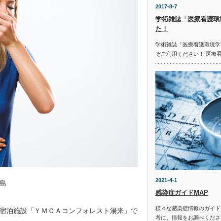
2017-8-7
学術雑誌「医療看護環
た！
学術雑誌「医療看護環境学
ぞご利用ください！ 医療
2021-4-1
島
感染症ガイドMAP
様々な感染症情報のガイド
宿泊施設「ＹＭＣＡコンフォレスト湯来」で
考に、情報をお調べください