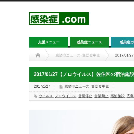
支援メニュー
感染症ニュース
感染症ガ
感染症ニュース
,
集団食中毒
2017/0
2017/01/27【ノロウイルス】佐伯区の宿泊
2017/1/27
感染症ニュース
,
集団食中毒
ウイルス
,
ノロウイルス
,
営業停止
,
営業禁止
,
宿泊施設
,
広島