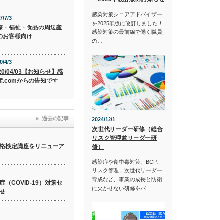
感染対策シニアアドバイザー
7/7/3
を2025年版に改訂しました！
療・福祉・食品の周辺産
感染対策の最前線で働く職員
のお客様向け
の…
0/4/3
20/04/03【お知らせ】感
症.comからの告知です
過去の記事
2024/12/1
次世代リーダー研修（総合
リスク管理兼リーダー研
格検定講座をリニューア
修）
感染症や食中毒対策、BCP、
リスク管理、次世代リーダー
育成など、事業の成長と防衛
（COVID-19）対策セ
に欠かせない研修をパ…
せ