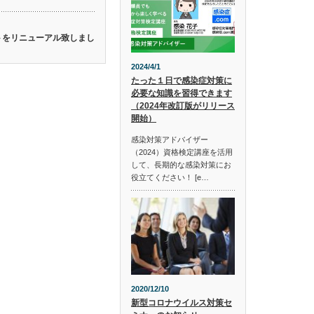
イトをリニューアル致しまし
2024/4/1
たった１日で感染症対策に
必要な知識を習得できます
（2024年改訂版がリリース
開始）
感染対策アドバイザー
（2024）資格検定講座を活用
して、長期的な感染対策にお
役立てください！ [e…
2020/12/10
新型コロナウイルス対策セ