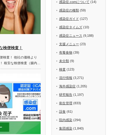
感染症.comについて
(14)
感染症の種類
(59)
感染症ガイド
(127)
感染症タイムズ
(10)
感染症ニュース
(9,188)
支援メニュー
(23)
な検便検査！
有毒食物
(39)
便検査！ 他社の価格より
未分類
(9)
！ 格安な検便検査（腸内…
検査
(123)
流行情報
(3,271)
海外感染症
(1,205)
研究報告
(1,197)
衛生管理
(833)
誤食
(61)
院内感染
(294)
集団感染
(1,840)