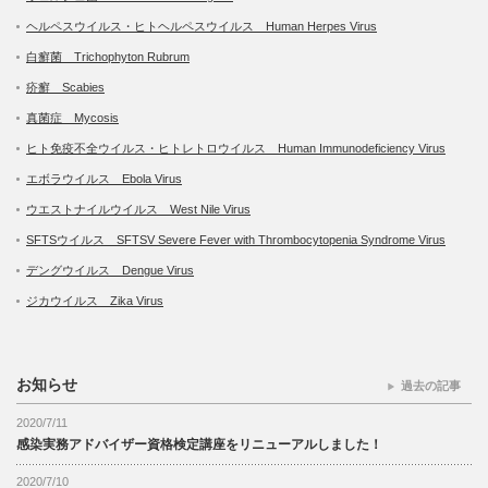
ヘルペスウイルス・ヒトヘルペスウイルス Human Herpes Virus
白癬菌 Trichophyton Rubrum
疥癬 Scabies
真菌症 Mycosis
ヒト免疫不全ウイルス・ヒトレトロウイルス Human Immunodeficiency Virus
エボラウイルス Ebola Virus
ウエストナイルウイルス West Nile Virus
SFTSウイルス SFTSV Severe Fever with Thrombocytopenia Syndrome Virus
デングウイルス Dengue Virus
ジカウイルス Zika Virus
お知らせ
過去の記事
2020/7/11
感染実務アドバイザー資格検定講座をリニューアルしました！
2020/7/10