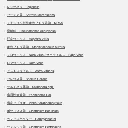
レジオネラ Legionella
セラチア菌 Serratia Marcescens
メチシリン耐性黄色ブドウ球菌 MRSA
緑膿菌 Pseudomonas Aeruginosa
肝炎ウイルス Hepatitis Virus
黄色ブドウ球菌 Staphylococcus Aureus
ノロウイルス Noro Virus / サポウイルス Sapo Virus
ロタウイルス Rota Virus
アストロウイルス Astro Viruses
セレウス菌 Bacillus Cereus
サルモネラ属菌 Salmonella spp.
病原性大腸菌 Escherichia Coli
腸炎ビブリオ Vibrio Barahaemolyticus
ボツリヌス菌 Clostridium Botulinum
カンピロバクター Campylobacter
ウェルシュ菌 Clostridium Perfringens