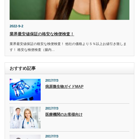
2022-9-2
業界最安値保証の格安な検便検査！
業界最安値保証の格安な検便検査！ 他社の価格より５％以上お値引き致しま
す！ 格安な検便検査（腸内…
おすすめ記事
2017/7/3
病原微生物ガイドMAP
2017/7/3
医療機関のお客様向け
2017/7/3