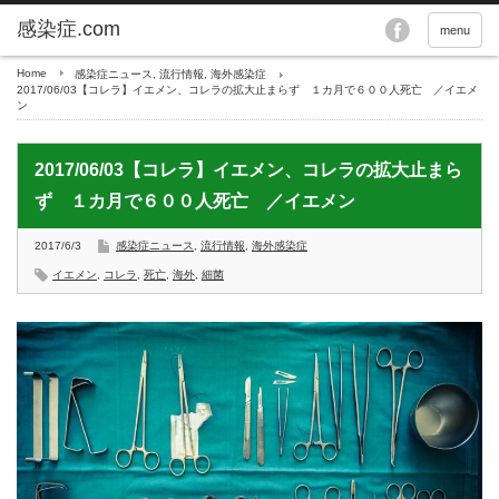
menu
Home
感染症ニュース
,
流行情報
,
海外感染症
2017/06/03【コレラ】イエメン、コレラの拡大止まらず １カ月で６００人死亡 ／イエメ
ン
2017/06/03【コレラ】イエメン、コレラの拡大止まら
ず １カ月で６００人死亡 ／イエメン
2017/6/3
感染症ニュース
,
流行情報
,
海外感染症
イエメン
,
コレラ
,
死亡
,
海外
,
細菌