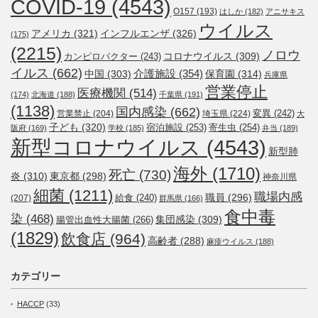
COVID-19
(4543)
O157
(193)
はしか
(182)
アニサキス
ウイルス
アメリカ
(321)
インフルエンザ
(326)
(175)
(2215)
ノロウ
コロナウイルス
(309)
カンピロバクター
(243)
イルス
(662)
介護施設
(354)
中国
(303)
保育園
(314)
兵庫県
営業停止
医療機関
(514)
(174)
北海道
(188)
千葉県
(191)
(1138)
国内感染
(662)
変異
(242)
営業禁止
(204)
埼玉県
(224)
大
子ども
(320)
宿泊施設
(253)
寄生虫
(254)
阪府
(169)
学校
(185)
弁当
(189)
新型コロナウイルス
(4543)
新型肺
海外
(1710)
死亡
(730)
炎
(310)
東京都
(298)
神奈川県
細菌
(1211)
職場内感
職員
(296)
給食
(240)
(207)
群馬県
(166)
食中毒
染
(468)
集団感染
(309)
腸管出血性大腸菌
(266)
(1829)
飲食店
(964)
高齢者
(288)
麻疹ウイルス
(188)
カテゴリー
HACCP
(33)