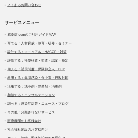
よくあるお問い合わせ
サービスメニュー
感染症.comのご利用ガイドMAP
育てる：人材育成・教育・研修・セミナー
設計する：マニュアル・HACCP・対策
評価する：検便検査・監査・認定・検定
備える：補償制度・保険仲立人・BCP
救済する：集団感染・食中毒・行政対応
活用する：洗浄剤・除菌剤・消毒剤
相談する：コンサルテーション
調べる：感染症対策・ニュース・ブログ
その他：分類されないサービス
医療機関のお客様向け
社会福祉施設のお客様向け
ホテル・旅館・温浴施設のお客様向け