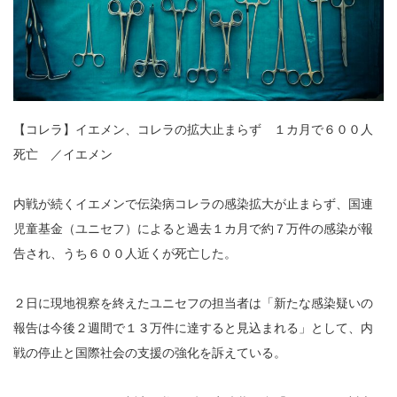
【コレラ】イエメン、コレラの拡大止まらず １カ月で６００人
死亡 ／イエメン
内戦が続くイエメンで伝染病コレラの感染拡大が止まらず、国連
児童基金（ユニセフ）によると過去１カ月で約７万件の感染が報
告され、うち６００人近くが死亡した。
２日に現地視察を終えたユニセフの担当者は「新たな感染疑いの
報告は今後２週間で１３万件に達すると見込まれる」として、内
戦の停止と国際社会の支援の強化を訴えている。