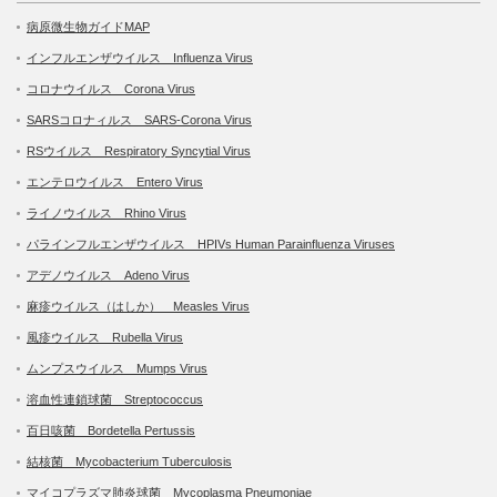
病原微生物ガイドMAP
インフルエンザウイルス Influenza Virus
コロナウイルス Corona Virus
SARSコロナィルス SARS-Corona Virus
RSウイルス Respiratory Syncytial Virus
エンテロウイルス Entero Virus
ライノウイルス Rhino Virus
パラインフルエンザウイルス HPIVs Human Parainfluenza Viruses
アデノウイルス Adeno Virus
麻疹ウイルス（はしか） Measles Virus
風疹ウイルス Rubella Virus
ムンプスウイルス Mumps Virus
溶血性連鎖球菌 Streptococcus
百日咳菌 Bordetella Pertussis
結核菌 Mycobacterium Tuberculosis
マイコプラズマ肺炎球菌 Mycoplasma Pneumoniae