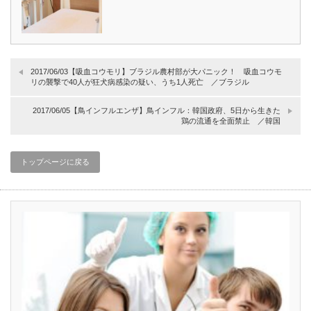
2017/06/03【吸血コウモリ】ブラジル農村部が大パニック！ 吸血コウモ
リの襲撃で40人が狂犬病感染の疑い、うち1人死亡 ／ブラジル
2017/06/05【鳥インフルエンザ】鳥インフル：韓国政府、5日から生きた
鶏の流通を全面禁止 ／韓国
トップページに戻る