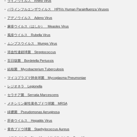
ライノウイルス Rhino Virus
パラインフルエンザウイルス HPIVs Human Parainfluenza Viruses
アデノウイルス Adeno Virus
麻疹ウイルス（はしか） Measles Virus
風疹ウイルス Rubella Virus
ムンプスウイルス Mumps Virus
溶血性連鎖球菌 Streptococcus
百日咳菌 Bordetella Pertussis
結核菌 Mycobacterium Tuberculosis
マイコプラズマ肺炎球菌 Mycoplasma Pneumoniae
レジオネラ Legionella
セラチア菌 Serratia Marcescens
メチシリン耐性黄色ブドウ球菌 MRSA
緑膿菌 Pseudomonas Aeruginosa
肝炎ウイルス Hepatitis Virus
黄色ブドウ球菌 Staphylococcus Aureus