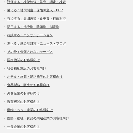
評価する：検便検査・監査・認定・検定
備える：補償制度・保険仲立人・BCP
救済する：集団感染・食中毒・行政対応
活用する：洗浄剤・除菌剤・消毒剤
相談する：コンサルテーション
調べる：感染症対策・ニュース・ブログ
その他：分類されないサービス
医療機関のお客様向け
社会福祉施設のお客様向け
ホテル・旅館・温浴施設のお客様向け
食品製造・販売のお客様向け
外食産業のお客様向け
教育機関のお客様向け
動物・ペット産業のお客様向け
医療・福祉・食品の周辺産業のお客様向け
一般企業のお客様向け