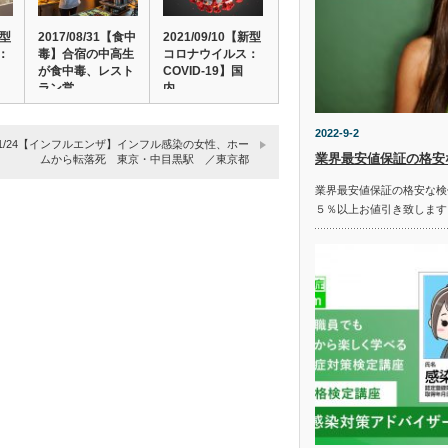
新型
2017/08/31【食中
2021/09/10【新型
：
毒】合宿の中高生
コロナウイルス：
が食中毒、レスト
COVID-19】国
ラン営…
内…
2022-9-2
9/01/24【インフルエンザ】インフル感染の女性、ホー
業界最安値保証の格安
ムから転落死 東京・中目黒駅 ／東京都
業界最安値保証の格安な検
５％以上お値引き致します