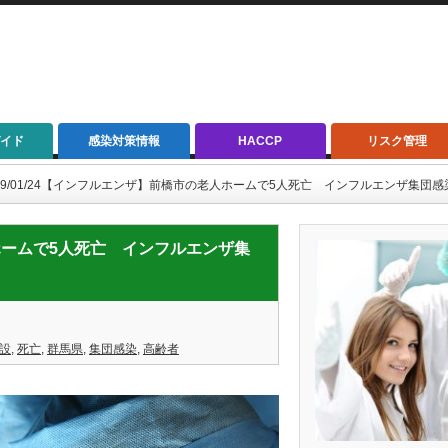
イド
感染対策情報
HACCP
リスク管理
019/01/24【インフルエンザ】前橋市の老人ホームで5人死亡 インフルエンザ集団
人ホームで5人死亡 インフルエンザ集
設
,
死亡
,
群馬県
,
集団感染
,
高齢者