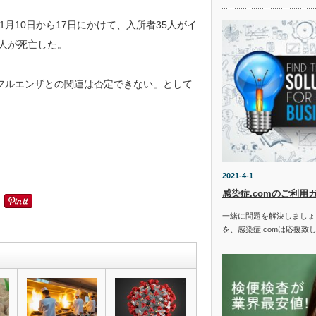
月10日から17日にかけて、入所者35人がイ
5人が死亡した。
フルエンザとの関連は否定できない」として
2021-4-1
感染症.comのご利用
一緒に問題を解決しましょ
を、感染症.comは応援致