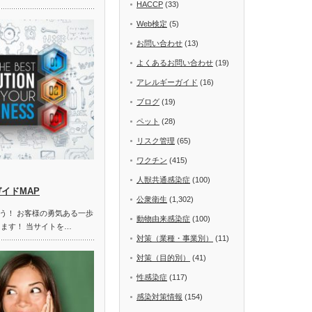
HACCP
(33)
Web検定
(5)
お問い合わせ
(13)
よくあるお問い合わせ
(19)
アレルギーガイド
(16)
ブログ
(19)
ペット
(28)
リスク管理
(65)
ワクチン
(415)
人獣共通感染症
(100)
ガイドMAP
公衆衛生
(1,302)
う！ お客様の勇気ある一歩
動物由来感染症
(100)
します！ 当サイトを…
対策（業種・事業別）
(11)
対策（目的別）
(41)
性感染症
(117)
感染対策情報
(154)