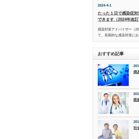
2024-4-1
たった１日で感染症対
できます（2024年改
感染対策アドバイザー（20
て、長期的な感染対策にお役
おすすめ記事
201
病
201
医
201
社