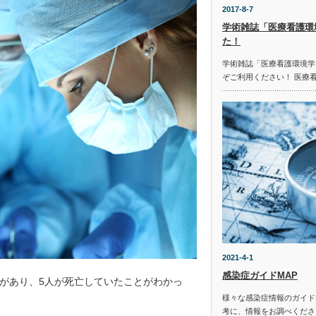
2017-8-7
学術雑誌「医療看護環
た！
学術雑誌「医療看護環境学
ぞご利用ください！ 医療
2021-4-1
感染症ガイドMAP
があり、5人が死亡していたことがわかっ
様々な感染症情報のガイド
考に、情報をお調べください