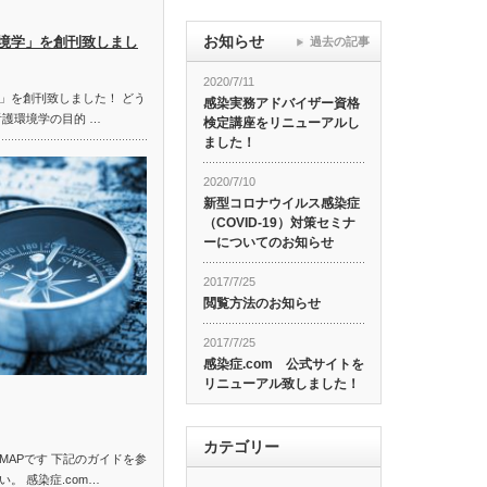
お知らせ
境学」を創刊致しまし
過去の記事
2020/7/11
」を創刊致しました！ どう
感染実務アドバイザー資格
看護環境学の目的 …
検定講座をリニューアルし
ました！
2020/7/10
新型コロナウイルス感染症
（COVID-19）対策セミナ
ーについてのお知らせ
2017/7/25
閲覧方法のお知らせ
2017/7/25
感染症.com 公式サイトを
リニューアル致しました！
カテゴリー
MAPです 下記のガイドを参
。 感染症.com…