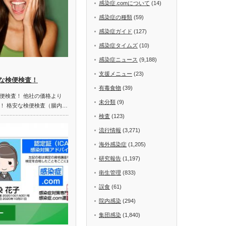
感染症.comについて
(14)
感染症の種類
(59)
感染症ガイド
(127)
感染症タイムズ
(10)
感染症ニュース
(9,188)
支援メニュー
(23)
な検便検査！
有毒食物
(39)
便検査！ 他社の価格より
未分類
(9)
！ 格安な検便検査（腸内…
検査
(123)
流行情報
(3,271)
海外感染症
(1,205)
研究報告
(1,197)
衛生管理
(833)
誤食
(61)
院内感染
(294)
集団感染
(1,840)