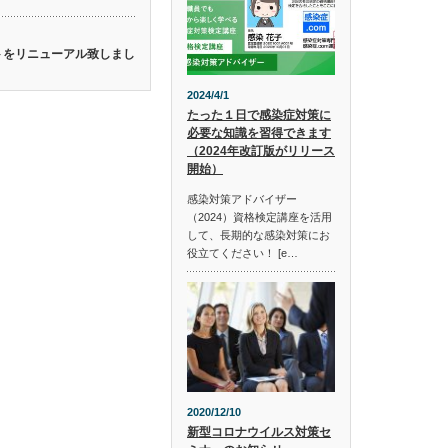
イトをリニューアル致しまし
2024/4/1
たった１日で感染症対策に
必要な知識を習得できます
（2024年改訂版がリリース
開始）
感染対策アドバイザー
（2024）資格検定講座を活用
して、長期的な感染対策にお
役立てください！ [e…
2020/12/10
新型コロナウイルス対策セ