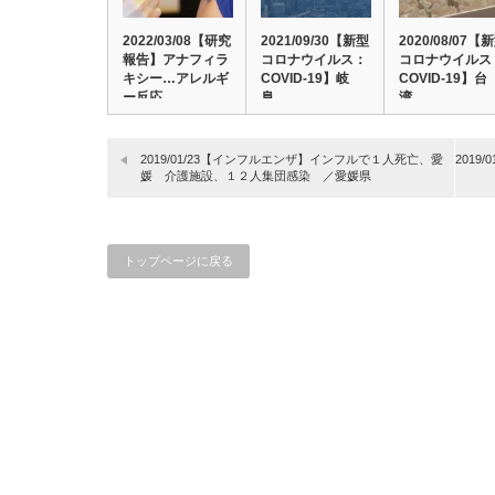
2022/03/08【研究
2021/09/30【新型
2020/08/07【
報告】アナフィラ
コロナウイルス：
コロナウイルス
キシー…アレルギ
COVID-19】岐
COVID-19】台
ー反応…
阜…
湾…
2019/01/23【インフルエンザ】インフルで１人死亡、愛
201
媛 介護施設、１２人集団感染 ／愛媛県
トップページに戻る