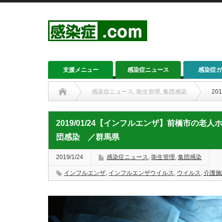
支援メニュー
感染症ニュース
感染症ガ
感染症ニュース
,
衛生管理
,
集団感染
2
2019/01/24【インフルエンザ】前橋市の老
団感染 ／群馬県
2019/1/24
感染症ニュース
,
衛生管理
,
集団感染
インフルエンザ
,
インフルエンザウイルス
,
ウイルス
,
介護施