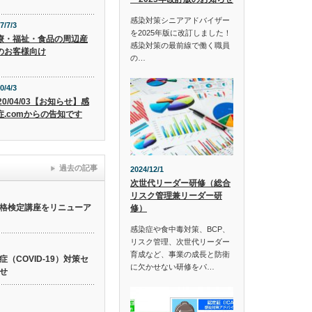
感染対策シニアアドバイザー
7/7/3
を2025年版に改訂しました！
療・福祉・食品の周辺産
感染対策の最前線で働く職員
のお客様向け
の…
0/4/3
20/04/03【お知らせ】感
症.comからの告知です
過去の記事
2024/12/1
次世代リーダー研修（総合
リスク管理兼リーダー研
格検定講座をリニューア
修）
感染症や食中毒対策、BCP、
リスク管理、次世代リーダー
育成など、事業の成長と防衛
（COVID-19）対策セ
に欠かせない研修をパ…
せ