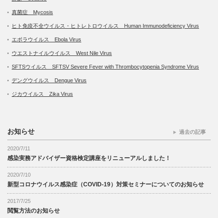
真菌症 Mycosis
ヒト免疫不全ウイルス・ヒトレトロウイルス Human Immunodeficiency Virus
エボラウイルス Ebola Virus
ウエストナイルウイルス West Nile Virus
SFTSウイルス SFTSV Severe Fever with Thrombocytopenia Syndrome Virus
デングウイルス Dengue Virus
ジカウイルス Zika Virus
お知らせ
過去の記事
2020/7/11
感染実務アドバイザー資格検定講座をリニューアルしました！
2020/7/10
新型コロナウイルス感染症（COVID-19）対策セミナーについてのお知らせ
2017/7/25
閲覧方法のお知らせ