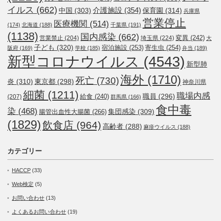
イルス
(662)
介護施設
(354)
中国
(303)
保育園
(314)
兵庫県
営業停止
医療機関
(514)
(174)
北海道
(188)
千葉県
(191)
(1138)
国内感染
(662)
変異
(242)
営業禁止
(204)
埼玉県
(224)
大
子ども
(320)
宿泊施設
(253)
寄生虫
(254)
阪府
(169)
学校
(185)
弁当
(189)
新型コロナウイルス
(4543)
新型肺
海外
(1710)
死亡
(730)
炎
(310)
東京都
(298)
神奈川県
細菌
(1211)
職場内感
職員
(296)
給食
(240)
(207)
群馬県
(166)
食中毒
染
(468)
集団感染
(309)
腸管出血性大腸菌
(266)
(1829)
飲食店
(964)
高齢者
(288)
麻疹ウイルス
(188)
カテゴリー
HACCP
(33)
Web検定
(5)
お問い合わせ
(13)
よくあるお問い合わせ
(19)