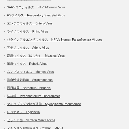
SARSコロナィルス SARS-Corona Virus
RSウイルス Respiratory Syncytial Virus
エンテロウイルス Entero Virus
ライノウイルス Rhino Virus
パラインフルエンザウイルス HPIVs Human Parainfluenza Viruses
アデノウイルス Adeno Virus
麻疹ウイルス（はしか） Measles Virus
風疹ウイルス Rubella Virus
ムンプスウイルス Mumps Virus
溶血性連鎖球菌 Streptococcus
百日咳菌 Bordetella Pertussis
結核菌 Mycobacterium Tuberculosis
マイコプラズマ肺炎球菌 Mycoplasma Pneumoniae
レジオネラ Legionella
セラチア菌 Serratia Marcescens
メチシリン耐性黄色ブドウ球菌 MRSA