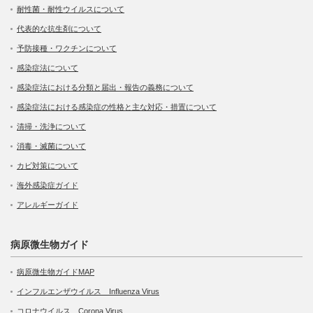
耐性菌・耐性ウイルスについて
代表的な抗生剤について
予防接種・ワクチンについて
感染症法について
感染症法における分類と届出・報告の義務について
感染症法における感染症の性格と主な対応・措置について
清掃・洗浄について
消毒・滅菌について
カビ対策について
海外感染症ガイド
アレルギーガイド
病原微生物ガイド
病原微生物ガイドMAP
インフルエンザウイルス Influenza Virus
コロナウイルス Corona Virus