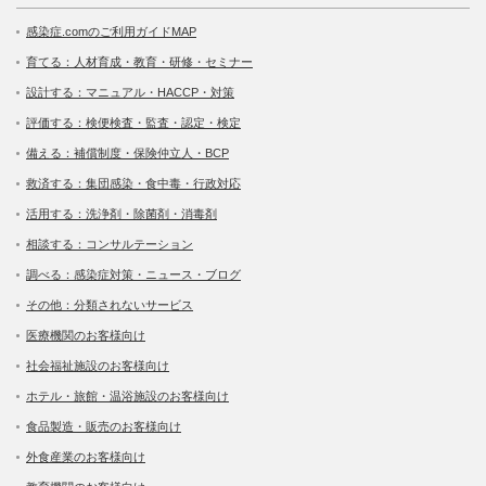
感染症.comのご利用ガイドMAP
育てる：人材育成・教育・研修・セミナー
設計する：マニュアル・HACCP・対策
評価する：検便検査・監査・認定・検定
備える：補償制度・保険仲立人・BCP
救済する：集団感染・食中毒・行政対応
活用する：洗浄剤・除菌剤・消毒剤
相談する：コンサルテーション
調べる：感染症対策・ニュース・ブログ
その他：分類されないサービス
医療機関のお客様向け
社会福祉施設のお客様向け
ホテル・旅館・温浴施設のお客様向け
食品製造・販売のお客様向け
外食産業のお客様向け