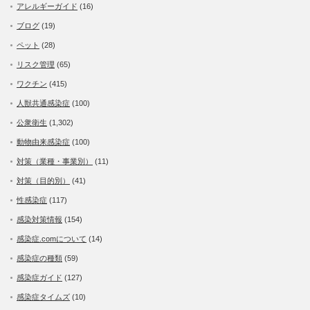
アレルギーガイド
(16)
ブログ
(19)
ペット
(28)
リスク管理
(65)
ワクチン
(415)
人獣共通感染症
(100)
公衆衛生
(1,302)
動物由来感染症
(100)
対策（業種・事業別）
(11)
対策（目的別）
(41)
性感染症
(117)
感染対策情報
(154)
感染症.comについて
(14)
感染症の種類
(59)
感染症ガイド
(127)
感染症タイムズ
(10)