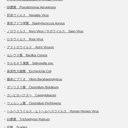
緑膿菌 Pseudomonas Aeruginosa
肝炎ウイルス Hepatitis Virus
黄色ブドウ球菌 Staphylococcus Aureus
ノロウイルス Noro Virus / サポウイルス Sapo Virus
ロタウイルス Rota Virus
アストロウイルス Astro Viruses
セレウス菌 Bacillus Cereus
サルモネラ属菌 Salmonella spp.
病原性大腸菌 Escherichia Coli
腸炎ビブリオ Vibrio Barahaemolyticus
ボツリヌス菌 Clostridium Botulinum
カンピロバクター Campylobacter
ウェルシュ菌 Clostridium Perfringens
ヘルペスウイルス・ヒトヘルペスウイルス Human Herpes Virus
白癬菌 Trichophyton Rubrum
疥癬 Scabies