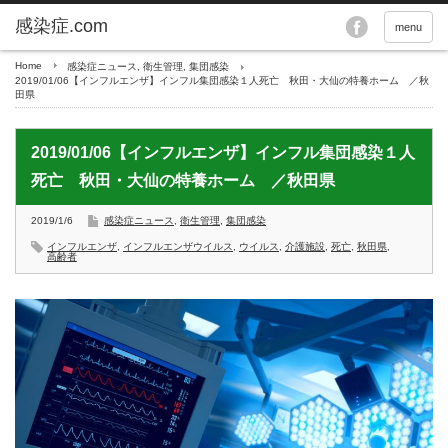
menu
Home
感染症ニュース
,
衛生管理
,
集団感染
2019/01/06【インフルエンザ】インフル集団感染１人死亡 秋田・大仙の特養ホーム ／秋
田県
2019/01/06【インフルエンザ】インフル集団感染１人
死亡 秋田・大仙の特養ホーム ／秋田県
2019/1/6
感染症ニュース
,
衛生管理
,
集団感染
インフルエンザ
,
インフルエンザウイルス
,
ウイルス
,
介護施設
,
死亡
,
秋田県
,
高齢者