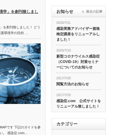
お知らせ
境学」を創刊致しまし
過去の記事
2020/7/11
」を創刊致しました！ どう
感染実務アドバイザー資格
看護環境学の目的 …
検定講座をリニューアルし
ました！
2020/7/10
新型コロナウイルス感染症
（COVID-19）対策セミナ
ーについてのお知らせ
2017/7/25
閲覧方法のお知らせ
2017/7/25
感染症.com 公式サイトを
リニューアル致しました！
カテゴリー
MAPです 下記のガイドを参
。 感染症.com…