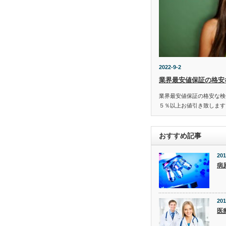
2022-9-2
業界最安値保証の格安
業界最安値保証の格安な検
５％以上お値引き致します
おすすめ記事
201
病
201
医