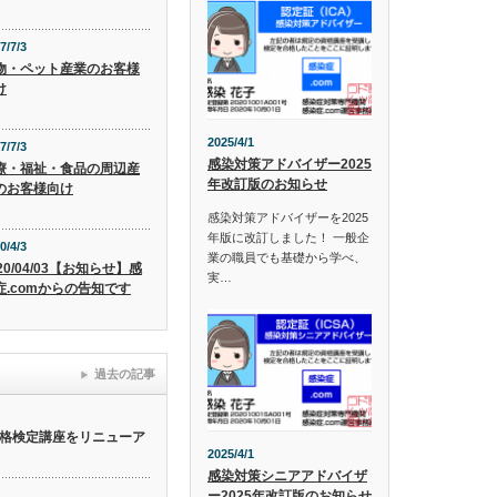
7/7/3
物・ペット産業のお客様
け
2025/4/1
7/7/3
感染対策アドバイザー2025
療・福祉・食品の周辺産
年改訂版のお知らせ
のお客様向け
感染対策アドバイザーを2025
年版に改訂しました！ 一般企
0/4/3
業の職員でも基礎から学べ、
20/04/03【お知らせ】感
実…
症.comからの告知です
過去の記事
格検定講座をリニューア
2025/4/1
感染対策シニアアドバイザ
ー2025年改訂版のお知らせ