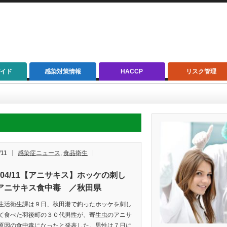
イド
感染対策情報
HACCP
リスク管理
/11
感染症ニュース
,
食品衛生
9/04/11【アニサキス】ホッケの刺し
アニサキス食中毒 ／秋田県
生活衛生課は９日、秋田港で釣ったホッケを刺し
て食べた羽後町の３０代男性が、寄生虫のアニサ
原因の食中毒になったと発表した。男性は７日に