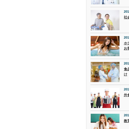
201
社
201
ホ
お
201
食
け
201
外
201
教