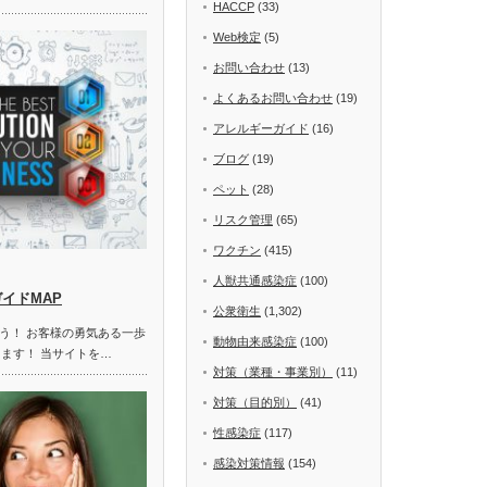
HACCP
(33)
Web検定
(5)
お問い合わせ
(13)
よくあるお問い合わせ
(19)
アレルギーガイド
(16)
ブログ
(19)
ペット
(28)
リスク管理
(65)
ワクチン
(415)
人獣共通感染症
(100)
ガイドMAP
公衆衛生
(1,302)
う！ お客様の勇気ある一歩
動物由来感染症
(100)
します！ 当サイトを…
対策（業種・事業別）
(11)
対策（目的別）
(41)
性感染症
(117)
感染対策情報
(154)