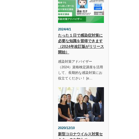
2024/4/1
たった１日で感染症対策に
必要な知識を習得できます
（2024年改訂版がリリース
開始）
感染対策アドバイザー
（2024）資格検定講座を活用
して、長期的な感染対策にお
役立てください！ [e…
2020/12/10
新型コロナウイルス対策セ