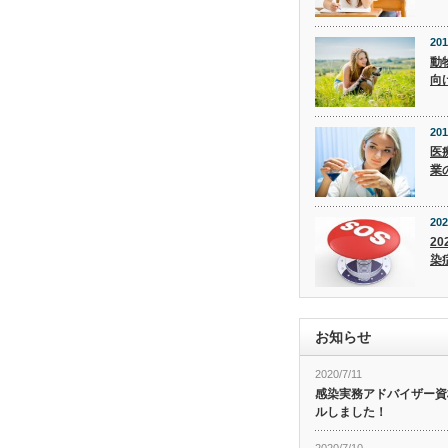
201
動
向
201
医
業
202
20
染
お知らせ
2020/7/11
感染実務アドバイザー資
ルしました！