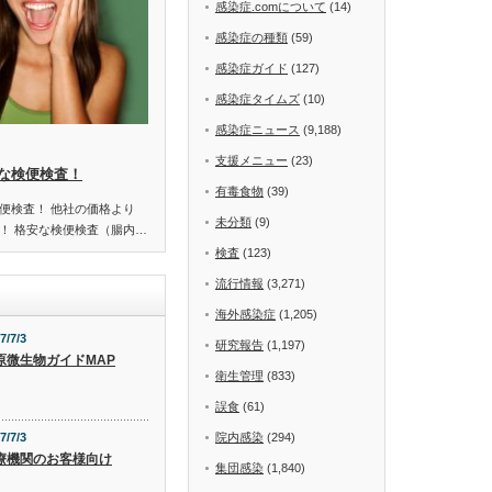
感染症.comについて
(14)
感染症の種類
(59)
感染症ガイド
(127)
感染症タイムズ
(10)
感染症ニュース
(9,188)
支援メニュー
(23)
な検便検査！
有毒食物
(39)
便検査！ 他社の価格より
未分類
(9)
！ 格安な検便検査（腸内…
検査
(123)
流行情報
(3,271)
海外感染症
(1,205)
7/7/3
研究報告
(1,197)
原微生物ガイドMAP
衛生管理
(833)
誤食
(61)
7/7/3
院内感染
(294)
療機関のお客様向け
集団感染
(1,840)