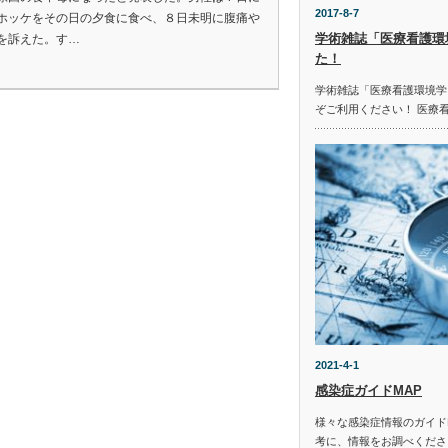
2017-8-7
ホッケをその日の夕食に食べ、８日未明に腹痛や
学術雑誌「医療看護環
を訴えた。す…
た！
学術雑誌「医療看護環境学
ぞご利用ください！ 医療
2021-4-1
感染症ガイドMAP
様々な感染症情報のガイド
考に、情報をお調べください