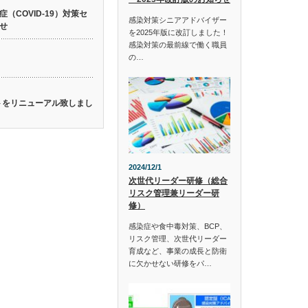
（COVID-19）対策セ
感染対策シニアアドバイザー
せ
を2025年版に改訂しました！
感染対策の最前線で働く職員
の…
イトをリニューアル致しまし
2024/12/1
次世代リーダー研修（総合
リスク管理兼リーダー研
修）
感染症や食中毒対策、BCP、
リスク管理、次世代リーダー
育成など、事業の成長と防衛
に欠かせない研修をパ…