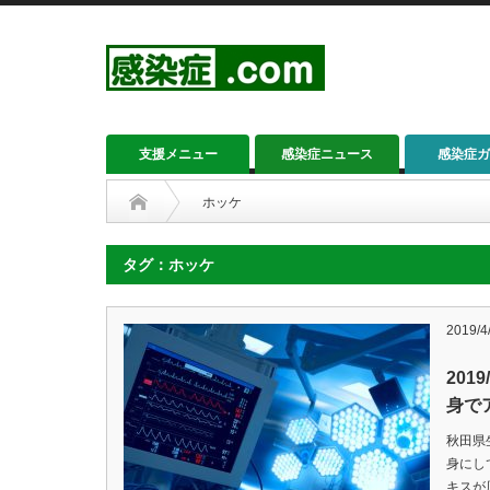
支援メニュー
感染症ニュース
感染症ガ
ホッケ
タグ：ホッケ
2019/4
201
身で
秋田県
身にし
キスが