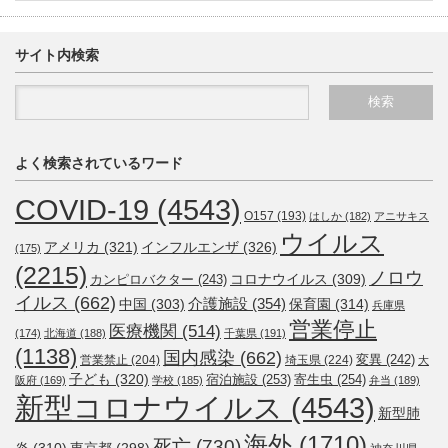
サイト内検索
よく検索されているワード
COVID-19
(4543)
O157
(193)
はしか
(182)
アニサキス
ウイルス
アメリカ
(321)
インフルエンザ
(326)
(175)
(2215)
ノロウ
コロナウイルス
(309)
カンピロバクター
(243)
イルス
(662)
介護施設
(354)
中国
(303)
保育園
(314)
兵庫県
営業停止
医療機関
(514)
(174)
北海道
(188)
千葉県
(191)
(1138)
国内感染
(662)
変異
(242)
営業禁止
(204)
埼玉県
(224)
大
子ども
(320)
宿泊施設
(253)
寄生虫
(254)
阪府
(169)
学校
(185)
弁当
(189)
新型コロナウイルス
(4543)
新型肺
海外
(1710)
死亡
(730)
炎
(310)
東京都
(298)