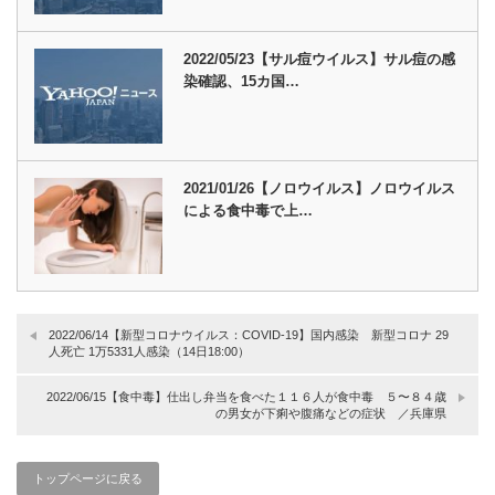
2022/05/23【サル痘ウイルス】サル痘の感
染確認、15カ国…
2021/01/26【ノロウイルス】ノロウイルス
による食中毒で上…
2022/06/14【新型コロナウイルス：COVID-19】国内感染 新型コロナ 29
人死亡 1万5331人感染（14日18:00）
2022/06/15【食中毒】仕出し弁当を食べた１１６人が食中毒 ５〜８４歳
の男女が下痢や腹痛などの症状 ／兵庫県
トップページに戻る