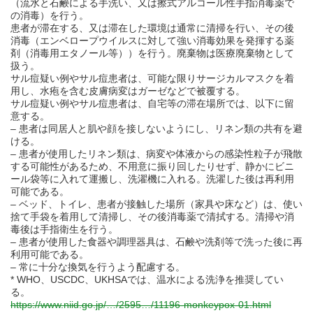
（流水と石鹸による手洗い、又は擦式アルコール性手指消毒薬で
の消毒）を行う。
患者が滞在する、又は滞在した環境は通常に清掃を行い、その後
消毒（エンベロープウイルスに対して強い消毒効果を発揮する薬
剤（消毒用エタノール等））を行う。廃棄物は医療廃棄物として
扱う。
サル痘疑い例やサル痘患者は、可能な限りサージカルマスクを着
用し、水疱を含む皮膚病変はガーゼなどで被覆する。
サル痘疑い例やサル痘患者は、自宅等の滞在場所では、以下に留
意する。
– 患者は同居人と肌や顔を接しないようにし、リネン類の共有を避
ける。
– 患者が使用したリネン類は、病変や体液からの感染性粒子が飛散
する可能性があるため、不用意に振り回したりせず、静かにビニ
ール袋等に入れて運搬し、洗濯機に入れる。洗濯した後は再利用
可能である。
– ベッド、トイレ、患者が接触した場所（家具や床など）は、使い
捨て手袋を着用して清掃し、その後消毒薬で清拭する。清掃や消
毒後は手指衛生を行う。
– 患者が使用した食器や調理器具は、石鹸や洗剤等で洗った後に再
利用可能である。
– 常に十分な換気を行うよう配慮する。
* WHO、USCDC、UKHSAでは、温水による洗浄を推奨してい
る。
https://www.niid.go.jp/…/2595…/11196-monkeypox-01.html