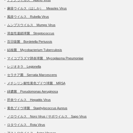
麻疹ウイルス（はしか） Measles Virus
風疹ウイルス Rubella Virus
ムンプスウイルス Mumps Virus
溶血性連鎖球菌 Streptococcus
百日咳菌 Bordetella Pertussis
結核菌 Mycobacterium Tuberculosis
マイコプラズマ肺炎球菌 Mycoplasma Pneumoniae
レジオネラ Legionella
セラチア菌 Serratia Marcescens
メチシリン耐性黄色ブドウ球菌 MRSA
緑膿菌 Pseudomonas Aeruginosa
肝炎ウイルス Hepatitis Virus
黄色ブドウ球菌 Staphylococcus Aureus
ノロウイルス Noro Virus / サポウイルス Sapo Virus
ロタウイルス Rota Virus
アストロウイルス Astro Viruses