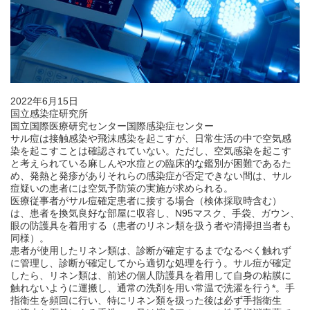
2022年6月15日
国立感染症研究所
国立国際医療研究センター国際感染症センター
サル痘は接触感染や飛沫感染を起こすが、日常生活の中で空気感
染を起こすことは確認されていない。ただし、空気感染を起こす
と考えられている麻しんや水痘との臨床的な鑑別が困難であるた
め、発熱と発疹がありそれらの感染症が否定できない間は、サル
痘疑いの患者には空気予防策の実施が求められる。
医療従事者がサル痘確定患者に接する場合（検体採取時含む）
は、患者を換気良好な部屋に収容し、N95マスク、手袋、ガウン、
眼の防護具を着用する（患者のリネン類を扱う者や清掃担当者も
同様）。
患者が使用したリネン類は、診断が確定するまでなるべく触れず
に管理し、診断が確定してから適切な処理を行う。サル痘が確定
したら、リネン類は、前述の個人防護具を着用して自身の粘膜に
触れないように運搬し、通常の洗剤を用い常温で洗濯を行う*。手
指衛生を頻回に行い、特にリネン類を扱った後は必ず手指衛生