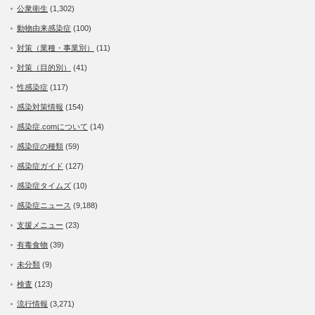
公衆衛生
(1,302)
動物由来感染症
(100)
対策（業種・事業別）
(11)
対策（目的別）
(41)
性感染症
(117)
感染対策情報
(154)
感染症.comについて
(14)
感染症の種類
(59)
感染症ガイド
(127)
感染症タイムズ
(10)
感染症ニュース
(9,188)
支援メニュー
(23)
有毒食物
(39)
未分類
(9)
検査
(123)
流行情報
(3,271)