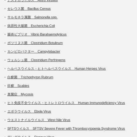
セレウス菌 Bacillus Cereus
サルモネラ属菌 Salmonella spp.
病原性大腸菌 Escherichia Coli
腸炎ビブリオ Vibrio Barahaemolyticus
ボツリヌス菌 Clostridium Botulinum
カンピロバクター Campylobacter
ウェルシュ菌 Clostridium Perfringens
ヘルペスウイルス・ヒトヘルペスウイルス Human Herpes Virus
白癬菌 Trichophyton Rubrum
疥癬 Scabies
真菌症 Mycosis
ヒト免疫不全ウイルス・ヒトレトロウイルス Human Immunodeficiency Virus
エボラウイルス Ebola Virus
ウエストナイルウイルス West Nile Virus
SFTSウイルス SFTSV Severe Fever with Thrombocytopenia Syndrome Virus
デングウイルス Dengue Virus