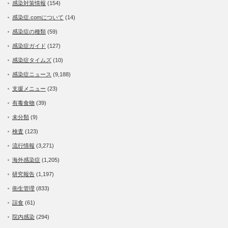
感染対策情報
(154)
感染症.comについて
(14)
感染症の種類
(59)
感染症ガイド
(127)
感染症タイムズ
(10)
感染症ニュース
(9,188)
支援メニュー
(23)
有毒食物
(39)
未分類
(9)
検査
(123)
流行情報
(3,271)
海外感染症
(1,205)
研究報告
(1,197)
衛生管理
(833)
誤食
(61)
院内感染
(294)