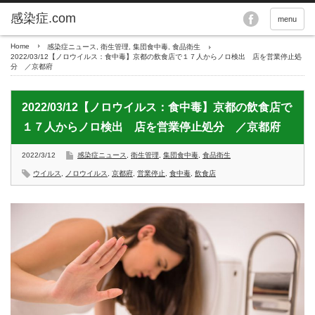
menu
Home
感染症ニュース
,
衛生管理
,
集団食中毒
,
食品衛生
2022/03/12【ノロウイルス：食中毒】京都の飲食店で１７人からノロ検出 店を営業停止処
分 ／京都府
2022/03/12【ノロウイルス：食中毒】京都の飲食店で
１７人からノロ検出 店を営業停止処分 ／京都府
2022/3/12
感染症ニュース
,
衛生管理
,
集団食中毒
,
食品衛生
ウイルス
,
ノロウイルス
,
京都府
,
営業停止
,
食中毒
,
飲食店