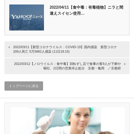
2022/04/11【食中毒：有毒植物】ニラと間
違えスイセン使用…
2022/03/11【新型コロナウイルス：COVID-19】国内感染 新型コロナ
209人死亡 5万5882人感染 (11日18:15)
2022/03/12【ノロウイルス：食中毒】回転ずし店で食事の客9人が下痢や
嘔吐、2日間の営業停止処分 京都・亀岡 ／京都府
トップページに戻る