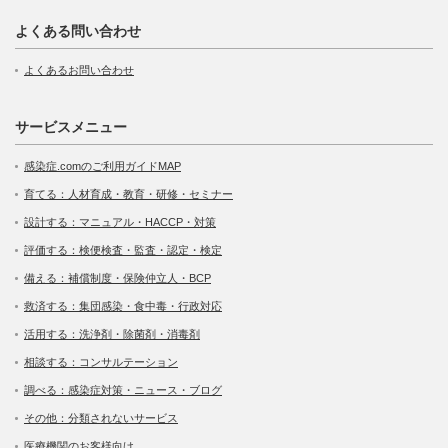
よくある問い合わせ
よくあるお問い合わせ
サービスメニュー
感染症.comのご利用ガイドMAP
育てる：人材育成・教育・研修・セミナー
設計する：マニュアル・HACCP・対策
評価する：検便検査・監査・認定・検定
備える：補償制度・保険仲立人・BCP
救済する：集団感染・食中毒・行政対応
活用する：洗浄剤・除菌剤・消毒剤
相談する：コンサルテーション
調べる：感染症対策・ニュース・ブログ
その他：分類されないサービス
医療機関のお客様向け