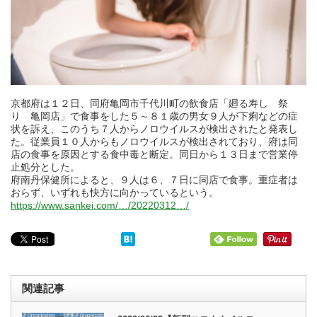
京都府は１２日、同府亀岡市千代川町の飲食店「廻る寿し 祭
り 亀岡店」で食事をした５～８１歳の男女９人が下痢などの症
状を訴え、このうち７人からノロウイルスが検出されたと発表し
た。従業員１０人からもノロウイルスが検出されており、府は同
店の食事を原因とする食中毒と断定。同日から１３日まで営業停
止処分とした。
府南丹保健所によると、９人は６、７日に同店で食事。重症者は
おらず、いずれも快方に向かっているという。
https://www.sankei.com/…/20220312…/
関連記事