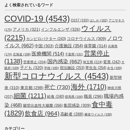
よく検索されているワード
COVID-19
(4543)
O157
(193)
はしか
(182)
アニサキス
ウイルス
アメリカ
(321)
インフルエンザ
(326)
(175)
(2215)
ノロウ
コロナウイルス
(309)
カンピロバクター
(243)
イルス
(662)
介護施設
(354)
中国
(303)
保育園
(314)
兵庫県
営業停止
医療機関
(514)
(174)
北海道
(188)
千葉県
(191)
(1138)
国内感染
(662)
変異
(242)
営業禁止
(204)
埼玉県
(224)
大
子ども
(320)
宿泊施設
(253)
寄生虫
(254)
阪府
(169)
学校
(185)
弁当
(189)
新型コロナウイルス
(4543)
新型肺
海外
(1710)
死亡
(730)
炎
(310)
東京都
(298)
神奈川県
細菌
(1211)
職場内感
職員
(296)
給食
(240)
(207)
群馬県
(166)
食中毒
染
(468)
集団感染
(309)
腸管出血性大腸菌
(266)
(1829)
飲食店
(964)
高齢者
(288)
麻疹ウイルス
(188)
カテゴリー