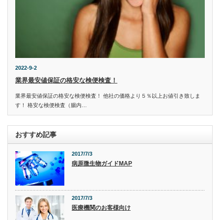
2022-9-2
業界最安値保証の格安な検便検査！
業界最安値保証の格安な検便検査！ 他社の価格より５％以上お値引き致しま
す！ 格安な検便検査（腸内…
おすすめ記事
2017/7/3
病原微生物ガイドMAP
2017/7/3
医療機関のお客様向け