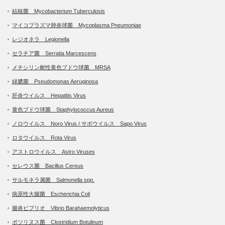
結核菌 Mycobacterium Tuberculosis
マイコプラズマ肺炎球菌 Mycoplasma Pneumoniae
レジオネラ Legionella
セラチア菌 Serratia Marcescens
メチシリン耐性黄色ブドウ球菌 MRSA
緑膿菌 Pseudomonas Aeruginosa
肝炎ウイルス Hepatitis Virus
黄色ブドウ球菌 Staphylococcus Aureus
ノロウイルス Noro Virus / サポウイルス Sapo Virus
ロタウイルス Rota Virus
アストロウイルス Astro Viruses
セレウス菌 Bacillus Cereus
サルモネラ属菌 Salmonella spp.
病原性大腸菌 Escherichia Coli
腸炎ビブリオ Vibrio Barahaemolyticus
ボツリヌス菌 Clostridium Botulinum