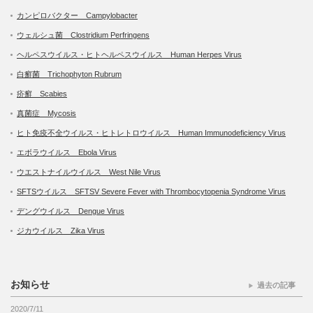
カンピロバクター Campylobacter
ウェルシュ菌 Clostridium Perfringens
ヘルペスウイルス・ヒトヘルペスウイルス Human Herpes Virus
白癬菌 Trichophyton Rubrum
疥癬 Scabies
真菌症 Mycosis
ヒト免疫不全ウイルス・ヒトレトロウイルス Human Immunodeficiency Virus
エボラウイルス Ebola Virus
ウエストナイルウイルス West Nile Virus
SFTSウイルス SFTSV Severe Fever with Thrombocytopenia Syndrome Virus
デングウイルス Dengue Virus
ジカウイルス Zika Virus
お知らせ
過去の記事
2020/7/11