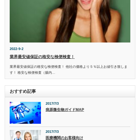
2022-9-2
業界最安値保証の格安な検便検査！
業界最安値保証の格安な検便検査！ 他社の価格より５％以上お値引き致しま
す！ 格安な検便検査（腸内…
おすすめ記事
2017/7/3
病原微生物ガイドMAP
2017/7/3
医療機関のお客様向け