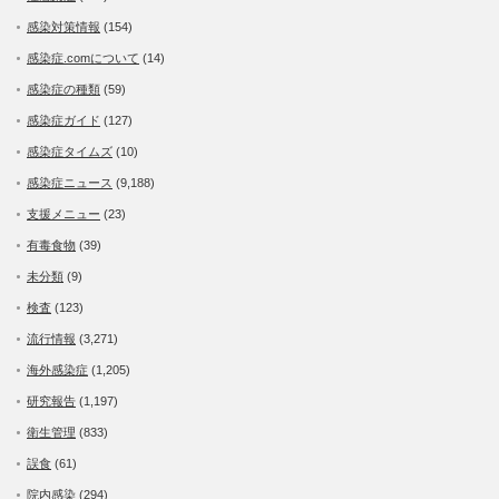
感染対策情報
(154)
感染症.comについて
(14)
感染症の種類
(59)
感染症ガイド
(127)
感染症タイムズ
(10)
感染症ニュース
(9,188)
支援メニュー
(23)
有毒食物
(39)
未分類
(9)
検査
(123)
流行情報
(3,271)
海外感染症
(1,205)
研究報告
(1,197)
衛生管理
(833)
誤食
(61)
院内感染
(294)