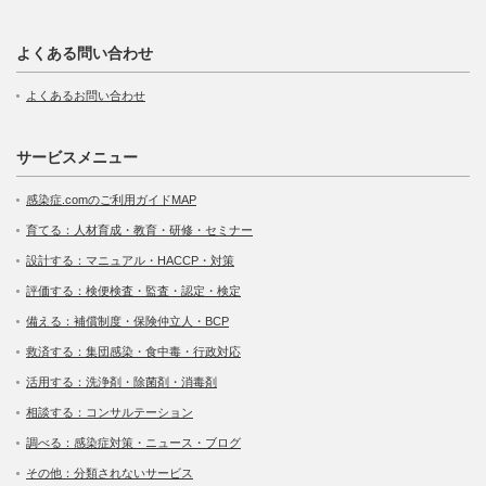
よくある問い合わせ
よくあるお問い合わせ
サービスメニュー
感染症.comのご利用ガイドMAP
育てる：人材育成・教育・研修・セミナー
設計する：マニュアル・HACCP・対策
評価する：検便検査・監査・認定・検定
備える：補償制度・保険仲立人・BCP
救済する：集団感染・食中毒・行政対応
活用する：洗浄剤・除菌剤・消毒剤
相談する：コンサルテーション
調べる：感染症対策・ニュース・ブログ
その他：分類されないサービス