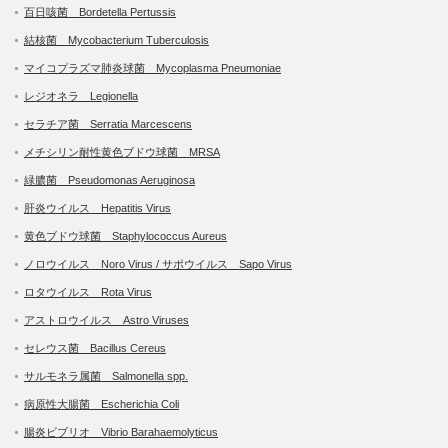
百日咳菌 Bordetella Pertussis
結核菌 Mycobacterium Tuberculosis
マイコプラズマ肺炎球菌 Mycoplasma Pneumoniae
レジオネラ Legionella
セラチア菌 Serratia Marcescens
メチシリン耐性黄色ブドウ球菌 MRSA
緑膿菌 Pseudomonas Aeruginosa
肝炎ウイルス Hepatitis Virus
黄色ブドウ球菌 Staphylococcus Aureus
ノロウイルス Noro Virus / サポウイルス Sapo Virus
ロタウイルス Rota Virus
アストロウイルス Astro Viruses
セレウス菌 Bacillus Cereus
サルモネラ属菌 Salmonella spp.
病原性大腸菌 Escherichia Coli
腸炎ビブリオ Vibrio Barahaemolyticus