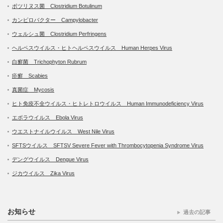
ボツリヌス菌 Clostridium Botulinum
カンピロバクター Campylobacter
ウェルシュ菌 Clostridium Perfringens
ヘルペスウイルス・ヒトヘルペスウイルス Human Herpes Virus
白癬菌 Trichophyton Rubrum
疥癬 Scabies
真菌症 Mycosis
ヒト免疫不全ウイルス・ヒトレトロウイルス Human Immunodeficiency Virus
エボラウイルス Ebola Virus
ウエストナイルウイルス West Nile Virus
SFTSウイルス SFTSV Severe Fever with Thrombocytopenia Syndrome Virus
デングウイルス Dengue Virus
ジカウイルス Zika Virus
お知らせ
過去の記事