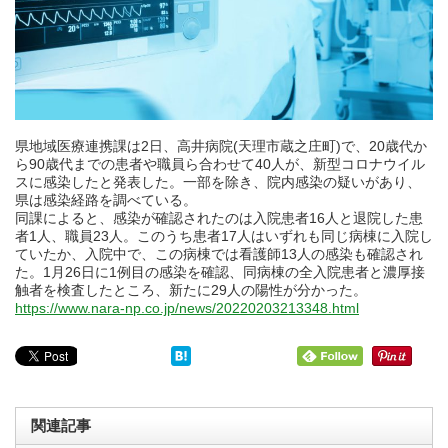
県地域医療連携課は2日、高井病院(天理市蔵之庄町)で、20歳代か
ら90歳代までの患者や職員ら合わせて40人が、新型コロナウイル
スに感染したと発表した。一部を除き、院内感染の疑いがあり、
県は感染経路を調べている。
同課によると、感染が確認されたのは入院患者16人と退院した患
者1人、職員23人。このうち患者17人はいずれも同じ病棟に入院し
ていたか、入院中で、この病棟では看護師13人の感染も確認され
た。1月26日に1例目の感染を確認、同病棟の全入院患者と濃厚接
触者を検査したところ、新たに29人の陽性が分かった。
https://www.nara-np.co.jp/news/20220203213348.html
関連記事