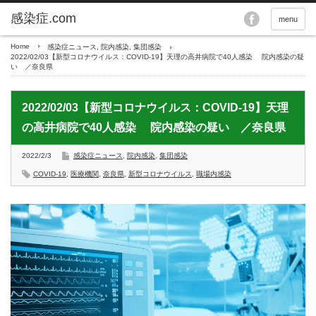
menu
Home
感染症ニュース
,
院内感染
,
集団感染
2022/02/03【新型コロナウイルス：COVID-19】天理の高井病院で40人感染 院内感染の疑
い ／奈良県
2022/02/03【新型コロナウイルス：COVID-19】天理
の高井病院で40人感染 院内感染の疑い ／奈良県
2022/2/3
感染症ニュース
,
院内感染
,
集団感染
COVID-19
,
医療機関
,
奈良県
,
新型コロナウイルス
,
職場内感染