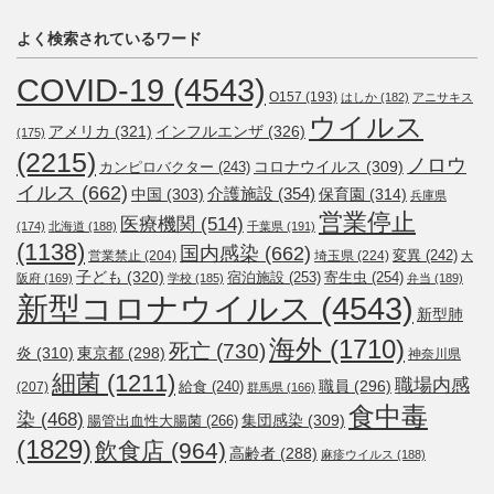
よく検索されているワード
COVID-19
(4543)
O157
(193)
はしか
(182)
アニサキス
ウイルス
アメリカ
(321)
インフルエンザ
(326)
(175)
(2215)
ノロウ
コロナウイルス
(309)
カンピロバクター
(243)
イルス
(662)
介護施設
(354)
中国
(303)
保育園
(314)
兵庫県
営業停止
医療機関
(514)
(174)
北海道
(188)
千葉県
(191)
(1138)
国内感染
(662)
変異
(242)
営業禁止
(204)
埼玉県
(224)
大
子ども
(320)
宿泊施設
(253)
寄生虫
(254)
阪府
(169)
学校
(185)
弁当
(189)
新型コロナウイルス
(4543)
新型肺
海外
(1710)
死亡
(730)
炎
(310)
東京都
(298)
神奈川県
細菌
(1211)
職場内感
職員
(296)
給食
(240)
(207)
群馬県
(166)
食中毒
染
(468)
集団感染
(309)
腸管出血性大腸菌
(266)
(1829)
飲食店
(964)
高齢者
(288)
麻疹ウイルス
(188)