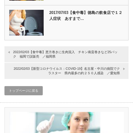
2017/07/03【食中毒】徳島の飲食店で１２
人症状 あすまで…
2022/02/03【食中毒】恵方巻きに生肉混入 チキン南蛮巻きなど25パッ
ク 福岡で誤販売 ／福岡県
2022/02/03【新型コロナウイルス：COVID-19】名古屋・中川の病院でク
ラスター 県内最多の約２５０人感染 ／愛知県
トップページに戻る