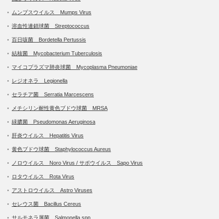
ムンプスウイルス Mumps Virus
溶血性連鎖球菌 Streptococcus
百日咳菌 Bordetella Pertussis
結核菌 Mycobacterium Tuberculosis
マイコプラズマ肺炎球菌 Mycoplasma Pneumoniae
レジオネラ Legionella
セラチア菌 Serratia Marcescens
メチシリン耐性黄色ブドウ球菌 MRSA
緑膿菌 Pseudomonas Aeruginosa
肝炎ウイルス Hepatitis Virus
黄色ブドウ球菌 Staphylococcus Aureus
ノロウイルス Noro Virus / サポウイルス Sapo Virus
ロタウイルス Rota Virus
アストロウイルス Astro Viruses
セレウス菌 Bacillus Cereus
サルモネラ属菌 Salmonella spp.