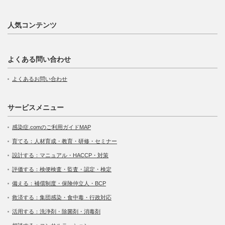
人気コンテンツ
よくある問い合わせ
よくあるお問い合わせ
サービスメニュー
感染症.comのご利用ガイドMAP
育てる：人材育成・教育・研修・セミナー
設計する：マニュアル・HACCP・対策
評価する：検便検査・監査・認定・検定
備える：補償制度・保険仲立人・BCP
救済する：集団感染・食中毒・行政対応
活用する：洗浄剤・除菌剤・消毒剤