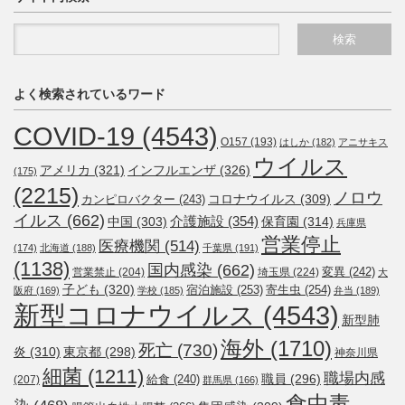
よく検索されているワード
COVID-19
(4543)
O157
(193)
はしか
(182)
アニサキス
ウイルス
アメリカ
(321)
インフルエンザ
(326)
(175)
(2215)
ノロウ
コロナウイルス
(309)
カンピロバクター
(243)
イルス
(662)
介護施設
(354)
中国
(303)
保育園
(314)
兵庫県
営業停止
医療機関
(514)
(174)
北海道
(188)
千葉県
(191)
(1138)
国内感染
(662)
変異
(242)
営業禁止
(204)
埼玉県
(224)
大
子ども
(320)
宿泊施設
(253)
寄生虫
(254)
阪府
(169)
学校
(185)
弁当
(189)
新型コロナウイルス
(4543)
新型肺
海外
(1710)
死亡
(730)
炎
(310)
東京都
(298)
神奈川県
細菌
(1211)
職場内感
職員
(296)
給食
(240)
(207)
群馬県
(166)
食中毒