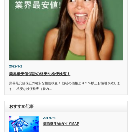
2022-9-2
業界最安値保証の格安な検便検査！
業界最安値保証の格安な検便検査！ 他社の価格より５％以上お値引き致しま
す！ 格安な検便検査（腸内…
おすすめ記事
2017/7/3
病原微生物ガイドMAP