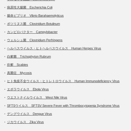
病原性大腸菌 Escherichia Coli
腸炎ビブリオ Vibrio Barahaemolyticus
ボツリヌス菌 Clostridium Botulinum
カンピロバクター Campylobacter
ウェルシュ菌 Clostridium Perfringens
ヘルペスウイルス・ヒトヘルペスウイルス Human Herpes Virus
白癬菌 Trichophyton Rubrum
疥癬 Scabies
真菌症 Mycosis
ヒト免疫不全ウイルス・ヒトレトロウイルス Human Immunodeficiency Virus
エボラウイルス Ebola Virus
ウエストナイルウイルス West Nile Virus
SFTSウイルス SFTSV Severe Fever with Thrombocytopenia Syndrome Virus
デングウイルス Dengue Virus
ジカウイルス Zika Virus