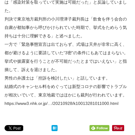
は「感染対策を取っていて実施は可能だった」と反論していまし
た。
判決で東京地方裁判所の小川理津子裁判長は「飲食を伴う会合の
自粛が都知事から呼びかけられていた時期で、挙式をためらう気
持ちは十分に理解できる」と述べました。
一方で「緊急事態宣言は出ておらず、式場は天井が非常に高く、
都が避けるように要請していた“3密”の条件にもあてはまらない。
挙式や披露宴を行うことが不可能だったとまではいえない」と指
摘して、訴えを退けました。
男性の弁護士は「控訴を検討したい」と話しています。
結婚式のキャンセル料をめぐっては新型コロナの影響でトラブル
が相次いでいて、東京地裁ではほかにも裁判が行われています。
https://www3.nhk.or.jp/…/20210928/k10013281011000.html