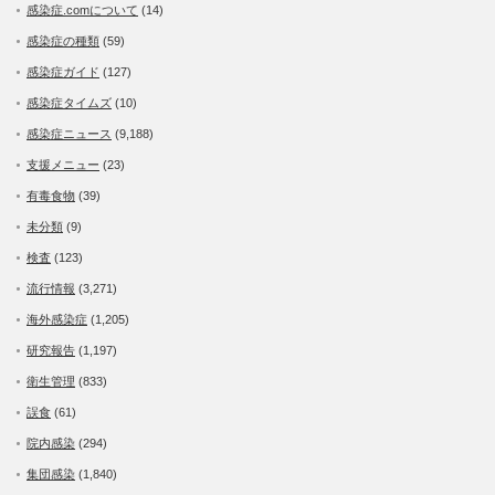
感染症.comについて
(14)
感染症の種類
(59)
感染症ガイド
(127)
感染症タイムズ
(10)
感染症ニュース
(9,188)
支援メニュー
(23)
有毒食物
(39)
未分類
(9)
検査
(123)
流行情報
(3,271)
海外感染症
(1,205)
研究報告
(1,197)
衛生管理
(833)
誤食
(61)
院内感染
(294)
集団感染
(1,840)