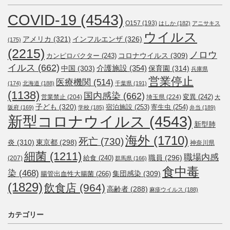
COVID-19
(4543)
O157
(193)
はしか
(182)
アニサキス
ウイルス
アメリカ
(321)
インフルエンザ
(326)
(175)
(2215)
ノロウ
コロナウイルス
(309)
カンピロバクター
(243)
イルス
(662)
介護施設
(354)
中国
(303)
保育園
(314)
兵庫県
営業停止
医療機関
(514)
(174)
北海道
(188)
千葉県
(191)
(1138)
国内感染
(662)
変異
(242)
営業禁止
(204)
埼玉県
(224)
大
子ども
(320)
宿泊施設
(253)
寄生虫
(254)
阪府
(169)
学校
(185)
弁当
(189)
新型コロナウイルス
(4543)
新型肺
海外
(1710)
死亡
(730)
炎
(310)
東京都
(298)
神奈川県
細菌
(1211)
職場内感
職員
(296)
給食
(240)
(207)
群馬県
(166)
食中毒
染
(468)
集団感染
(309)
腸管出血性大腸菌
(266)
(1829)
飲食店
(964)
高齢者
(288)
麻疹ウイルス
(188)
カテゴリー