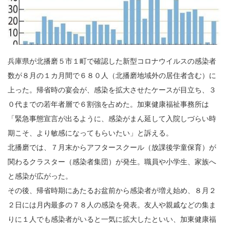
兵庫県が北播磨５市１町で確認した新型コロナウイルスの感染者
数が８月の１カ月間で６８０人（北播磨地域外の居住者含む）に
上った。帰省時の宴会が、感染を拡大させたケースが目立ち、３
０代までの若年者層で６割強を占めた。加東健康福祉事務所は
「緊急事態宣言が出るように、感染がまん延して入院しづらい時
期こそ、より敏感になってもらいたい」と訴える。
北播磨では、７月末からアフタースクール（放課後学童保育）が
関わるクラスター（感染者集団）が発生。職員や小学生、家族へ
と感染が広がった。
その後、帰省時期にあたるお盆前から感染者が増え始め、８月２
２日には月内最多の７８人の感染を発表。友人や親戚などの集ま
りに１人でも感染者がいると一気に拡大したといい、加東健康福