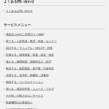
よくある問い合わせ
よくあるお問い合わせ
サービスメニュー
感染症.comのご利用ガイドMAP
育てる：人材育成・教育・研修・セミナー
設計する：マニュアル・HACCP・対策
評価する：検便検査・監査・認定・検定
備える：補償制度・保険仲立人・BCP
救済する：集団感染・食中毒・行政対応
活用する：洗浄剤・除菌剤・消毒剤
相談する：コンサルテーション
調べる：感染症対策・ニュース・ブログ
その他：分類されないサービス
医療機関のお客様向け