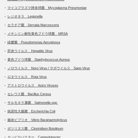
マイコプラズマ肺炎球菌 Mycoplasma Pneumoniae
レジオネラ Legionella
セラチア菌 Serratia Marcescens
メチシリン耐性黄色ブドウ球菌 MRSA
緑膿菌 Pseudomonas Aeruginosa
肝炎ウイルス Hepatitis Virus
黄色ブドウ球菌 Staphylococcus Aureus
ノロウイルス Noro Virus / サポウイルス Sapo Virus
ロタウイルス Rota Virus
アストロウイルス Astro Viruses
セレウス菌 Bacillus Cereus
サルモネラ属菌 Salmonella spp.
病原性大腸菌 Escherichia Coli
腸炎ビブリオ Vibrio Barahaemolyticus
ボツリヌス菌 Clostridium Botulinum
カンピロバクター Campylobacter