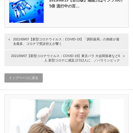
2019/08/19【百日咳】感染力はインフルの
5倍 流行中の百…
2021/09/07【新型コロナウイルス：COVID-19】「調剤薬局」の倒産が過
去最多、コロナで受診控えが響く
2021/09/07【新型コロナウイルス：COVID-19】東京パラ 大会関係者など6
人 新型コロナに感染 計312人に ／パラリンピック
トップページに戻る