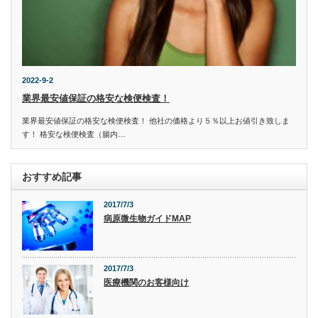
2022-9-2
業界最安値保証の格安な検便検査！
業界最安値保証の格安な検便検査！ 他社の価格より５％以上お値引き致しま
す！ 格安な検便検査（腸内…
おすすめ記事
2017/7/3
病原微生物ガイドMAP
2017/7/3
医療機関のお客様向け