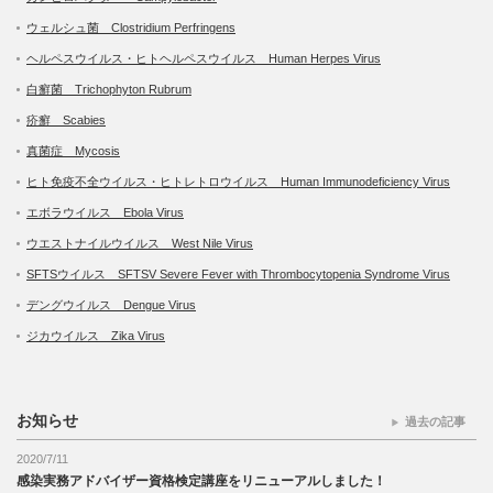
ウェルシュ菌 Clostridium Perfringens
ヘルペスウイルス・ヒトヘルペスウイルス Human Herpes Virus
白癬菌 Trichophyton Rubrum
疥癬 Scabies
真菌症 Mycosis
ヒト免疫不全ウイルス・ヒトレトロウイルス Human Immunodeficiency Virus
エボラウイルス Ebola Virus
ウエストナイルウイルス West Nile Virus
SFTSウイルス SFTSV Severe Fever with Thrombocytopenia Syndrome Virus
デングウイルス Dengue Virus
ジカウイルス Zika Virus
お知らせ
過去の記事
2020/7/11
感染実務アドバイザー資格検定講座をリニューアルしました！