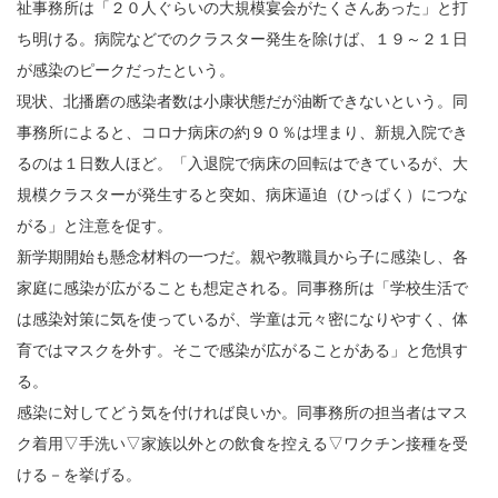
祉事務所は「２０人ぐらいの大規模宴会がたくさんあった」と打
ち明ける。病院などでのクラスター発生を除けば、１９～２１日
が感染のピークだったという。
現状、北播磨の感染者数は小康状態だが油断できないという。同
事務所によると、コロナ病床の約９０％は埋まり、新規入院でき
るのは１日数人ほど。「入退院で病床の回転はできているが、大
規模クラスターが発生すると突如、病床逼迫（ひっぱく）につな
がる」と注意を促す。
新学期開始も懸念材料の一つだ。親や教職員から子に感染し、各
家庭に感染が広がることも想定される。同事務所は「学校生活で
は感染対策に気を使っているが、学童は元々密になりやすく、体
育ではマスクを外す。そこで感染が広がることがある」と危惧す
る。
感染に対してどう気を付ければ良いか。同事務所の担当者はマス
ク着用▽手洗い▽家族以外との飲食を控える▽ワクチン接種を受
ける－を挙げる。