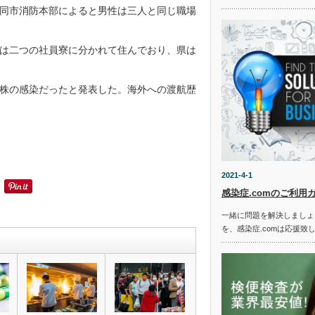
同市消防本部によると男性は三人と同じ職場
は二つの社員寮に分かれて住んでおり、県は
株の感染だったと発表した。海外への渡航歴
2021-4-1
感染症.comのご利用
一緒に問題を解決しましょ
を、感染症.comは応援致