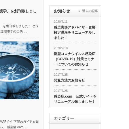
お知らせ
境学」を創刊致しまし
過去の記事
2020/7/11
」を創刊致しました！ どう
感染実務アドバイザー資格
看護環境学の目的 …
検定講座をリニューアルし
ました！
2020/7/10
新型コロナウイルス感染症
（COVID-19）対策セミナ
ーについてのお知らせ
2017/7/25
閲覧方法のお知らせ
2017/7/25
感染症.com 公式サイトを
リニューアル致しました！
カテゴリー
MAPです 下記のガイドを参
。 感染症.com…