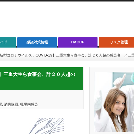
イド
感染対策情報
HACCP
リスク管理
/05【新型コロナウイルス：COVID-19】三重大生ら食事会、計２０人超の感染者 ／三
D-19】三重大生ら食事会、計２０人超の
署
,
消防隊員
,
職場内感染