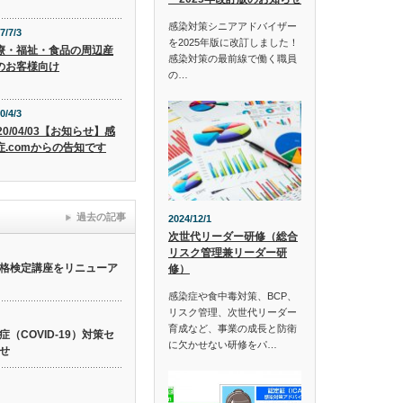
感染対策シニアアドバイザー
7/7/3
を2025年版に改訂しました！
療・福祉・食品の周辺産
感染対策の最前線で働く職員
のお客様向け
の…
0/4/3
20/04/03【お知らせ】感
症.comからの告知です
過去の記事
2024/12/1
次世代リーダー研修（総合
リスク管理兼リーダー研
格検定講座をリニューア
修）
感染症や食中毒対策、BCP、
リスク管理、次世代リーダー
育成など、事業の成長と防衛
（COVID-19）対策セ
に欠かせない研修をパ…
せ