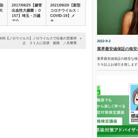
感染
2017/08/25【腸管
2021/08/20【新型
大
出血性大腸菌：Ｏ
コロナウイルス：
157】埼玉・川越
COVID-19】メ
でＯ…
キ…
1/04/05【ノロウイルス】ノロウイルスで社食の営業停
2022-9-2
止 ２１人に症状 姫路 ／兵庫県
業界最安値保証の格安
業界最安値保証の格安な検
５％以上お値引き致します