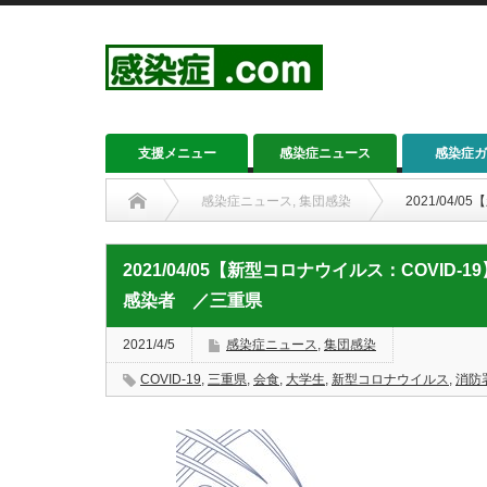
支援メニュー
感染症ニュース
感染症ガ
感染症ニュース
,
集団感染
2021/04
2021/04/05【新型コロナウイルス：COVI
感染者 ／三重県
2021/4/5
感染症ニュース
,
集団感染
COVID-19
,
三重県
,
会食
,
大学生
,
新型コロナウイルス
,
消防