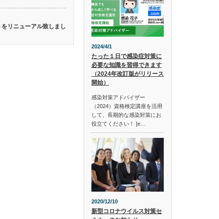
イトをリニューアル致しまし
2024/4/1
たった１日で感染症対策に
必要な知識を習得できます
（2024年改訂版がリリース
開始）
感染対策アドバイザー
（2024）資格検定講座を活用
して、長期的な感染対策にお
役立てください！ [e…
2020/12/10
新型コロナウイルス対策セ