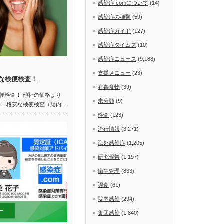
感染症.comについて
(14)
感染症の種類
(59)
感染症ガイド
(127)
感染症タイムズ
(10)
感染症ニュース
(9,188)
支援メニュー
(23)
な検便検査！
有毒食物
(39)
便検査！ 他社の価格より
未分類
(9)
！ 格安な検便検査（腸内…
検査
(123)
流行情報
(3,271)
海外感染症
(1,205)
研究報告
(1,197)
衛生管理
(833)
誤食
(61)
院内感染
(294)
集団感染
(1,840)