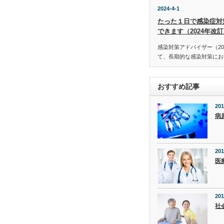
2024-4-1
たった１日で感染症対
できます（2024年改
感染対策アドバイザー（20
て、長期的な感染対策にお役
おすすめ記事
201
病
201
医
201
社