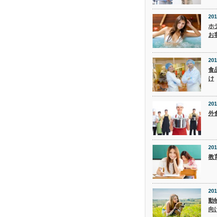
201
ホ
お
201
食
け
201
外
201
教
201
動
向