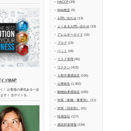
HACCP
(33)
Web検定
(5)
お問い合わせ
(13)
よくあるお問い合わせ
(19)
アレルギーガイド
(16)
ブログ
(19)
ペット
(28)
リスク管理
(65)
ワクチン
(415)
人獣共通感染症
(100)
ガイドMAP
公衆衛生
(1,302)
う！ お客様の勇気ある一歩
動物由来感染症
(100)
します！ 当サイトを…
対策（業種・事業別）
(11)
対策（目的別）
(41)
性感染症
(117)
感染対策情報
(154)