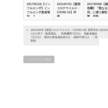
2017/01/18【イン
2021/07/31【新型
2017/05/06【
フルエンザ】イン
コロナウイルス：
危機】「聖なる
フルエンザ患者増
COVID-19】沖
河」に漂う耐性
加 ２…
縄…
菌 発熱…
2021/04/05【新型コロナウイルス：COVID-19】長野市内
202
の2カ所で「集団感染」 医療機関で計5人 高齢者施設
で計13人 県内の新規感染者23人 経路不明11人 ／長
野県
トップページに戻る