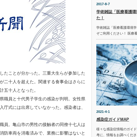
2017-8-7
学術雑誌「医療看護環
た！
学術雑誌「医療看護環境学
ぞご利用ください！ 医療
したことが分かった。三重大生らが参加した
が二十人を超えた。関連する食事会はさらに
計五十人となった。
県職員と十代男子学生の感染が判明。女性県
入庁式には出席していなかった。感染者は、
2021-4-1
感染症ガイドMAP
職員。亀山市の男性の接触者の同僚十七人は
様々な感染症情報のガイド
消防車両を消毒済みで、業務に影響はないと
考に、情報をお調べください