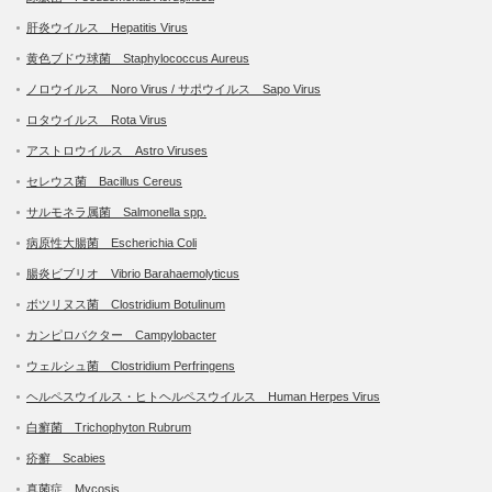
肝炎ウイルス Hepatitis Virus
黄色ブドウ球菌 Staphylococcus Aureus
ノロウイルス Noro Virus / サポウイルス Sapo Virus
ロタウイルス Rota Virus
アストロウイルス Astro Viruses
セレウス菌 Bacillus Cereus
サルモネラ属菌 Salmonella spp.
病原性大腸菌 Escherichia Coli
腸炎ビブリオ Vibrio Barahaemolyticus
ボツリヌス菌 Clostridium Botulinum
カンピロバクター Campylobacter
ウェルシュ菌 Clostridium Perfringens
ヘルペスウイルス・ヒトヘルペスウイルス Human Herpes Virus
白癬菌 Trichophyton Rubrum
疥癬 Scabies
真菌症 Mycosis