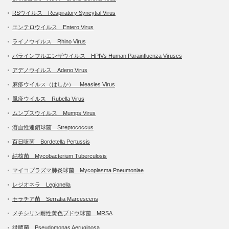
RSウイルス Respiratory Syncytial Virus
エンテロウイルス Entero Virus
ライノウイルス Rhino Virus
パラインフルエンザウイルス HPIVs Human Parainfluenza Viruses
アデノウイルス Adeno Virus
麻疹ウイルス（はしか） Measles Virus
風疹ウイルス Rubella Virus
ムンプスウイルス Mumps Virus
溶血性連鎖球菌 Streptococcus
百日咳菌 Bordetella Pertussis
結核菌 Mycobacterium Tuberculosis
マイコプラズマ肺炎球菌 Mycoplasma Pneumoniae
レジオネラ Legionella
セラチア菌 Serratia Marcescens
メチシリン耐性黄色ブドウ球菌 MRSA
緑膿菌 Pseudomonas Aeruginosa