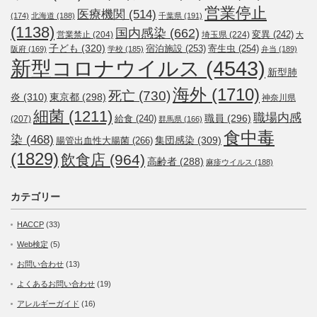
営業停止
医療機関
(514)
(174)
北海道
(188)
千葉県
(191)
(1138)
国内感染
(662)
変異
(242)
営業禁止
(204)
埼玉県
(224)
大
子ども
(320)
宿泊施設
(253)
寄生虫
(254)
阪府
(169)
学校
(185)
弁当
(189)
新型コロナウイルス
(4543)
新型肺
海外
(1710)
死亡
(730)
炎
(310)
東京都
(298)
神奈川県
細菌
(1211)
職場内感
職員
(296)
給食
(240)
(207)
群馬県
(166)
食中毒
染
(468)
集団感染
(309)
腸管出血性大腸菌
(266)
(1829)
飲食店
(964)
高齢者
(288)
麻疹ウイルス
(188)
カテゴリー
HACCP
(33)
Web検定
(5)
お問い合わせ
(13)
よくあるお問い合わせ
(19)
アレルギーガイド
(16)