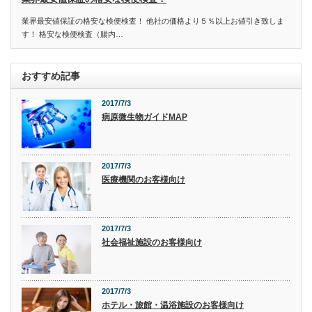
業界最安値保証の格安な検便検査！ 他社の価格より５％以上お値引き致しま
す！ 格安な検便検査（腸内…
おすすめ記事
2017/7/3
病原微生物ガイドMAP
2017/7/3
医療機関のお客様向け
2017/7/3
社会福祉施設のお客様向け
2017/7/3
ホテル・旅館・温浴施設のお客様向け