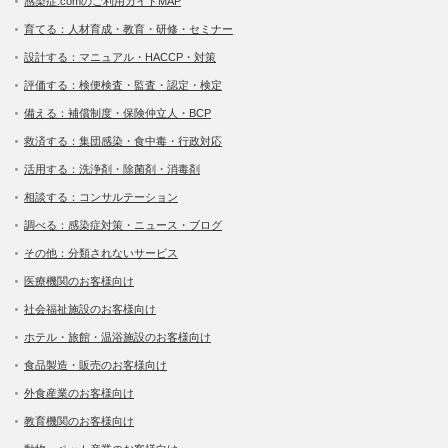
感染症.comのご利用ガイドMAP
育てる：人材育成・教育・研修・セミナー
設計する：マニュアル・HACCP・対策
評価する：検便検査・監査・認定・検定
備える：補償制度・保険仲立人・BCP
救済する：集団感染・食中毒・行政対応
活用する：洗浄剤・除菌剤・消毒剤
相談する：コンサルテーション
調べる：感染症対策・ニュース・ブログ
その他：分類されないサービス
医療機関のお客様向け
社会福祉施設のお客様向け
ホテル・旅館・温浴施設のお客様向け
食品製造・販売のお客様向け
外食産業のお客様向け
教育機関のお客様向け