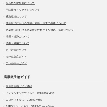
代表的な抗生剤について
予防接種・ワクチンについて
感染症法について
感染症法における分類と届出・報告の義務について
感染症法における感染症の性格と主な対応・措置について
清掃・洗浄について
消毒・滅菌について
カビ対策について
海外感染症ガイド
アレルギーガイド
病原微生物ガイド
病原微生物ガイドMAP
インフルエンザウイルス Influenza Virus
コロナウイルス Corona Virus
SARSコロナィルス SARS-Corona Virus