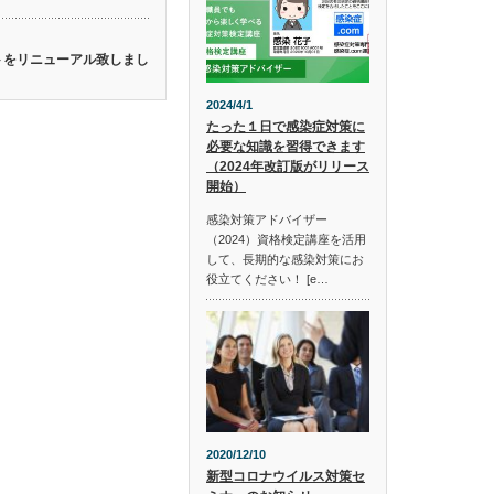
イトをリニューアル致しまし
2024/4/1
たった１日で感染症対策に
必要な知識を習得できます
（2024年改訂版がリリース
開始）
感染対策アドバイザー
（2024）資格検定講座を活用
して、長期的な感染対策にお
役立てください！ [e…
2020/12/10
新型コロナウイルス対策セ