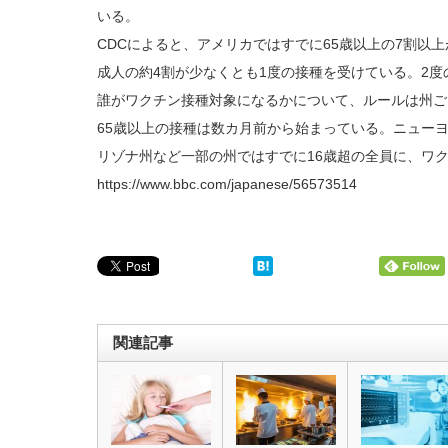
いる。
CDCによると、アメリカではすでに65歳以上の7割以
成人の約4割が少なくとも1度の接種を受けている。2度
誰がワクチン接種対象になるかについて、ルールは州ご
65歳以上の接種は数カ月前から始まっている。ニュー
リゾナ州など一部の州ではすでに16歳超の全員に、ワ
https://www.bbc.com/japanese/56573514
関連記事