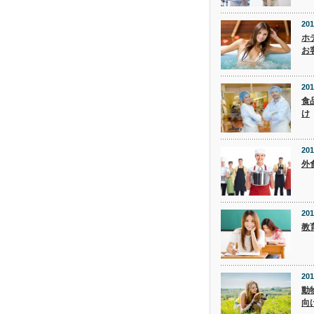
201
ホ
お
201
食
け
201
外
201
教
201
動
向