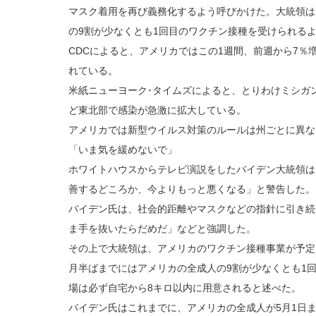
マスク着用を再び義務化するよう呼びかけた。大統領は
の9割が少なくとも1回目のワクチン接種を受けられる
CDCによると、アメリカではこの1週間、前週から7％
れている。
米紙ニューヨーク･タイムズによると、とりわけミシガ
ど東北部で感染が急激に拡大している。
アメリカでは新型ウイルス対策のルールは州ごとに異な
「いま気を緩めないで」
ホワイトハウスからテレビ演説をしたバイデン大統領は
善するどころか、今よりもっと悪くなる」と警告した。
バイデン氏は、社会的距離やマスクなどの指針に引き続
ま手を抜いたらだめだ」などと強調した。
その上で大統領は、アメリカのワクチン接種事業が予定
月半ばまでにはアメリカの全成人の9割が少なくとも1
場は必ず自宅から8キロ以内に用意されると述べた。
バイデン氏はこれまでに、アメリカの全成人が5月1日