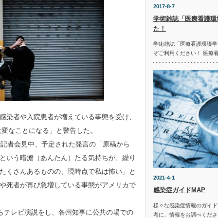
2017-8-7
学術雑誌「医療看護環
た！
学術雑誌「医療看護環境学
ぞご利用ください！ 医療
感染者や入院患者が増えている事態を受け、
大変なことになる」と警告した。
で記者会見中、予定された発言の「原稿から
という暗澹（あんたん）たる気持ちが、繰り
たくさんあるものの、現時点で私は怖い」と
2021-4-1
や死者が再び急増している事態がアメリカで
感染症ガイドMAP
様々な感染症情報のガイド
からテレビ演説をし、各州知事に公共の場での
考に、情報をお調べください