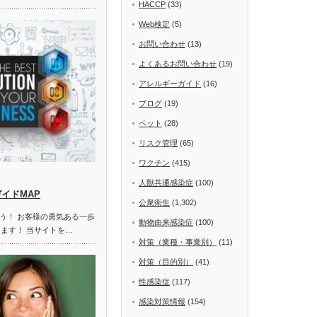
HACCP
(33)
Web検定
(5)
お問い合わせ
(13)
よくあるお問い合わせ
(19)
アレルギーガイド
(16)
ブログ
(19)
ペット
(28)
リスク管理
(65)
ワクチン
(415)
人獣共通感染症
(100)
ガイドMAP
公衆衛生
(1,302)
う！ お客様の勇気ある一歩
動物由来感染症
(100)
します！ 当サイトを…
対策（業種・事業別）
(11)
対策（目的別）
(41)
性感染症
(117)
感染対策情報
(154)