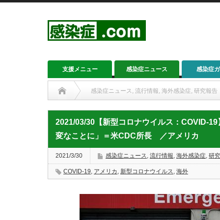
支援メニュー
感染症ニュース
感染症ガ
感染症ニュース
,
流行情報
,
海外感染症
,
研究報告
2021/03/30【新型コロナウイルス：COVID-19】ア
2021/03/30【新型コロナウイルス：COVI
変なことに」＝米CDC所長 ／アメリカ
2021/3/30
感染症ニュース
,
流行情報
,
海外感染症
,
研
COVID-19
,
アメリカ
,
新型コロナウイルス
,
海外