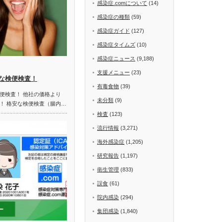
感染症.comについて
(14)
感染症の種類
(59)
感染症ガイド
(127)
感染症タイムズ
(10)
感染症ニュース
(9,188)
支援メニュー
(23)
な検便検査！
有毒食物
(39)
便検査！ 他社の価格より
未分類
(9)
！ 格安な検便検査（腸内…
検査
(123)
流行情報
(3,271)
海外感染症
(1,205)
研究報告
(1,197)
衛生管理
(833)
誤食
(61)
院内感染
(294)
集団感染
(1,840)