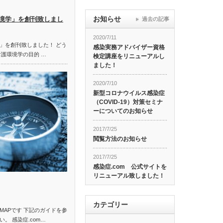
お知らせ
境学」を創刊致しまし
過去の記事
2020/7/11
」を創刊致しました！ どう
感染実務アドバイザー資格
看護環境学の目的 …
検定講座をリニューアルし
ました！
2020/7/10
新型コロナウイルス感染症
（COVID-19）対策セミナ
ーについてのお知らせ
2017/7/25
閲覧方法のお知らせ
2017/7/25
感染症.com 公式サイトを
リニューアル致しました！
カテゴリー
MAPです 下記のガイドを参
。 感染症.com…