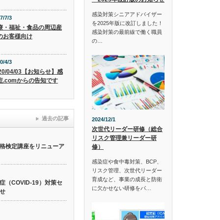
感染対策シニアアドバイザー
7/7/3
を2025年版に改訂しました！
療・福祉・食品の周辺産
感染対策の最前線で働く職員
のお客様向け
の…
0/4/3
20/04/03【お知らせ】感
症.comからの告知です
過去の記事
2024/12/1
次世代リーダー研修（総合
リスク管理兼リーダー研
格検定講座をリニューア
修）
感染症や食中毒対策、BCP、
リスク管理、次世代リーダー
育成など、事業の成長と防衛
（COVID-19）対策セ
に欠かせない研修をパ…
せ