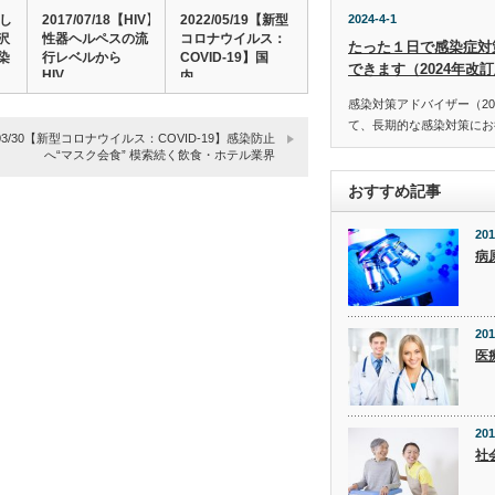
はし
2017/07/18【HIV】
2022/05/19【新型
2024-4-1
沢
性器ヘルペスの流
コロナウイルス：
たった１日で感染症対
染
行レベルから
COVID-19】国
できます（2024年改
HIV…
内…
感染対策アドバイザー（20
て、長期的な感染対策にお役
1/03/30【新型コロナウイルス：COVID-19】感染防止
へ“マスク会食” 模索続く飲食・ホテル業界
おすすめ記事
201
病
201
医
201
社