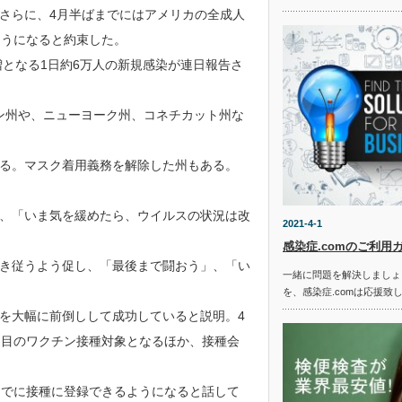
さらに、4月半ばまでにはアメリカの全成人
ようになると約束した。
増となる1日約6万人の新規感染が連日報告さ
ン州や、ニューヨーク州、コネチカット州な
る。マスク着用義務を解除した州もある。
、「いま気を緩めたら、ウイルスの状況は改
2021-4-1
感染症.comのご利用
き従うよう促し、「最後まで闘おう」、「い
一緒に問題を解決しましょ
を、感染症.comは応援致
を大幅に前倒しして成功していると説明。4
回目のワクチン接種対象となるほか、接種会
までに接種に登録できるようになると話して