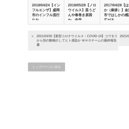
2018/04/24【イン
2018/05/28【ノロ
2017/04/28【
フルエンザ】盛岡
ウイルス】皿うど
か（麻疹）】金
市のインフル流行
んや春巻き原因
市ではしかの感
なお …
か、中学…
広がる…
2021/03/30【新型コロナウイルス：COVID-19】コウモリ
202
から別の動物介してヒト感染か ＷＨＯチームの最終報告
書
トップページに戻る