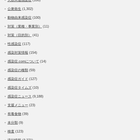
公衆衛生
(1,302)
動物由来感染症
(100)
対策（業種・事業別）
(11)
対策（目的別）
(41)
性感染症
(117)
感染対策情報
(154)
感染症.comについて
(14)
感染症の種類
(59)
感染症ガイド
(127)
感染症タイムズ
(10)
感染症ニュース
(9,188)
支援メニュー
(23)
有毒食物
(39)
未分類
(9)
検査
(123)
流行情報
(3,271)