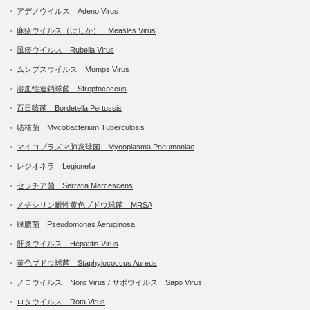
アデノウイルス Adeno Virus
麻疹ウイルス（はしか） Measles Virus
風疹ウイルス Rubella Virus
ムンプスウイルス Mumps Virus
溶血性連鎖球菌 Streptococcus
百日咳菌 Bordetella Pertussis
結核菌 Mycobacterium Tuberculosis
マイコプラズマ肺炎球菌 Mycoplasma Pneumoniae
レジオネラ Legionella
セラチア菌 Serratia Marcescens
メチシリン耐性黄色ブドウ球菌 MRSA
緑膿菌 Pseudomonas Aeruginosa
肝炎ウイルス Hepatitis Virus
黄色ブドウ球菌 Staphylococcus Aureus
ノロウイルス Noro Virus / サポウイルス Sapo Virus
ロタウイルス Rota Virus