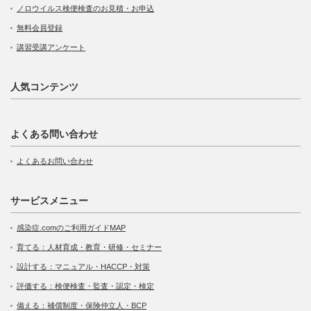
ノロウイルス検便検査のお見積・お申込
無料会員登録
講習受講アンケート
人気コンテンツ
よくある問い合わせ
よくあるお問い合わせ
サービスメニュー
感染症.comのご利用ガイドMAP
育てる：人材育成・教育・研修・セミナー
設計する：マニュアル・HACCP・対策
評価する：検便検査・監査・認定・検定
備える：補償制度・保険仲立人・BCP