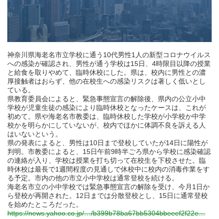
神奈川県海老名市立学校に通う10代男性1人の新型コロナウイルス
への感染が確認され、男性が通う学校は15日、4時限目以降の授業
と給食を取りやめて、臨時休校にした。県は、校内に男性との濃
厚接触者はおらず、他の在校生への感染リスクは著しく低いとし
ている。
県教育委員会によると、緊急事態宣言の解除後、県内の公立小中
学校が児童生徒の感染により臨時休校となったケースは、これが
初めて。県や海老名市教委は、臨時休校した学校が小学校か中学
校かを明らかにしていないが、校内でほかに体調不良を訴える人
はいないという。
県の発表によると、男性は10日まで登校していたが14日に陽性が
判明。市教委によると、15日午前9時半ごろ県から学校に感染確認
の連絡が入り、学校は授業を打ち切って在校生を下校させた。臨
時休校は最長で1週間程度の見通しで休校中に校内の消毒作業をす
る予定。市内の他の市立小中学校は通常登校を続ける。
海老名市立の小中学校では緊急事態宣言の解除を受け、今月1日か
ら登校が再開された。12日までは分散登校とし、15日に通常登校
を始めたところだった。
https://news.yahoo.co.jp/…/b399b78ba67bb5304bbeeef2f22e…