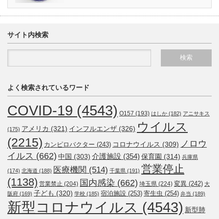
サイト内検索
よく検索されているワード
COVID-19
(4543)
O157
(193)
はしか
(182)
アニサキス
ウイルス
アメリカ
(321)
インフルエンザ
(326)
(175)
(2215)
ノロウ
コロナウイルス
(309)
カンピロバクター
(243)
イルス
(662)
介護施設
(354)
中国
(303)
保育園
(314)
兵庫県
営業停止
医療機関
(514)
(174)
北海道
(188)
千葉県
(191)
(1138)
国内感染
(662)
変異
(242)
営業禁止
(204)
埼玉県
(224)
大
子ども
(320)
宿泊施設
(253)
寄生虫
(254)
阪府
(169)
学校
(185)
弁当
(189)
新型コロナウイルス
(4543)
新型肺