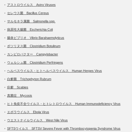
アストロウイルス Astro Viruses
セレウス菌 Bacillus Cereus
サルモネラ属菌 Salmonella spp.
病原性大腸菌 Escherichia Coli
腸炎ビブリオ Vibrio Barahaemolyticus
ボツリヌス菌 Clostridium Botulinum
カンピロバクター Campylobacter
ウェルシュ菌 Clostridium Perfringens
ヘルペスウイルス・ヒトヘルペスウイルス Human Herpes Virus
白癬菌 Trichophyton Rubrum
疥癬 Scabies
真菌症 Mycosis
ヒト免疫不全ウイルス・ヒトレトロウイルス Human Immunodeficiency Virus
エボラウイルス Ebola Virus
ウエストナイルウイルス West Nile Virus
SFTSウイルス SFTSV Severe Fever with Thrombocytopenia Syndrome Virus