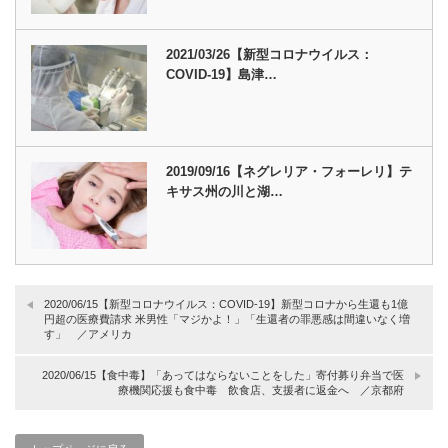
2021/03/26【新型コロナウイルス：
COVID-19】島津…
2019/09/16【ネグレリア・フォーレリ】テ
キサス州の川と湖…
2020/06/15【新型コロナウイルス：COVID-19】新型コロナから生還も1億
円超の医療費請求 米男性「マジかよ！」「生還者の罪悪感は間違いなく増
す」 ／アメリカ
2020/06/15【食中毒】「あってはならないことをした」寄付募り弁当で医
療機関応援も食中毒 飲食店、支援者に返金へ ／京都府