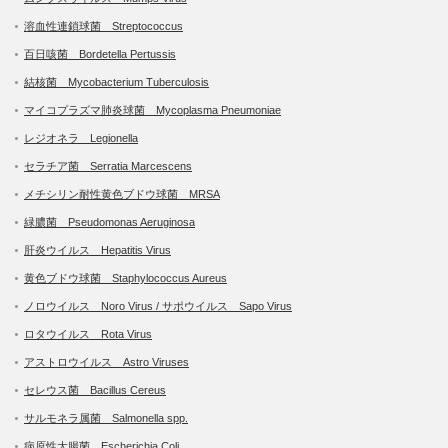
溶血性連鎖球菌 Streptococcus
百日咳菌 Bordetella Pertussis
結核菌 Mycobacterium Tuberculosis
マイコプラズマ肺炎球菌 Mycoplasma Pneumoniae
レジオネラ Legionella
セラチア菌 Serratia Marcescens
メチシリン耐性黄色ブドウ球菌 MRSA
緑膿菌 Pseudomonas Aeruginosa
肝炎ウイルス Hepatitis Virus
黄色ブドウ球菌 Staphylococcus Aureus
ノロウイルス Noro Virus / サポウイルス Sapo Virus
ロタウイルス Rota Virus
アストロウイルス Astro Viruses
セレウス菌 Bacillus Cereus
サルモネラ属菌 Salmonella spp.
病原性大腸菌 Escherichia Coli