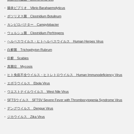
腸炎ビブリオ Vibrio Barahaemolyticus
ボツリヌス菌 Clostridium Botulinum
カンピロバクター Campylobacter
ウェルシュ菌 Clostridium Perfringens
ヘルペスウイルス・ヒトヘルペスウイルス Human Herpes Virus
白癬菌 Trichophyton Rubrum
疥癬 Scabies
真菌症 Mycosis
ヒト免疫不全ウイルス・ヒトレトロウイルス Human Immunodeficiency Virus
エボラウイルス Ebola Virus
ウエストナイルウイルス West Nile Virus
SFTSウイルス SFTSV Severe Fever with Thrombocytopenia Syndrome Virus
デングウイルス Dengue Virus
ジカウイルス Zika Virus