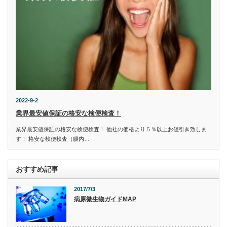
2022-9-2
業界最安値保証の格安な検便検査！
業界最安値保証の格安な検便検査！ 他社の価格より５％以上お値引き致しま
す！ 格安な検便検査（腸内…
おすすめ記事
2017/7/3
病原微生物ガイドMAP