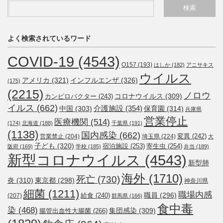
よく検索されているワード
COVID-19
(4543)
O157
(193)
はしか
(182)
アニサキス
ウイルス
アメリカ
(321)
インフルエンザ
(326)
(175)
(2215)
ノロウ
コロナウイルス
(309)
カンピロバクター
(243)
イルス
(662)
介護施設
(354)
中国
(303)
保育園
(314)
兵庫県
営業停止
医療機関
(514)
(174)
北海道
(188)
千葉県
(191)
(1138)
国内感染
(662)
変異
(242)
営業禁止
(204)
埼玉県
(224)
大
子ども
(320)
宿泊施設
(253)
寄生虫
(254)
阪府
(169)
学校
(185)
弁当
(189)
新型コロナウイルス
(4543)
新型肺
海外
(1710)
死亡
(730)
炎
(310)
東京都
(298)
神奈川県
細菌
(1211)
職場内感
職員
(296)
給食
(240)
(207)
群馬県
(166)
食中毒
染
(468)
集団感染
(309)
腸管出血性大腸菌
(266)