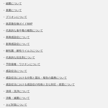
細菌について
真菌について
プリオンについて
病原微生物ガイドMAP
代表的な食中毒の種類について
再興感染症について
新興感染症について
耐性菌・耐性ウイルスについて
代表的な抗生剤について
予防接種・ワクチンについて
感染症法について
感染症法における分類と届出・報告の義務について
感染症法における感染症の性格と主な対応・措置について
清掃・洗浄について
消毒・滅菌について
カビ対策について