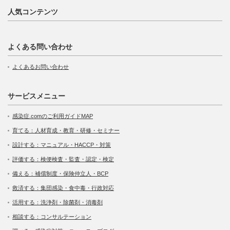
人気コンテンツ
よくある問い合わせ
よくあるお問い合わせ
サービスメニュー
感染症.comのご利用ガイドMAP
育てる：人材育成・教育・研修・セミナー
設計する：マニュアル・HACCP・対策
評価する：検便検査・監査・認定・検定
備える：補償制度・保険仲立人・BCP
救済する：集団感染・食中毒・行政対応
活用する：洗浄剤・除菌剤・消毒剤
相談する：コンサルテーション