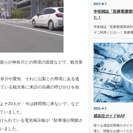
2017-8-7
学術雑誌「医療看護環
た！
学術雑誌「医療看護環境学
ぞご利用ください！ 医療
員らが神奈川との県境の国道などで、観光客
神奈川や愛知、それに山梨との県境にある道
れている観光客に来訪の自粛の呼びかけを始
よそ20人が「今は静岡県に来ないで」など
2021-4-1
ていました。
感染症ガイドMAP
けられている電光掲示板が『駐車場が閉鎖さ
様々な感染症情報のガイド
いました。
考に、情報をお調べください