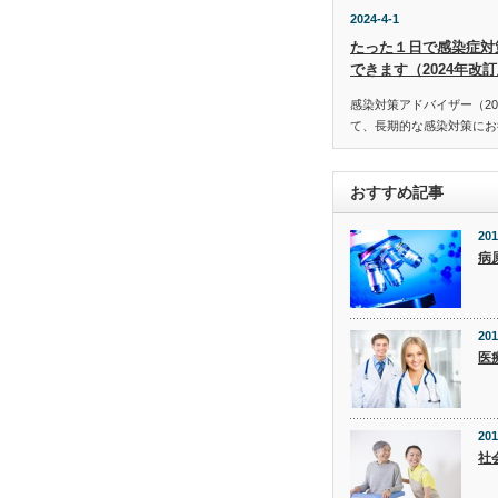
2024-4-1
たった１日で感染症対
できます（2024年改
感染対策アドバイザー（20
て、長期的な感染対策にお役
おすすめ記事
201
病
201
医
201
社