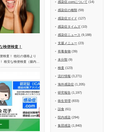
感染症.comについて
(14)
感染症の種類
(59)
感染症ガイド
(127)
感染症タイムズ
(10)
感染症ニュース
(9,188)
支援メニュー
(23)
な検便検査！
有毒食物
(39)
便検査！ 他社の価格より
未分類
(9)
！ 格安な検便検査（腸内…
検査
(123)
流行情報
(3,271)
海外感染症
(1,205)
研究報告
(1,197)
衛生管理
(833)
誤食
(61)
院内感染
(294)
集団感染
(1,840)