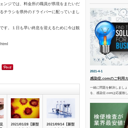
ェンジでは、料金所の職員が県境をまたいだ
るチラシを県外のドライバーに配っていまし
です。１日も早い終息を迎えるために今は観
html
2021-4-1
感染症.comのご利用
一緒に問題を解決しましょ
を、感染症.comは応援致
手足
2021/01/28【新型
2021/09/14【新型