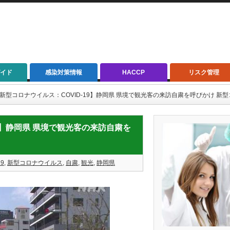
イド
感染対策情報
HACCP
リスク管理
/29【新型コロナウイルス：COVID-19】静岡県 県境で観光客の来訪自粛を呼びかけ 
-19】静岡県 県境で観光客の来訪自粛を
19
,
新型コロナウイルス
,
自粛
,
観光
,
静岡県