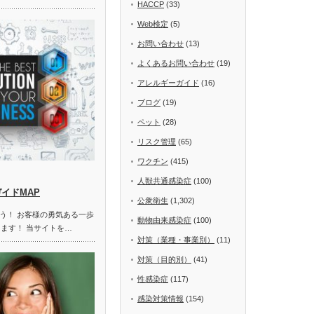
HACCP
(33)
Web検定
(5)
お問い合わせ
(13)
よくあるお問い合わせ
(19)
アレルギーガイド
(16)
ブログ
(19)
ペット
(28)
リスク管理
(65)
ワクチン
(415)
人獣共通感染症
(100)
ガイドMAP
公衆衛生
(1,302)
う！ お客様の勇気ある一歩
動物由来感染症
(100)
します！ 当サイトを…
対策（業種・事業別）
(11)
対策（目的別）
(41)
性感染症
(117)
感染対策情報
(154)