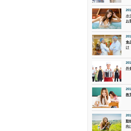
201
ホ
お
201
食
け
201
外
201
教
201
動
向