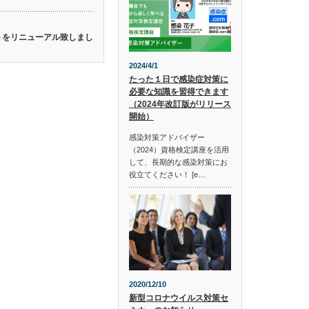
イトをリニューアル致しまし
2024/4/1
たった１日で感染症対策に
必要な知識を習得できます
（2024年改訂版がリリース
開始）
感染対策アドバイザー
（2024）資格検定講座を活用
して、長期的な感染対策にお
役立てください！ [e…
2020/12/10
新型コロナウイルス対策セ