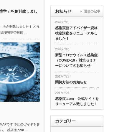
お知らせ
境学」を創刊致しまし
過去の記事
2020/7/11
」を創刊致しました！ どう
感染実務アドバイザー資格
看護環境学の目的 …
検定講座をリニューアルし
ました！
2020/7/10
新型コロナウイルス感染症
（COVID-19）対策セミナ
ーについてのお知らせ
2017/7/25
閲覧方法のお知らせ
2017/7/25
感染症.com 公式サイトを
リニューアル致しました！
カテゴリー
MAPです 下記のガイドを参
。 感染症.com…