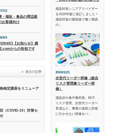
感染対策シニアアドバイザー
7/7/3
を2025年版に改訂しました！
療・福祉・食品の周辺産
感染対策の最前線で働く職員
のお客様向け
の…
0/4/3
20/04/03【お知らせ】感
症.comからの告知です
過去の記事
2024/12/1
次世代リーダー研修（総合
リスク管理兼リーダー研
格検定講座をリニューア
修）
感染症や食中毒対策、BCP、
リスク管理、次世代リーダー
育成など、事業の成長と防衛
（COVID-19）対策セ
に欠かせない研修をパ…
せ