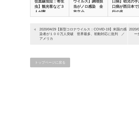
住血線虫症：寄生
ウイルス】調理担
口病】幼児の手
虫】観光客など３
当がノロ感染 全
口病が西日本で
人が寄…
市立小…
行の兆…
2020/04/29【新型コロナウイルス：COVID-19】米国の感
202
染者が１００万人突破 世界最多、初動対応に批判 ／
ー
アメリカ
トップページに戻る