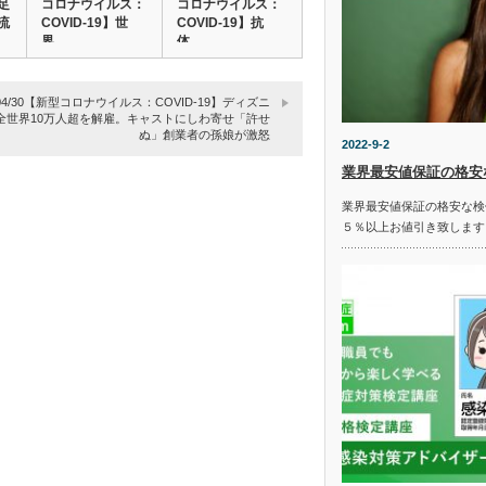
足
コロナウイルス：
コロナウイルス：
流
COVID-19】世
COVID-19】抗
界…
体…
0/04/30【新型コロナウイルス：COVID-19】ディズニ
全世界10万人超を解雇。キャストにしわ寄せ「許せ
ぬ」創業者の孫娘が激怒
2022-9-2
業界最安値保証の格安
業界最安値保証の格安な検
５％以上お値引き致します