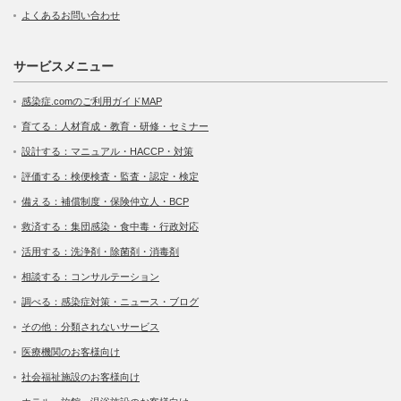
よくあるお問い合わせ
サービスメニュー
感染症.comのご利用ガイドMAP
育てる：人材育成・教育・研修・セミナー
設計する：マニュアル・HACCP・対策
評価する：検便検査・監査・認定・検定
備える：補償制度・保険仲立人・BCP
救済する：集団感染・食中毒・行政対応
活用する：洗浄剤・除菌剤・消毒剤
相談する：コンサルテーション
調べる：感染症対策・ニュース・ブログ
その他：分類されないサービス
医療機関のお客様向け
社会福祉施設のお客様向け