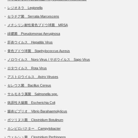
レジオネラ Legionella
セラチア菌 Serratia Marcescens
メチシリン耐性黄色ブドウ球菌 MRSA
緑膿菌 Pseudomonas Aeruginosa
肝炎ウイルス Hepatitis Virus
黄色ブドウ球菌 Staphylococcus Aureus
ノロウイルス Noro Virus / サポウイルス Sapo Virus
ロタウイルス Rota Virus
アストロウイルス Astro Viruses
セレウス菌 Bacillus Cereus
サルモネラ属菌 Salmonella spp.
病原性大腸菌 Escherichia Coli
腸炎ビブリオ Vibrio Barahaemolyticus
ボツリヌス菌 Clostridium Botulinum
カンピロバクター Campylobacter
ウェルシュ菌 Clostridium Perfringens