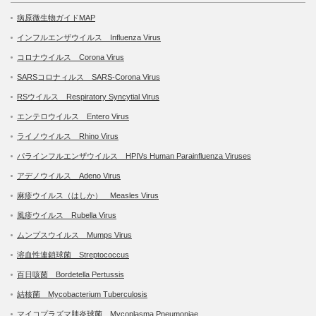
病原微生物ガイドMAP
インフルエンザウイルス Influenza Virus
コロナウイルス Corona Virus
SARSコロナィルス SARS-Corona Virus
RSウイルス Respiratory Syncytial Virus
エンテロウイルス Entero Virus
ライノウイルス Rhino Virus
パラインフルエンザウイルス HPIVs Human Parainfluenza Viruses
アデノウイルス Adeno Virus
麻疹ウイルス（はしか） Measles Virus
風疹ウイルス Rubella Virus
ムンプスウイルス Mumps Virus
溶血性連鎖球菌 Streptococcus
百日咳菌 Bordetella Pertussis
結核菌 Mycobacterium Tuberculosis
マイコプラズマ肺炎球菌 Mycoplasma Pneumoniae