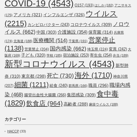
COVID-19
(4543)
O157
(193)
はしか
(182)
アニサキス
ウイルス
アメリカ
(321)
インフルエンザ
(326)
(175)
(2215)
ノロウ
コロナウイルス
(309)
カンピロバクター
(243)
イルス
(662)
介護施設
(354)
中国
(303)
保育園
(314)
兵庫県
営業停止
医療機関
(514)
(174)
北海道
(188)
千葉県
(191)
(1138)
国内感染
(662)
変異
(242)
営業禁止
(204)
埼玉県
(224)
大
子ども
(320)
宿泊施設
(253)
寄生虫
(254)
阪府
(169)
学校
(185)
弁当
(189)
新型コロナウイルス
(4543)
新型肺
海外
(1710)
死亡
(730)
炎
(310)
東京都
(298)
神奈川県
細菌
(1211)
職場内感
職員
(296)
給食
(240)
(207)
群馬県
(166)
食中毒
染
(468)
集団感染
(309)
腸管出血性大腸菌
(266)
(1829)
飲食店
(964)
高齢者
(288)
麻疹ウイルス
(188)
カテゴリー
HACCP
(33)