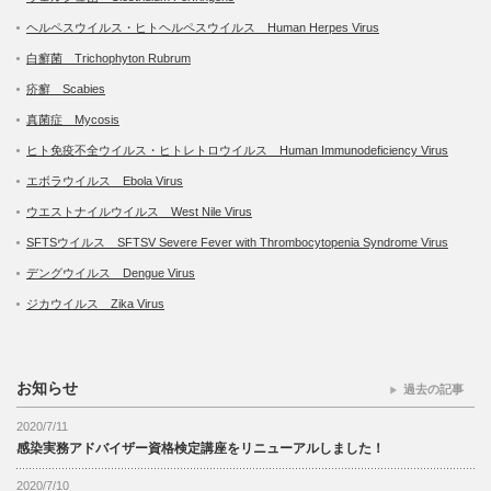
ヘルペスウイルス・ヒトヘルペスウイルス Human Herpes Virus
白癬菌 Trichophyton Rubrum
疥癬 Scabies
真菌症 Mycosis
ヒト免疫不全ウイルス・ヒトレトロウイルス Human Immunodeficiency Virus
エボラウイルス Ebola Virus
ウエストナイルウイルス West Nile Virus
SFTSウイルス SFTSV Severe Fever with Thrombocytopenia Syndrome Virus
デングウイルス Dengue Virus
ジカウイルス Zika Virus
お知らせ
過去の記事
2020/7/11
感染実務アドバイザー資格検定講座をリニューアルしました！
2020/7/10