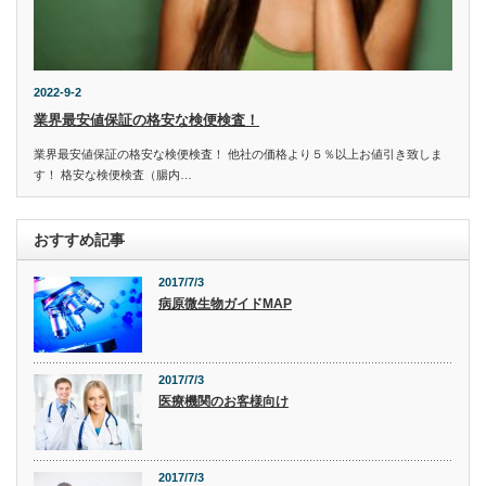
2022-9-2
業界最安値保証の格安な検便検査！
業界最安値保証の格安な検便検査！ 他社の価格より５％以上お値引き致しま
す！ 格安な検便検査（腸内…
おすすめ記事
2017/7/3
病原微生物ガイドMAP
2017/7/3
医療機関のお客様向け
2017/7/3