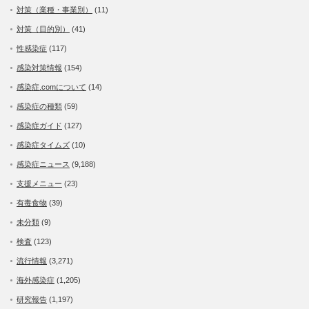
対策（業種・事業別）
(11)
対策（目的別）
(41)
性感染症
(117)
感染対策情報
(154)
感染症.comについて
(14)
感染症の種類
(59)
感染症ガイド
(127)
感染症タイムズ
(10)
感染症ニュース
(9,188)
支援メニュー
(23)
有毒食物
(39)
未分類
(9)
検査
(123)
流行情報
(3,271)
海外感染症
(1,205)
研究報告
(1,197)