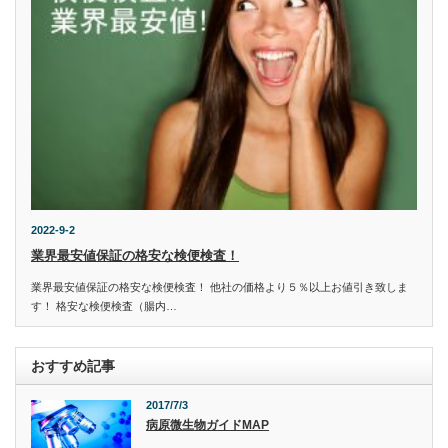
2022-9-2
業界最安値保証の格安な検便検査！
業界最安値保証の格安な検便検査！ 他社の価格より５％以上お値引き致しま
す！ 格安な検便検査（腸内…
おすすめ記事
2017/7/3
病原微生物ガイドMAP