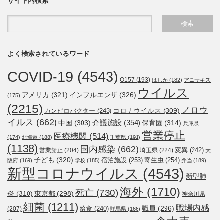
サイト内検索
よく検索されているワード
COVID-19
(4543)
O157
(193)
はしか
(182)
アニサキス
ウイルス
アメリカ
(321)
インフルエンザ
(326)
(175)
(2215)
ノロウ
コロナウイルス
(309)
カンピロバクター
(243)
イルス
(662)
介護施設
(354)
中国
(303)
保育園
(314)
兵庫県
営業停止
医療機関
(514)
(174)
北海道
(188)
千葉県
(191)
(1138)
国内感染
(662)
変異
(242)
営業禁止
(204)
埼玉県
(224)
大
子ども
(320)
宿泊施設
(253)
寄生虫
(254)
阪府
(169)
学校
(185)
弁当
(189)
新型コロナウイルス
(4543)
新型肺
海外
(1710)
死亡
(730)
炎
(310)
東京都
(298)
神奈川県
細菌
(1211)
職場内感
職員
(296)
給食
(240)
(207)
群馬県
(166)