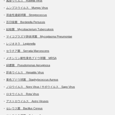
風疹ウイルス Rubella Virus
ムンプスウイルス Mumps Virus
溶血性連鎖球菌 Streptococcus
百日咳菌 Bordetella Pertussis
結核菌 Mycobacterium Tuberculosis
マイコプラズマ肺炎球菌 Mycoplasma Pneumoniae
レジオネラ Legionella
セラチア菌 Serratia Marcescens
メチシリン耐性黄色ブドウ球菌 MRSA
緑膿菌 Pseudomonas Aeruginosa
肝炎ウイルス Hepatitis Virus
黄色ブドウ球菌 Staphylococcus Aureus
ノロウイルス Noro Virus / サポウイルス Sapo Virus
ロタウイルス Rota Virus
アストロウイルス Astro Viruses
セレウス菌 Bacillus Cereus