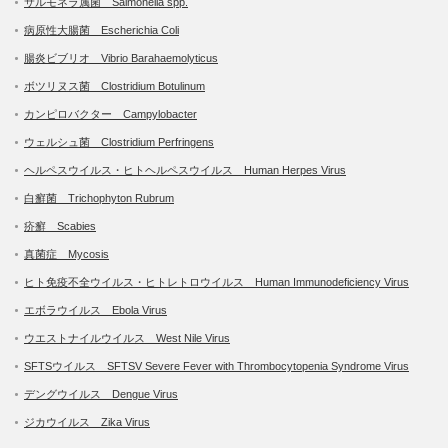
サルモネラ属菌 Salmonella spp.
病原性大腸菌 Escherichia Coli
腸炎ビブリオ Vibrio Barahaemolyticus
ボツリヌス菌 Clostridium Botulinum
カンピロバクター Campylobacter
ウェルシュ菌 Clostridium Perfringens
ヘルペスウイルス・ヒトヘルペスウイルス Human Herpes Virus
白癬菌 Trichophyton Rubrum
疥癬 Scabies
真菌症 Mycosis
ヒト免疫不全ウイルス・ヒトレトロウイルス Human Immunodeficiency Virus
エボラウイルス Ebola Virus
ウエストナイルウイルス West Nile Virus
SFTSウイルス SFTSV Severe Fever with Thrombocytopenia Syndrome Virus
デングウイルス Dengue Virus
ジカウイルス Zika Virus