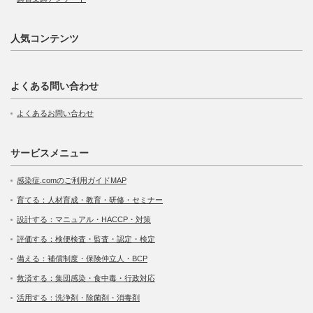
人気コンテンツ
よくある問い合わせ
よくあるお問い合わせ
サービスメニュー
感染症.comのご利用ガイドMAP
育てる：人材育成・教育・研修・セミナー
設計する：マニュアル・HACCP・対策
評価する：検便検査・監査・認定・検定
備える：補償制度・保険仲立人・BCP
救済する：集団感染・食中毒・行政対応
活用する：洗浄剤・除菌剤・消毒剤